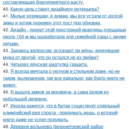
составляющая благоприятного васту.
40.
Какую цель ставят дизайнеру интерьера?
41.
Милые хозяюшки, я думаю, мы все устали от долгой
зимы и хотим перемен этот пост про обновки.
42.
Дизайн - проект этой просторной квартиры площадью
около 100 м мы разработали для семейной пары с двумя
детьми.
43.
Задаюсь вопросом: осознают ли жёны, вернувшие
мужа от другой, что он остался не из любви?
44.
Четырех ярусная шкатулка (защита.
45.
Я всегда мечтала о уютном и стильном доме, но не
таком, вылизанном, где все идеально, как будто никто не
живет.
46.
Я вышла замуж за москвича, а сама родом из
небольшой деревни.
47.
Иногда кажется, что в Китае существует отдельный
олимпийский вид спорта - придумать вещь, о которой
никто даже не успел подумать.
48.
Деревня волыново (верхнетоемский район