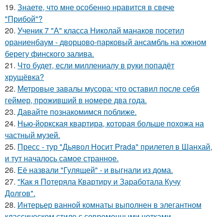
19.
Знаете, что мне особенно нравится в свече
"Прибой"?
20.
Ученик 7 "А" класса Николай манаков посетил
ораниенбаум - дворцово-парковый ансамбль на южном
берегу финского залива.
21.
Что будет, если миллениалу в руки попадёт
хрущёвка?
22.
Метровые завалы мусора: что оставил после себя
геймер, проживший в номере два года.
23.
Давайте познакомимся поближе.
24.
Нью-йоркская квартира, которая больше похожа на
частный музей.
25.
Пресс - тур "Дьявол Носит Prada" прилетел в Шанхай,
и тут началось самое странное.
26.
Её назвали "Гулящей" - и выгнали из дома.
27.
"Как я Потеряла Квартиру и Заработала Кучу
Долгов".
28.
Интерьер ванной комнаты выполнен в элегантном
классическом стиле с современными нотками.