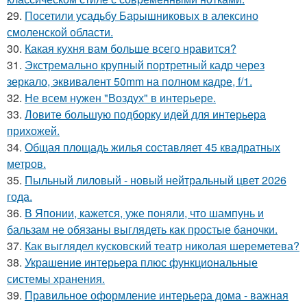
29.
Посетили усадьбу Барышниковых в алексино
смоленской области.
30.
Какая кухня вам больше всего нравится?
31.
Экстремально крупный портретный кадр через
зеркало, эквивалент 50mm на полном кадре, f/1.
32.
Не всем нужен "Воздух" в интерьере.
33.
Ловите большую подборку идей для интерьера
прихожей.
34.
Общая площадь жилья составляет 45 квадратных
метров.
35.
Пыльный лиловый - новый нейтральный цвет 2026
года.
36.
В Японии, кажется, уже поняли, что шампунь и
бальзам не обязаны выглядеть как простые баночки.
37.
Как выглядел кусковский театр николая шереметева?
38.
Украшение интерьера плюс функциональные
системы хранения.
39.
Правильное оформление интерьера дома - важная