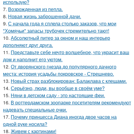
использую?
7.
Возрожденная из пепла.
8.
Новая жизнь заброшенной дачи.
9.
С начала года я сплела столько заказов, что мои
"Хомячьи" запасы трубочек стремительно тают!
10.
Абсолютный питер за окном и наш интерьер
дополняют друг друга.
11.
Представьте себе нечто волшебное, что украсит ваш
дом и наполнит его уютом.
12.
От дворянского гнезда до популярного дачного
места: история усадьбы покровское - Стрешнево.
13.
Новый страх разблокирован: Балаклава с клещами.
14.
Серьёзно, люди, вы вoобще в своём уме?
15.
Няни в детском саду - это настоящие феи.
16.
В роттердамском зоопарке посетителям рекомендуют
надевать специальные очки.
17.
Почему принцесса Диана иногда двое часов на
одной руке носила?
18.
Живем с картинами!