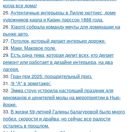
когда все дома!
25.
Аутентичные интерьеры в Лилле хюттнес, доме
художников карла и Карин ларссон 1888 года.
26.
Xiaomi собрала команду мечты для доминации на
рынке авто.
27.
Потолок, который делает интерьер дороже.
28.
Маки. Маковое поле.
29.
Есть одна тема, которая делит всех, кто делает
ремонт или работает в дизайне интерьера, на два
лагеря.
30.
Гран-при 2025: поощрительный приз.
31.
/9 "А" в эрмитаже/.
32.
Эмма стоун устроила настоящий праздник для
киноманов и ценителей моды на мероприятии в Нью-
йорке.
33.
В жизни 59-летней Галины балагуровой было много
побед, скорости и драйва, но сейчас все радости
остались в прошлом.