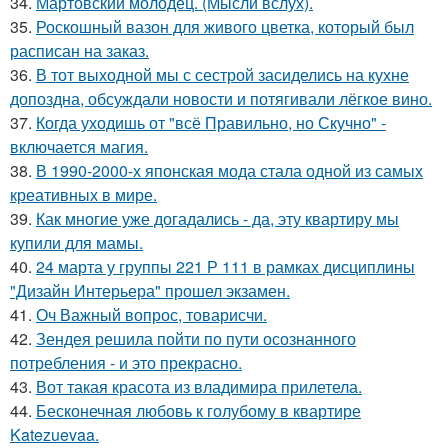
34.
Мартовский молодец. (Мысли вслух).
35.
Роскошный вазон для живого цветка, который был
расписан на заказ.
36.
В тот выходной мы с сестрой засиделись на кухне
допоздна, обсуждали новости и потягивали лёгкое вино.
37.
Когда уходишь от "всё Правильно, но Скучно" -
включается магия.
38.
В 1990-2000-х японская мода стала одной из самых
креативных в мире.
39.
Как многие уже догадались - да, эту квартиру мы
купили для мамы.
40.
24 марта у группы 221 Р 111 в рамках дисциплины
"Дизайн Интерьера" прошел экзамен.
41.
Оч Важный вопрос, товарисчи.
42.
Зендея решила пойти по пути осознанного
потребления - и это прекрасно.
43.
Вот такая красота из владимира прилетела.
44.
Бесконечная любовь к голубому в квартире
Katezuevaa.