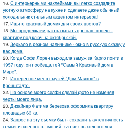
16.
С интерьерными наклейками вы легко создадите
уютную атмосферу на кухне и сделаете даже обычный
холодильник стильным акцентом интерьера!
17.
Ищите красивый домик для своих цветов?
18.
Мы продолжаем рассказывать про наш проект -
квартиру под ключ на октябрьской.
19.
Зеркало в резном наличнике - окно в русскую сказку у
вас дома.
20.
Когда Софи Лорен выходила замуж за Карло понти в
1957 году, он пообещал ей "Самый Красивый дом в
Мире".
21.
Интересное место: музей "Дом Маяков" в
Кронштадте.
22.
На основе моего селфи сделай фото не изменяя
черты моего лица.
23.
Дизайнер Фатима березова оформила квартиру
площадью 63 кв.
24.
Запрос на эту съемку был - сохранить аутентичность
семьи, искренность эмоций, кусочек выходного дня,