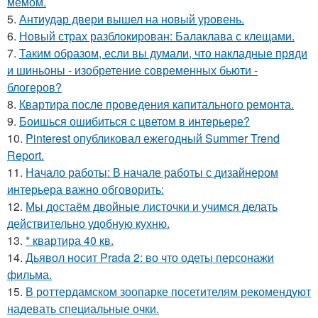
мемом.
5.
Антиудар двери вышел на новый уровень.
6.
Новый страх разблокирован: Балаклава с клещами.
7.
Таким образом, если вы думали, что накладные пряди
и шиньоны - изобретение современных бьюти -
блогеров?
8.
Квартира после проведения капитального ремонта.
9.
Боишься ошибиться с цветом в интерьере?
10.
Pinterest опубликовал ежегодный Summer Trend
Report.
11.
Начало работы: В начале работы с дизайнером
интерьера важно обговорить:
12.
Мы достаём двойные листочки и учимся делать
действительно удобную кухню.
13.
* квартира 40 кв.
14.
Дьявол носит Prada 2: во что одеты персонажи
фильма.
15.
В роттердамском зоопарке посетителям рекомендуют
надевать специальные очки.