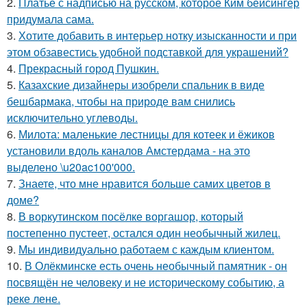
2.
Платье с надписью на русском, которое Ким бейсингер
придумала сама.
3.
Хотите добавить в интерьер нотку изысканности и при
этом обзавестись удобной подставкой для украшений?
4.
Прекрасный город Пушкин.
5.
Казахские дизайнеры изобрели спальник в виде
бешбармака, чтобы на природе вам снились
исключительно углеводы.
6.
Милота: маленькие лестницы для котеек и ёжиков
установили вдоль каналов Амстердама - на это
выделено \u20ac100'000.
7.
Знаете, что мне нравится больше самих цветов в
доме?
8.
В воркутинском посёлке воргашор, который
постепенно пустеет, остался один необычный жилец.
9.
Мы индивидуально работаем с каждым клиентом.
10.
В Олёкминске есть очень необычный памятник - он
посвящён не человеку и не историческому событию, а
реке лене.