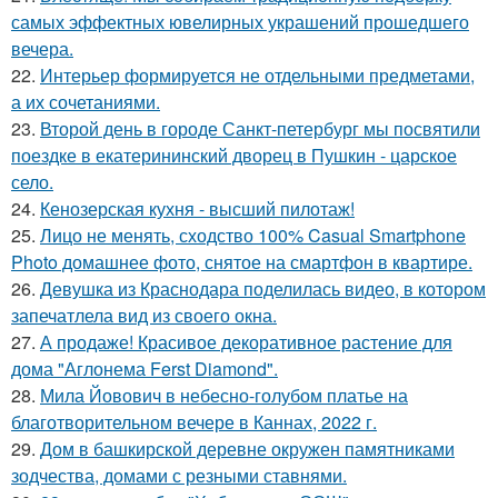
самых эффектных ювелирных украшений прошедшего
вечера.
22.
Интерьер формируется не отдельными предметами,
а их сочетаниями.
23.
Второй день в городе Санкт-петербург мы посвятили
поездке в екатерининский дворец в Пушкин - царское
село.
24.
Кенозерская кухня - высший пилотаж!
25.
Лицо не менять, сходство 100% Casual Smartphone
Photo домашнее фото, снятое на смартфон в квартире.
26.
Девушка из Краснодара поделилась видео, в котором
запечатлела вид из своего окна.
27.
А продаже! Красивое декоративное растение для
дома "Аглонема Ferst Diamond".
28.
Мила Йовович в небесно-голубом платье на
благотворительном вечере в Каннах, 2022 г.
29.
Дом в башкирской деревне окружен памятниками
зодчества, домами с резными ставнями.