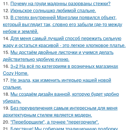
11.
Почему на груди мадонны разорваны стежки?
12.
Июньское солнышко любимой спальне.
13.
В степях внутренней Монголии появился объект,
который выглядит так, словно его забыли где-то между
небом и землёй.
14.
Для меня самый лучший способ пережить сильную
жару и остаться красивой - это легкое хлопковое платье.
15.
Мы достаём двойные листочки и учимся делать
действительно удобную кухню.
16.
3=2 На всё по категориям в розничных магазинах
Cozy Home.
17.
Не знала, как изменить интерьер нашей новой
спальни.
18.
Мы создаём дизайн ванной, которую будет удобно
убирать.
19.
Без преувеличения самым интересным для меня
архитектурным стилем является модерн.
20.
"Переборщили", а точнее "перегорчили".
21.
Блестяще! Мы собираем традиционную подборку