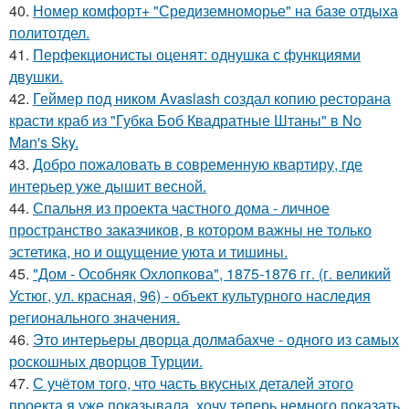
40.
Номер комфорт+ "Средиземноморье" на базе отдыха
политотдел.
41.
Перфекционисты оценят: однушка с функциями
двушки.
42.
Геймер под ником Avaslash создал копию ресторана
красти краб из "Губка Боб Квадратные Штаны" в No
Man's Sky.
43.
Добро пожаловать в современную квартиру, где
интерьер уже дышит весной.
44.
Спальня из проекта частного дома - личное
пространство заказчиков, в котором важны не только
эстетика, но и ощущение уюта и тишины.
45.
"Дом - Особняк Охлопкова", 1875-1876 гг. (г. великий
Устюг, ул. красная, 96) - объект культурного наследия
регионального значения.
46.
Это интерьеры дворца долмабахче - одного из самых
роскошных дворцов Турции.
47.
С учётом того, что часть вкусных деталей этого
проекта я уже показывала, хочу теперь немного показать