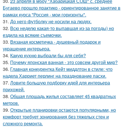
30.
23 апреля в мбоу "Хабарицкая СОШ" с. среднее
Бугаево прошло практико - ориентированное занятие в
рамках курса "Россия - мои горизонты".
31.
До него футболку не носили на людях.
32.
Всю неделю какая-то выпавшая из-за погоды) но
ездила на всякие съемочки.
33.
Вязаная косметичка - душевный подарок и
украшение интерьера.
34.
Какую кухню выбрали бы для себя?
35.
Почему японская ванная - это совсем другой мир?
36.
Главная конкурентка Кейт миддлтон в стиле: что
надела Харриет перлинг на празднование пасхи.
37.
Ловите большую подборку идей для интерьера
прихожей.
38.
Общая площадь жилья составляет 45 квадратных
метров.
39.
Открытые планировки остаются популярными, но
комфорт требует зонирования без тяжелых стен и
сложного ремонта.