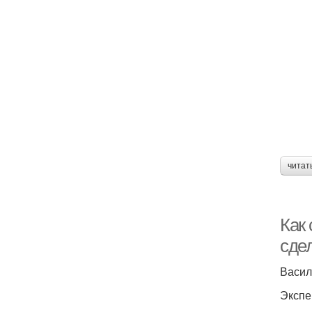
читат
Как 
сде
Васил
Экспе