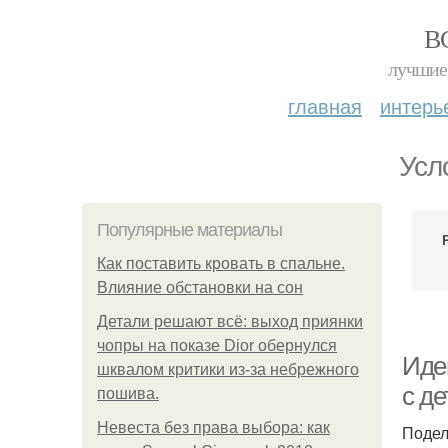
В
лучшие 
главная
интерь
Усл
Популярные материалы
Как поставить кровать в спальне.
Влияние обстановки на сон
Детали решают всё: выход приянки
чопры на показе Dior обернулся
Иде
шквалом критики из-за небрежного
с д
пошива.
Невеста без права выбора: как
Подел