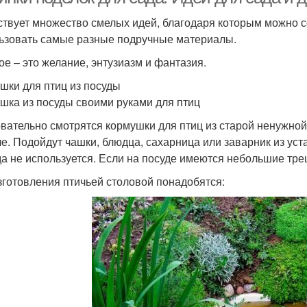
твует множество смелых идей, благодаря которым можно со
ьзовать самые разные подручные материалы.
ое – это желание, энтузиазм и фантазия.
шки для птиц из посуды
шка из посуды своими руками для птиц
вательно смотрятся кормушки для птиц из старой ненужной 
че. Подойдут чашки, блюдца, сахарница или заварник из ус
да не используется. Если на посуде имеются небольшие тре
зготовления птичьей столовой понадобятся: