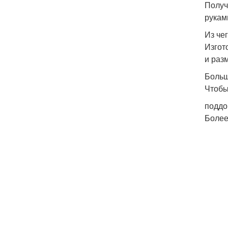
Получ
рукам
Из че
Изгот
и раз
Боль
Чтобы
поддо
Более