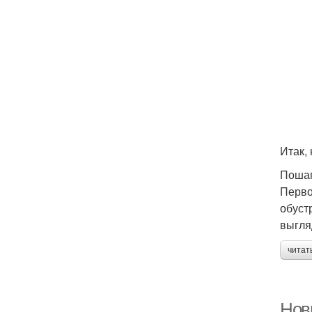
Итак,
Пошаг
Перво
обуст
выгля
читат
Нов