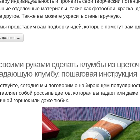
ьеру индивидуальность и проявить свой творческий потенц
чные отделочные материалы, такие как фотообои, краска, д
е другое. Также вы можете украсить стены вручную.
мы представим вам подборку идей, которые помогут вам вд
ь дальше →
 своими руками сделать клумбы из цветоч
адающую клумбу: пошаговая инструкция
ствуйте, сегодня мы поговорим о набирающем популярност
тавляет собой россыпь цветов, которая выпадает или даже
ычной горшок или даже тюбик.