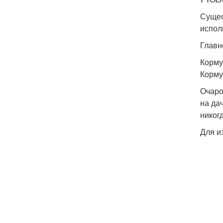
Сущес
испол
Главн
Корму
Корму
Очаро
на да
никог
Для и