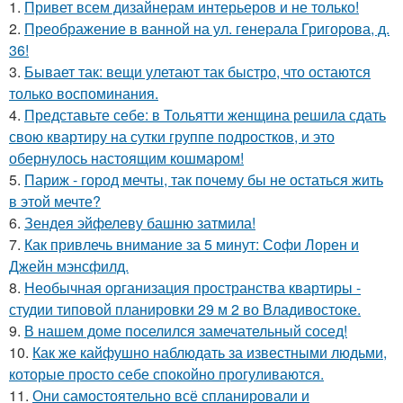
1.
Привет всем дизайнерам интерьеров и не только!
2.
Преображение в ванной на ул. генерала Григорова, д.
36!
3.
Бывает так: вещи улетают так быстро, что остаются
только воспоминания.
4.
Представьте себе: в Тольятти женщина решила сдать
свою квартиру на сутки группе подростков, и это
обернулось настоящим кошмаром!
5.
Париж - город мечты, так почему бы не остаться жить
в этой мечте?
6.
Зендея эйфелеву башню затмила!
7.
Как привлечь внимание за 5 минут: Софи Лорен и
Джейн мэнсфилд.
8.
Необычная организация пространства квартиры -
студии типовой планировки 29 м 2 во Владивостоке.
9.
В нашем доме поселился замечательный сосед!
10.
Как же кайфушно наблюдать за известными людьми,
которые просто себе спокойно прогуливаются.
11.
Они самостоятельно всё спланировали и