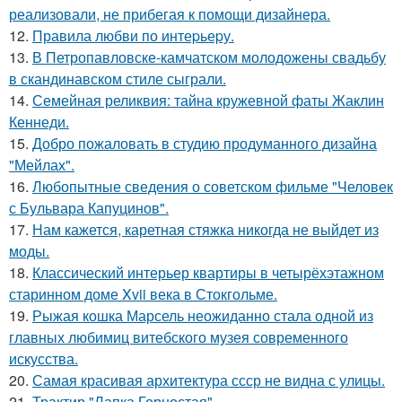
реализовали, не прибегая к помощи дизайнера.
12.
Правила любви по интеpьеpу.
13.
В Петропавловске-камчатском молодожены свадьбу
в скандинавском стиле сыграли.
14.
Семейная реликвия: тайна кружевной фаты Жаклин
Кеннеди.
15.
Добро пожаловать в студию продуманного дизайна
"Мейлах".
16.
Любопытные сведения о советском фильме "Человек
с Бульвара Капуцинов".
17.
Нам кажется, каретная стяжка никогда не выйдет из
моды.
18.
Классический интерьер квартиры в четырёхэтажном
старинном доме Xvii века в Стокгольме.
19.
Рыжая кошка Марсель неожиданно стала одной из
главных любимиц витебского музея современного
искусства.
20.
Самая красивая архитектура ссср не видна с улицы.
21.
Трактир "Лапка Горностая".