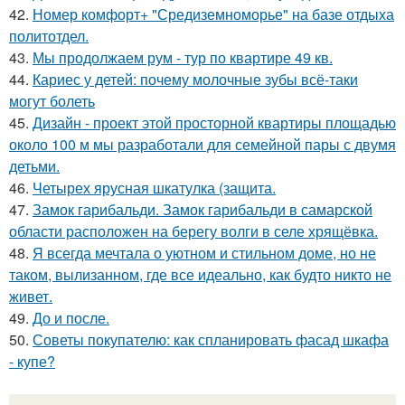
42.
Номер комфорт+ "Средиземноморье" на базе отдыха
политотдел.
43.
Мы продолжаем рум - тур по квартире 49 кв.
44.
Кариес у детей: почему молочные зубы всё-таки
могут болеть
45.
Дизайн - проект этой просторной квартиры площадью
около 100 м мы разработали для семейной пары с двумя
детьми.
46.
Четырех ярусная шкатулка (защита.
47.
Замок гарибальди. Замок гарибальди в самарской
области расположен на берегу волги в селе хрящёвка.
48.
Я всегда мечтала о уютном и стильном доме, но не
таком, вылизанном, где все идеально, как будто никто не
живет.
49.
До и после.
50.
Советы покупателю: как спланировать фасад шкафа
- купе?