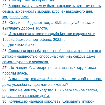
22.
Запрос на эту съемку был - сохранить аутентичность
семьи, искренность эмоций, кусочек выходного дня,
когда все дома!
23.
Ювелирный десерт: когда Skittles случайно стали
выглядеть дороже золота.
24.
Итальянская готика: свадьба Кортни кардашьян и
Трэвис баркер в портофино, 2022 г.
25.
Да! Я!это была
26.
Скромная просьба, произнесённая с искренностью и
детской наивностью, способна смягчить сердце даже
самого сурового человека.
27.
Шотландия благодаря пони в вязаных кардиганах
прославилась.
28.
А вы знаете, какие же были полы в гостиной главного
дома усадьбы купцов лажечниковых?
29.
Лицо не менять, сходство 100% зеркальное селфи,
сделанное в спальне днём.
30.
Коллекцию нарядов королевы Елизаветы второй,