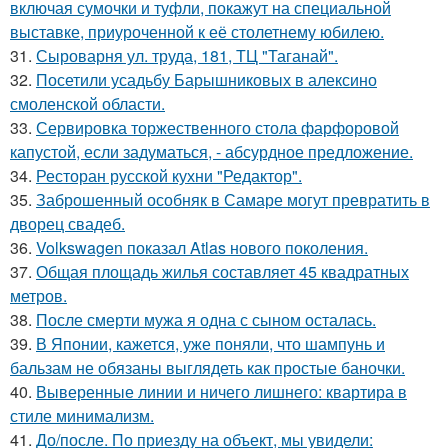
включая сумочки и туфли, покажут на специальной
выставке, приуроченной к её столетнему юбилею.
31.
Сыроварня ул. труда, 181, ТЦ "Таганай".
32.
Посетили усадьбу Барышниковых в алексино
смоленской области.
33.
Сервировка торжественного стола фарфоровой
капустой, если задуматься, - абсурдное предложение.
34.
Ресторан русской кухни "Редактор".
35.
Заброшенный особняк в Самаре могут превратить в
дворец свадеб.
36.
Volkswagen показал Atlas нового поколения.
37.
Общая площадь жилья составляет 45 квадратных
метров.
38.
После смерти мужа я одна с сыном осталась.
39.
В Японии, кажется, уже поняли, что шампунь и
бальзам не обязаны выглядеть как простые баночки.
40.
Выверенные линии и ничего лишнего: квартира в
стиле минимализм.
41.
До/после. По приезду на объект, мы увидели: