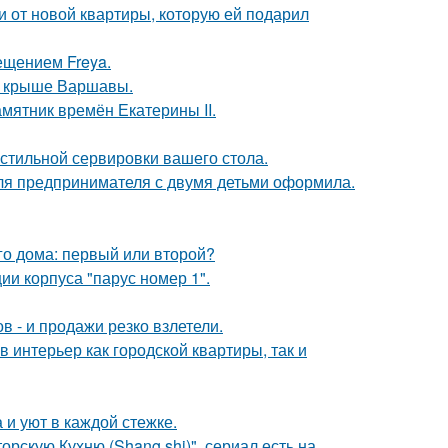
ючи от новой квартиры, которую ей подарил
ещением Freya.
на крыше Варшавы.
мятник времён Екатерины II.
стильной сервировки вашего стола.
я предпринимателя с двумя детьми оформила.
го дома: первый или второй?
и корпуса "парус номер 1".
 - и продажи резко взлетели.
в интерьер как городской квартиры, так и
и уют в каждой стежке.
рскую Кухню (Shang shi)", сериал есть на