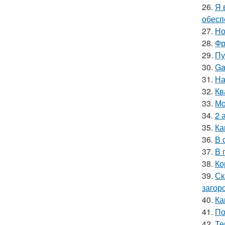
26.
Я 
обесп
27.
Но
28.
Фр
29.
Пу
30.
Ga
31.
На
32.
Кв
33.
Мо
34.
2 
35.
Ка
36.
В 
37.
В 
38.
Ко
39.
Ск
загор
40.
Ка
41.
По
42.
Те