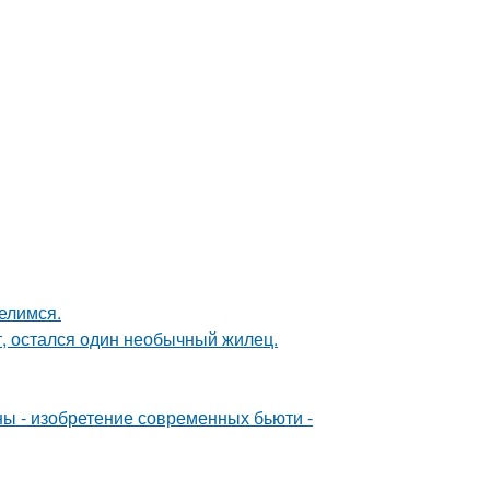
елимся.
т, остался один необычный жилец.
ны - изобретение современных бьюти -