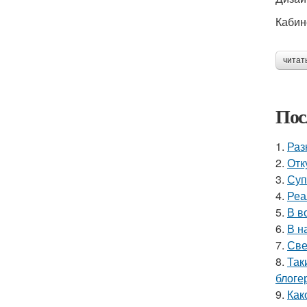
Кабин
читат
Пос
1.
Раз
2.
Отк
3.
Суп
4.
Реа
5.
В в
6.
В н
7.
Све
8.
Так
блоге
9.
Как