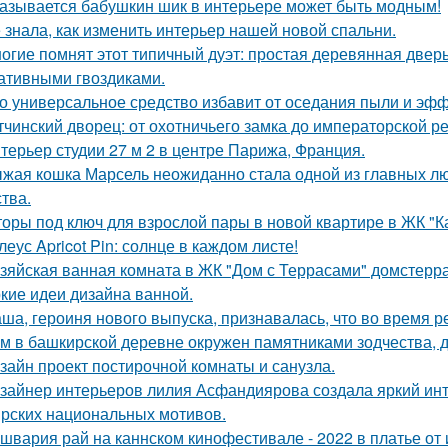
азывается бабушкин шик в интерьере может быть модным!
 знала, как изменить интерьер нашей новой спальни.
огие помнят этот типичный дуэт: простая деревянная дверь
ативными гвоздиками.
о универсальное средство избавит от оседания пыли и эфф
тчинский дворец: от охотничьего замка до императорской р
терьер студии 27 м 2 в центре Парижа, Франция.
жая кошка Марсель неожиданно стала одной из главных л
ства.
оры под ключ для взрослой пары в новой квартире в ЖК "К
леус Apricot Pin: солнце в каждом листе!
зяйская ванная комната в ЖК "Дом с Террасами" домстерр
кие идеи дизайна ванной.
ша, героиня нового выпуска, признавалась, что во время р
м в башкирской деревне окружен памятниками зодчества, 
зайн проект постирочной комнаты и санузла.
зайнер интерьеров лилия Асфандиярова создала яркий инт
рских национальных мотивов.
швария рай на каннском кинофестивале - 2022 в платье от 