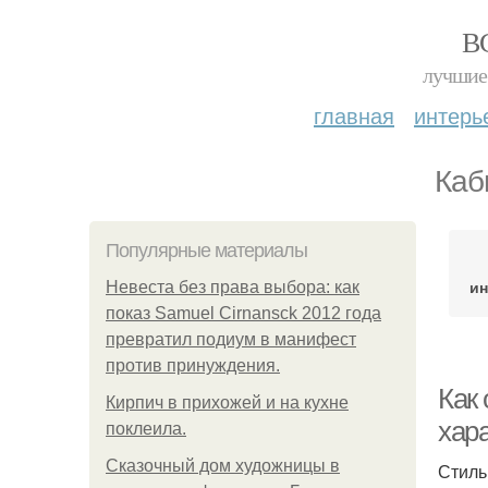
В
лучшие 
главная
интерь
Каб
Популярные материалы
ин
Невеста без права выбора: как
показ Samuel Cirnansck 2012 года
превратил подиум в манифест
против принуждения.
Как
Кирпич в прихожей и на кухне
хар
поклеила.
Сказочный дом художницы в
Стиль