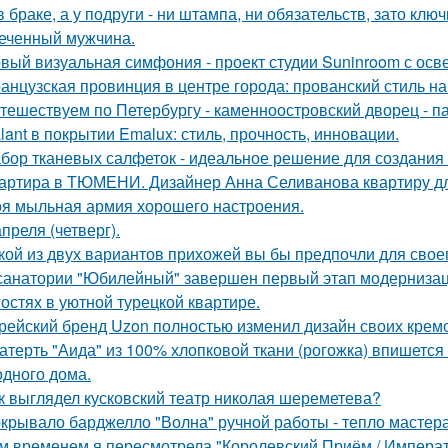
в браке, а у подруги - ни штампа, ни обязательств, зато кл
еченный мужчина.
вый визуальная симфония - проект студии Suninroom с осв
анцузская провинция в центре города: прованский стиль 
тешествуем по Петербургу - каменноостровский дворец - па
lant в покрытии Emalux: стиль, прочность, инновации.
бор тканевых салфеток - идеальное решение для создания 
артира в ТЮМЕНИ. Дизайнер Анна Селиванова квартиру дл
я мыльная армия хорошего настроения.
апреля (четверг).
кой из двух вариантов прихожей вы бы предпочли для свое
санатории "Юбилейный" завершен первый этап модернизаци
гостях в уютной турецкой квартире.
рейский бренд Uzon полностью изменил дизайн своих кремов
атерть "Аида" из 100% хлопковой ткани (рогожка) впишется 
одного дома.
к выглядел кусковский театр николая шереметева?
крывало барджелло "Волна" ручной работы - тепло мастера 
м временем я пересмотрела "Королевский Приём / Императо