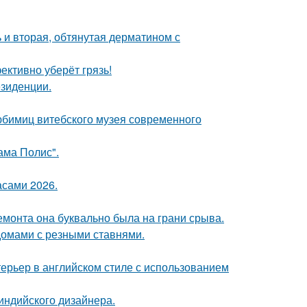
 и вторая, обтянутая дерматином с
ективно уберёт грязь!
езиденции.
юбимиц витебского музея современного
ама Полис".
асами 2026.
емонта она буквально была на грани срыва.
домами с резными ставнями.
ерьер в английском стиле с использованием
индийского дизайнера.