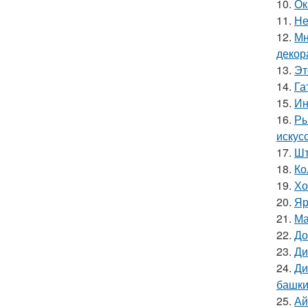
10.
Ок
11.
Не
12.
Мн
декор
13.
Эт
14.
Га
15.
Ин
16.
Ры
искус
17.
Шт
18.
Ко
19.
Хо
20.
Яр
21.
Ма
22.
До
23.
Ди
24.
Ди
башки
25.
Ай