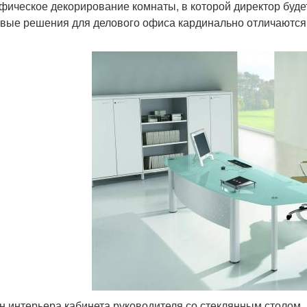
фическое декорирование комнаты, в которой директор будет
вые решения для делового офиса кардинально отличаются д
н интерьера кабинета руководителя со стеклянным столом