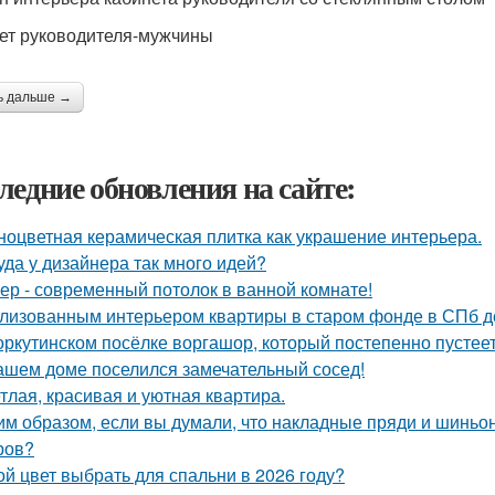
ет руководителя-мужчины
ь дальше →
ледние обновления на сайте:
ноцветная керамическая плитка как украшение интерьера.
уда у дизайнера так много идей?
ер - современный потолок в ванной комнате!
лизованным интерьером квартиры в старом фонде в СПб д
оркутинском посёлке воргашор, который постепенно пустее
ашем доме поселился замечательный сосед!
тлая, красивая и уютная квартира.
им образом, если вы думали, что накладные пряди и шиньо
ров?
ой цвет выбрать для спальни в 2026 году?