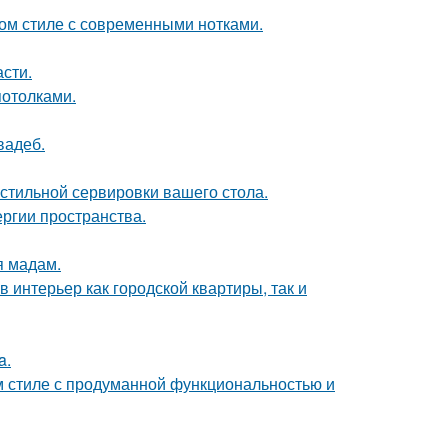
ом стиле с современными нотками.
сти.
потолками.
вадеб.
стильной сервировки вашего стола.
ергии пространства.
я мадам.
в интерьер как городской квартиры, так и
a.
 стиле с продуманной функциональностью и