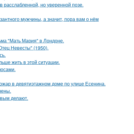
 расслабленной, но уверенной позе.
озантного мужчины, а значит, пора вам о нём
ьма "Мать Мария" в Лондоне.
тец Невесты" (1950).
сь.
льше жить в этой ситуации.
лосами.
пожар в девятиэтажном доме по улице Есенина.
нены.
ивым делают.