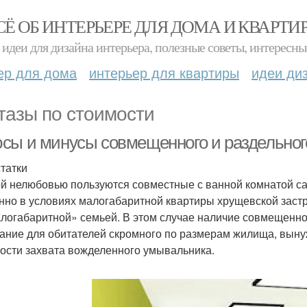
СЁ ОБ ИНТЕРЬЕРЕ ДЛЯ ДОМА И КВАРТИ
идеи для дизайна интерьера, полезные советы, интересны
ер для дома
интерьер для квартиры
идеи ди
тазы по стоимости
сы и минусы совмещенного и раздельног
татки
й нелюбовью пользуются совместные с ванной комнатой са
нно в условиях малогабаритной квартиры хрущевской заст
логабаритной» семьей. В этом случае наличие совмещенног
ание для обитателей скромного по размерам жилища, выну
рости захвата вожделенного умывальника.