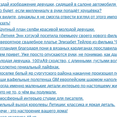
здай изображение девушки, сидящей в салоне автомобиля в
о будет, если миллениалу в руки попадёт хрущёвка?
к видите, однажды я не смогла отвести взгляд от этого имп
азать!
Крупный план селфи красивой молодой девушки.
-Летняя Энн хэтэуэй посетила премьеру своего нового фил
вероятное свадебное платье Элизабет Тейлор из фильма "О
тландия благодаря пони в вязаных кардиганах прославила
ем привет. Уже просто опускаются руки, не понимаю, как да
лодая девушка, 100\xA9 сходство, с длинными, густыми во
солютно гениальный лайфхак.
поселке белый яр сургутского района накануне произошел 
ши вафельные полотенца GM европейским шармом напол
огда именно маленькие детали интерьер по-настоящему ж
это не то, о чём вы подумали.
мосферный интерьер студии для писателя.
ильный выход королевы Летиции: классика и яркая деталь.
ечи - это настроение вашего дома!
кая квартира 48 кв.