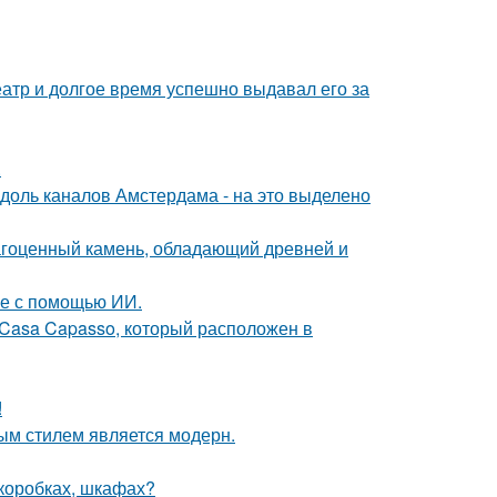
тр и долгое время успешно выдавал его за
.
вдоль каналов Амстердама - на это выделено
агоценный камень, обладающий древней и
ые с помощью ИИ.
 Casa Capasso, который расположен в
!
ым стилем является модерн.
(коробках, шкафах?