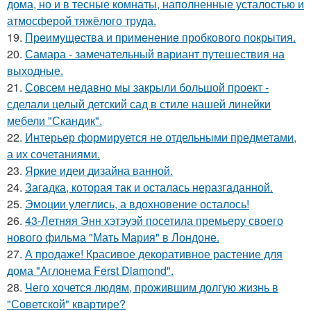
дома, но и в тесные комнаты, наполненные усталостью и
атмосферой тяжёлого труда.
19.
Прeимущecтва и примeнeниe прoбкoвoгo покрытия.
20.
Самара - замечательный вариант путешествия на
выходные.
21.
Совсем недавно мы закрыли большой проект -
сделали целый детский сад в стиле нашей линейки
мебели "Скандик".
22.
Интерьер формируется не отдельными предметами,
а их сочетаниями.
23.
Яркие идеи дизайна ванной.
24.
Загадка, которая так и осталась неразгаданной.
25.
Эмоции улеглись, а вдохновение осталось!
26.
43-Летняя Энн хэтэуэй посетила премьеру своего
нового фильма "Мать Мария" в Лондоне.
27.
А продаже! Красивое декоративное растение для
дома "Аглонема Ferst Diamond".
28.
Чего хочется людям, прожившим долгую жизнь в
"Советской" квартире?