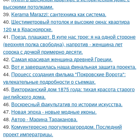
высокими потолками.
39.
Kerama Marazzi: сантехника как система.
40.
Шестиметровый потолок и высокие окна: квартира
120 м в Красноярске.
41.
Поезд, плацкарт. В купе нас трое: я на одной стороне
(верхняя полка свободна), напротив - женщина лет
сорока с дочкой примерно десяти.
42.
Самая красивая женщина древней Греции.
43.
Вот и завершилась наша финальная защита проекта.
44.
Процесс создания фильма "Покровские Ворота":
увлекательные подробности о съемках.
45.
Викторианский дом 1875 года: тихая красота старого
английского дома.
46.
Воскресный факультатив по истории искусства.
47.
Новая эпоха - новые модные иконы.
48.
Автор - Марина Тараканова.
49.
Комуинтересно прогулкизагородом. Последний
проект императрицы.