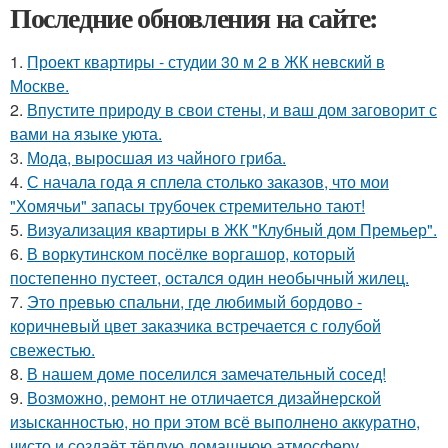
Последние обновления на сайте:
1.
Проект квартиры - студии 30 м 2 в ЖК невский в
Москве.
2.
Впустите природу в свои стены, и ваш дом заговорит с
вами на языке уюта.
3.
Мода, выросшая из чайного гриба.
4.
С начала года я сплела столько заказов, что мои
"Хомячьи" запасы трубочек стремительно тают!
5.
Визуализация квартиры в ЖК "Клубный дом Премьер".
6.
В воркутинском посёлке воргашор, который
постепенно пустеет, остался один необычный жилец.
7.
Это превью спальни, где любимый бордово -
коричневый цвет заказчика встречается с голубой
свежестью.
8.
В нашем доме поселился замечательный сосед!
9.
Возможно, ремонт не отличается дизайнерской
изысканностью, но при этом всё выполнено аккуратно,
чисто и создаёт тёплую домашнюю атмосферу.