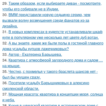
29.
Таким образом, если выбираете диван - посмотрите,
чтобы его собирали не в Индии.
30.
BMW представили новую седьмую серию, чем
вызвали волну возмущения среди фанатов из-за
дизайна.
31.
В новых комплексах в кудепсте устанавливали шкаф
купе в популярном уже несколько лет цвете дуб вотан.
32.
А вы знаете, какие же были полы в гостиной главного
дома усадьбы купцов лажечниковых?
33.
Автор - Екатерина Барышева.
34.
Квартира с атмосферой загородного дома и садом …
на крыше.
35.
Честно, с похмелья у такого браслета шансов нет -
был бы укушен сразу.
36.
Посетили усадьбу Барышниковых в алексино
смоленской области.
37.
Мощная красота: квартира в концепции моря, солнца
и неба.
38.
Кухня в шведской квартире в историческом доме с