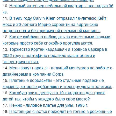
10.
Нежный интерьер небольшой квартиры площадью 36
кв.
11.
В 1993 году Calvin Klein отправил 18-летнюю Кейт
мосс и 20-летнего Марио сорренти на виргинские
острова почти без привычной рекламной машины.
12.
Как же кайфушно наблюдать за известными людьми,
которые просто себе спокойно прогуливаются.
13.
Торжество Кортни кардашьян и Трэвиса баркера в
2022 году в портофино поразило масштабами и
эксцентричностью.
14.
Меня зовут нарек, я - ведущий менеджер по работе с
дизайнерами в компании Corps.
15.
Плетёные дорбаскеты - это стильные подвесные
корзины, которые добавляют интерьеру уюта и эстетики.
16.
Как обустроить детскую в 10 квадратов для троих
детей так, чтобы у каждого было свое место?
17.
Нежно - лиловое платье для умы, 1995 г.
18.
Настоящее счастье приходит не только в роскошные