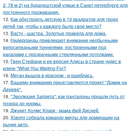
2, 78 м 2) на будапештской улице в Санкт-петербурге для
постоянного проживания.
12.
Как обустроить детскую в 10 квадратов для троих
детей так, чтобы у каждого было свое место?
13.
Васту - шастра. Золотые правила для дома.
14.
Нидерланды привлекают внимание необычными
велосипедными тоннелями, построенными под
каналами с прозрачными стеклянными потолками.
15.
Гвен Стефани и ее версия Алисы в стране чудес в
клипе "What You Waiting For?
16.
Меган вышла в красном - и ошиблась.
17.
Вашему вниманию представляется проект "Домик на
Дереве".
18.
"Эволюция Запрета": как панталоны прошли путь от
позора до нормы.
19.
Джудит Холмс Кларк - мама фей Дисней.
20.
Xiaomi собрала команду мечты для доминации на
рынке авто.