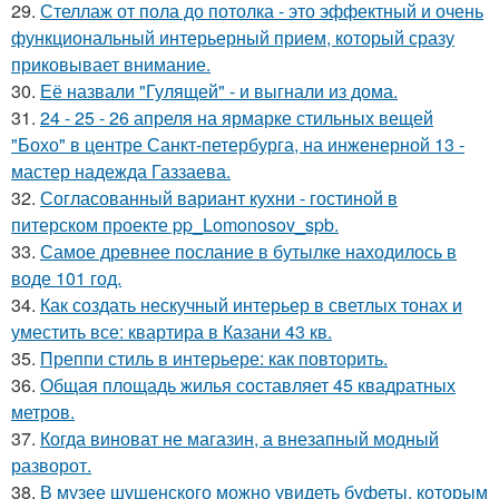
29.
Стеллаж от пола до потолка - это эффектный и очень
функциональный интерьерный прием, который сразу
приковывает внимание.
30.
Её назвали "Гулящей" - и выгнали из дома.
31.
24 - 25 - 26 апреля на ярмарке стильных вещей
"Бохо" в центре Санкт-петербурга, на инженерной 13 -
мастер надежда Газзаева.
32.
Согласованный вариант кухни - гостиной в
питерском проекте pp_Lomonosov_spb.
33.
Самое древнее послание в бутылке находилось в
воде 101 год.
34.
Как создать нескучный интерьер в светлых тонах и
уместить все: квартира в Казани 43 кв.
35.
Преппи стиль в интерьере: как повторить.
36.
Общая площадь жилья составляет 45 квадратных
метров.
37.
Когда виноват не магазин, а внезапный модный
разворот.
38.
В музее шушенского можно увидеть буфеты, которым