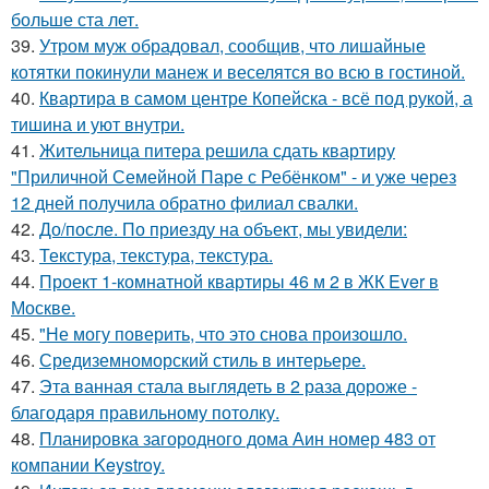
больше ста лет.
39.
Утром муж обрадовал, сообщив, что лишайные
котятки покинули манеж и веселятся во всю в гостиной.
40.
Квартира в самом центре Копейска - всё под рукой, а
тишина и уют внутри.
41.
Жительница питера решила сдать квартиру
"Приличной Семейной Паре с Ребёнком" - и уже через
12 дней получила обратно филиал свалки.
42.
До/после. По приезду на объект, мы увидели:
43.
Текстура, текстура, текстура.
44.
Проект 1-комнатной квартиры 46 м 2 в ЖК Ever в
Москве.
45.
"Не могу поверить, что это снова произошло.
46.
Средиземноморский стиль в интерьере.
47.
Эта ванная стала выглядеть в 2 раза дороже -
благодаря правильному потолку.
48.
Планировка загородного дома Аин номер 483 от
компании Keystroy.