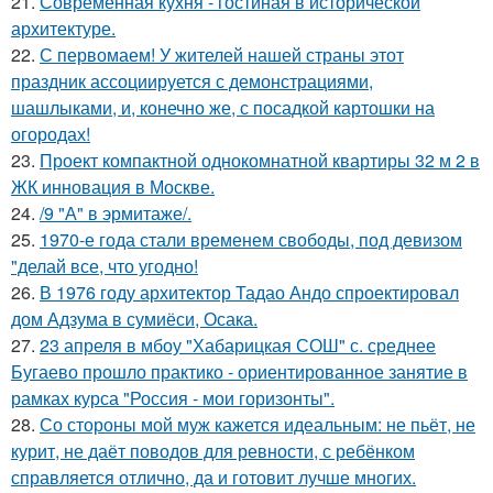
21.
Современная кухня - гостиная в исторической
архитектуре.
22.
С первомаем! У жителей нашей страны этот
праздник ассоциируется с демонстрациями,
шашлыками, и, конечно же, с посадкой картошки на
огородах!
23.
Проект компактной однокомнатной квартиры 32 м 2 в
ЖК инновация в Москве.
24.
/9 "А" в эрмитаже/.
25.
1970-е года стали временем свободы, под девизом
"делай все, что угодно!
26.
В 1976 году архитектор Тадао Андо спроектировал
дом Адзума в сумиёси, Осака.
27.
23 апреля в мбоу "Хабарицкая СОШ" с. среднее
Бугаево прошло практико - ориентированное занятие в
рамках курса "Россия - мои горизонты".
28.
Со стороны мой муж кажется идеальным: не пьёт, не
курит, не даёт поводов для ревности, с ребёнком
справляется отлично, да и готовит лучше многих.