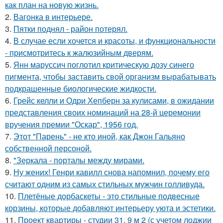
как план на новую жизнь.
2.
Вагонка в интерьере.
3.
Пятки поднял - район потерял.
4.
В случае если хочется и красоты, и функциональности
- присмотритесь к жалюзийным дверям.
5.
Янн маруссич поглотил критическую дозу синего
пигмента, чтобы заставить свой организм вырабатывать
подкрашенные биологические жидкости.
6.
Грейс келли и Одри Хепберн за кулисами, в ожидании
представления своих номинаций на 28-й церемонии
вручения премии "Оскар", 1956 год.
7.
Этот "Парень" - не кто иной, как Джон Гальяно
собственной персоной.
8.
"Зеркала - порталы между мирами.
9.
Ну жених! Генри кавилл снова напомнил, почему его
считают одним из самых стильных мужчин голливуда.
10.
Плетёные дорбаскеты - это стильные подвесные
корзины, которые добавляют интерьеру уюта и эстетики.
11.
Проект квартиры - студии 31, 9 м 2 (с учетом лоджии