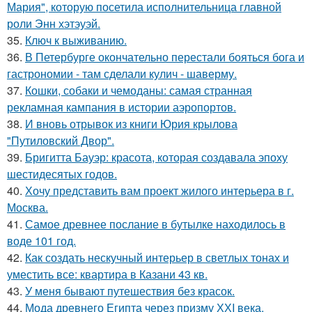
Мария", которую посетила исполнительница главной
роли Энн хэтэуэй.
35.
Ключ к выживанию.
36.
В Петербурге окончательно перестали бояться бога и
гастрономии - там сделали кулич - шаверму.
37.
Кошки, собаки и чемоданы: самая странная
рекламная кампания в истории аэропортов.
38.
И вновь отрывок из книги Юрия крылова
"Путиловский Двор".
39.
Бригитта Бауэр: красота, которая создавала эпоху
шестидесятых годов.
40.
Хочу представить вам проект жилого интерьера в г.
Москва.
41.
Самое древнее послание в бутылке находилось в
воде 101 год.
42.
Как создать нескучный интерьер в светлых тонах и
уместить все: квартира в Казани 43 кв.
43.
У меня бывают путешествия без красок.
44.
Мода древнего Египта через призму ХХI века.