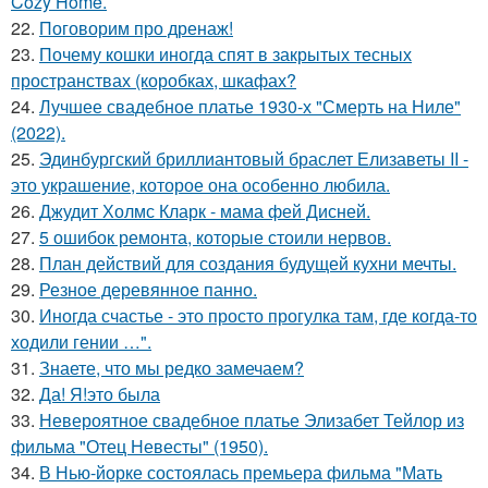
Cozy Home.
22.
Поговорим про дренаж!
23.
Почему кошки иногда спят в закрытых тесных
пространствах (коробках, шкафах?
24.
Лучшее свадебное платье 1930-х "Смерть на Ниле"
(2022).
25.
Эдинбургский бриллиантовый браслет Елизаветы II -
это украшение, которое она особенно любила.
26.
Джудит Холмс Кларк - мама фей Дисней.
27.
5 ошибок ремонта, которые стоили нервов.
28.
План действий для создания будущей кухни мечты.
29.
Резное деревянное панно.
30.
Иногда счастье - это просто прогулка там, где когда-то
ходили гении …".
31.
Знаете, что мы редко замечаем?
32.
Да! Я!это была
33.
Невероятное свадебное платье Элизабет Тейлор из
фильма "Отец Невесты" (1950).
34.
В Нью-йорке состоялась премьера фильма "Мать