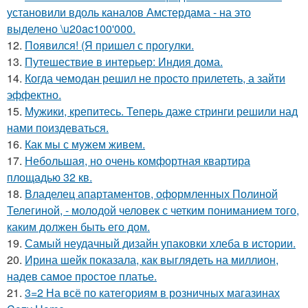
установили вдоль каналов Амстердама - на это
выделено \u20ac100'000.
12.
Появился! (Я пришел с прогулки.
13.
Путешествие в интерьер: Индия дома.
14.
Когда чемодан решил не просто прилететь, а зайти
эффектно.
15.
Мужики, крепитесь. Теперь даже стринги решили над
нами поиздеваться.
16.
Как мы с мужем живем.
17.
Небольшая, но очень комфортная квартира
площадью 32 кв.
18.
Владелец апартаментов, оформленных Полиной
Телегиной, - молодой человек с четким пониманием того,
каким должен быть его дом.
19.
Самый неудачный дизайн упаковки хлеба в истории.
20.
Ирина шейк показала, как выглядеть на миллион,
надев самое простое платье.
21.
3=2 На всё по категориям в розничных магазинах