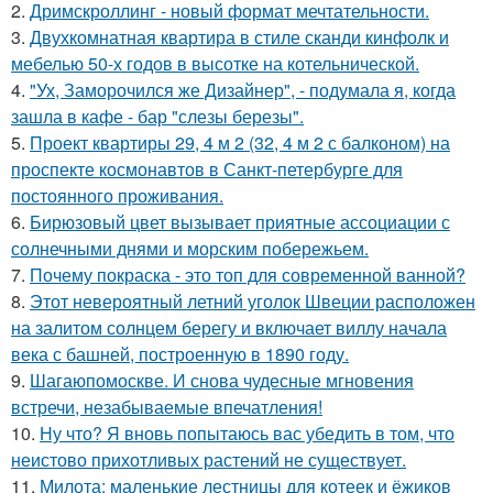
2.
Дримскроллинг - новый формат мечтательности.
3.
Двухкомнатная квартира в стиле сканди кинфолк и
мебелью 50-х годов в высотке на котельнической.
4.
"Ух, Заморочился же Дизайнер", - подумала я, когда
зашла в кафе - бар "слезы березы".
5.
Проект квартиры 29, 4 м 2 (32, 4 м 2 с балконом) на
проспекте космонавтов в Санкт-петербурге для
постоянного проживания.
6.
Бирюзовый цвет вызывает приятные ассоциации с
солнечными днями и морским побережьем.
7.
Почему покраска - это топ для современной ванной?
8.
Этот невероятный летний уголок Швеции расположен
на залитом солнцем берегу и включает виллу начала
века с башней, построенную в 1890 году.
9.
Шагаюпомоскве. И снова чудесные мгновения
встречи, незабываемые впечатления!
10.
Ну что? Я вновь попытаюсь вас убедить в том, что
неистово прихотливых растений не существует.
11.
Милота: маленькие лестницы для котеек и ёжиков