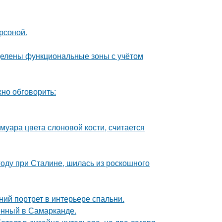
ерсоной.
делены функциональные зоны с учётом
но обговорить:
муара цвета слоновой кости, считается
году при Сталине, шилась из роскошного
ий портрет в интерьере спальни.
енный в Самарканде.