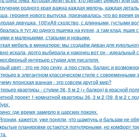
ть одна тема, которая делит всех, кто делает ремонт или ра
изучении родного края важна каждая мелочь, каждая деталь
ша, героиня нового выпуска, признавалась, что во время р
лодая девушка, 100\xA9 сходство, с длинными, густыми во
бралась я тут до одного ящичка на кухне, а там клад, ящик
ими и маленькими, старыми и новыми.
гкая мебель в миниатюре: мы создаём диван для кукольног
вно искала, долго выбирала и наконец вот он - идеальный с
мосферный интерьер студии для писателя.
рый цвет - это не про скуку, а про стиль, баланс и возможно
терьер в элегантном классическом стиле с современными 
чему японская ванная - это совсем другой мир?
терьер квартиры - студии 36, 5 м 2 (+ балкон) в красной пол
етной проект 1-комнатной квартиры 36, 3 м 2 (39, 8 м 2 с 
бург.
ино: где время замерло в царских покоях.
Японии, кажется, уже поняли, что шампунь и бальзам не об
крытые планировки остаются популярными, но комфорт тре
та.