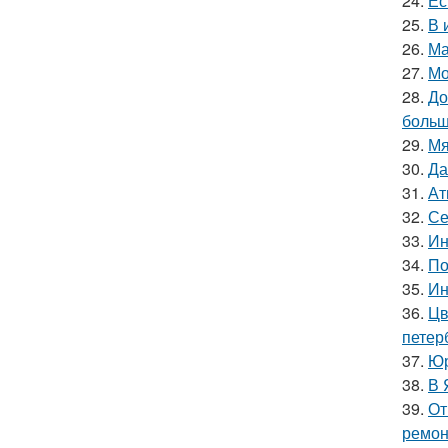
24.
Ес
25.
В 
26.
Ма
27.
Мо
28.
До
больш
29.
Мя
30.
Да
31.
Ат
32.
Се
33.
Ин
34.
По
35.
Ин
36.
Цв
петер
37.
Юр
38.
В 
39.
От
ремон