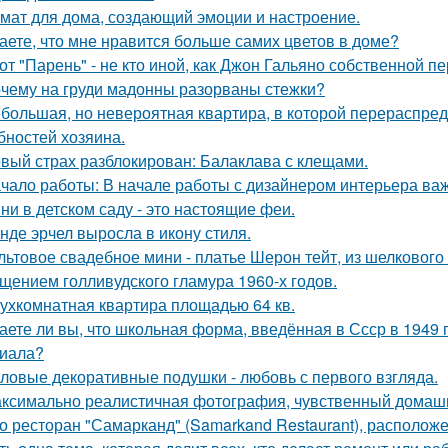
мат для дома, создающий эмоции и настроение.
аете, что мне нравится больше самих цветов в доме?
от "Парень" - не кто иной, как Джон Гальяно собственной п
чему на груди мадонны разорваны стежки?
большая, но невероятная квартира, в которой перераспре
бностей хозяина.
вый страх разблокирован: Балаклава с клещами.
чало работы: В начале работы с дизайнером интерьера важ
ни в детском саду - это настоящие феи.
нде эрчел выросла в икону стиля.
льтовое свадебное мини - платье Шерон тейт, из шелкового 
щением голливудского гламура 1960-х годов.
ухкомнатная квартира площадью 64 кв.
аете ли вы, что школьная форма, введённая в Ссср в 1949 
иала?
ловые декоративные подушки - любовь с первого взгляда.
ксимально реалистичная фотография, чувственный домашн
о ресторан "Самарканд" (Samarkand Restaurant), располож