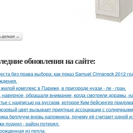
ь дальше →
ледние обновления на сайте:
еста без права выбора: как показ Samuel Cirnansck 2012 г
ждения.
 жилой комплекс в Париже, в пригороде нуази - ле - гран.
, наверное, обращали внимание, когда смотрели дорамы, на 
тье с надписью на русском, которое Ким бейсингер придума
юзовый цвет вызывает приятные ассоциации с солнечными
ика беллуччи вновь напомнила, почему её считают одной 
ки поднял - район потерял.
рожденная из пепла.