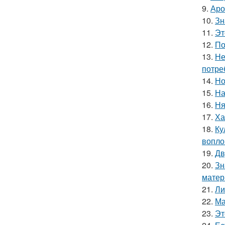
9.
Аро
10.
Зн
11.
Эт
12.
По
13.
Не
потре
14.
Но
15.
На
16.
Ня
17.
Ха
18.
Ку
вопло
19.
Дв
20.
Зн
матер
21.
Ли
22.
Ма
23.
Эт