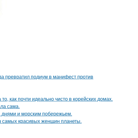
ода превратил подиум в манифест против
то, как почти идеально чисто в корейских домах.
ла сама.
 днями и морским побережьем.
из самых красивых женщин планеты.