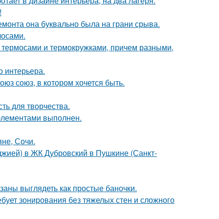
ботает в дизайне интерьера, на два лагеря.
!
емонта она буквально была на грани срыва.
лосами.
 с термосами и термокружками, причем разными,
о интерьера.
оюз союз, в котором хочется быть.
сть для творчества.
элементами выполнен.
яне, Сочи.
лоджией) в ЖК Дубровский в Пушкине (Санкт-
язаны выглядеть как простые баночки.
бует зонирования без тяжелых стен и сложного