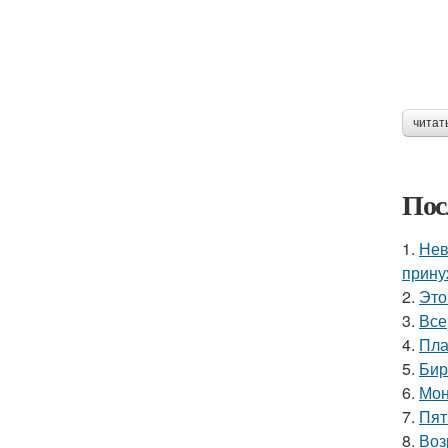
читат
Пос
1.
Нев
прину
2.
Это
3.
Все
4.
Пла
5.
Бир
6.
Мон
7.
Пят
8.
Воз