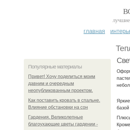
В
лучшие 
главная
интерь
Теп
Све
Популярные материалы
Оформ
Привет! Хочу поделиться моим
пасте
давним и очередным
небол
неопубликованным проектом.
Яркие
Как поставить кровать в спальне.
базой
Влияние обстановки на сон
Плюсы
Гардения. Великолепные
Кроме
благоухающие цветы гардении -