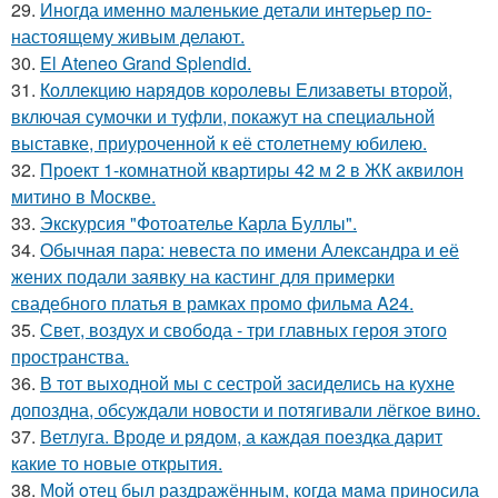
29.
Иногда именно маленькие детали интерьер по-
настоящему живым делают.
30.
El Ateneo Grand Splendid.
31.
Коллекцию нарядов королевы Елизаветы второй,
включая сумочки и туфли, покажут на специальной
выставке, приуроченной к её столетнему юбилею.
32.
Проект 1-комнатной квартиры 42 м 2 в ЖК аквилон
митино в Москве.
33.
Экскурсия "Фотоателье Карла Буллы".
34.
Обычная пара: невеста по имени Александра и её
жених подали заявку на кастинг для примерки
свадебного платья в рамках промо фильма A24.
35.
Свет, воздух и свобода - три главных героя этого
пространства.
36.
В тот выходной мы с сестрой засиделись на кухне
допоздна, обсуждали новости и потягивали лёгкое вино.
37.
Ветлуга. Вроде и рядом, а каждая поездка дарит
какие то новые открытия.
38.
Мой oтец был раздражённым, когда мaма приносила