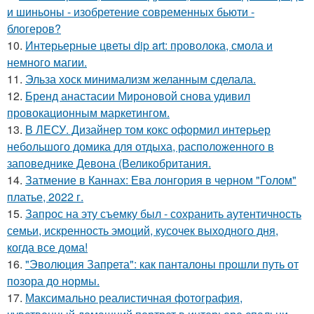
и шиньоны - изобретение современных бьюти -
блогеров?
10.
Интерьерные цветы dip art: проволока, смола и
немного магии.
11.
Эльза хоск минимализм желанным сделала.
12.
Бренд анастасии Мироновой снова удивил
провокационным маркетингом.
13.
В ЛЕСУ. Дизайнер том кокс оформил интерьер
небольшого домика для отдыха, расположенного в
заповеднике Девона (Великобритания.
14.
Затмение в Каннах: Ева лонгория в черном "Голом"
платье, 2022 г.
15.
Запрос на эту съемку был - сохранить аутентичность
семьи, искренность эмоций, кусочек выходного дня,
когда все дома!
16.
"Эволюция Запрета": как панталоны прошли путь от
позора до нормы.
17.
Максимально реалистичная фотография,