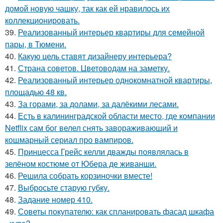
домой новую чашку, так как ей нравилось их
коллекционировать.
39.
Реализованный интерьер квартиры для семейной
пары, в Тюмени.
40.
Какую цель ставят дизайнеру интерьера?
41.
Страна советов. Цветоводам на заметку.
42.
Реализованный интерьер однокомнатной квартиры,
площадью 48 кв.
43.
За горами, за долами, за далёкими лесами.
44.
Есть в калининградской области место, где компании
Netflix сам бог велел снять завораживающий и
кошмарный сериал про вампиров.
45.
Принцесса Грейс келли дважды появлялась в
зелёном костюме от Юбера де живанши.
46.
Решила собрать корзиночки вместе!
47.
Выбросьте старую губку.
48.
Задание номер 410.
49.
Советы покупателю: как спланировать фасад шкафа