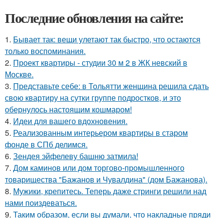
Последние обновления на сайте:
1.
Бывает так: вещи улетают так быстро, что остаются
только воспоминания.
2.
Проект квартиры - студии 30 м 2 в ЖК невский в
Москве.
3.
Представьте себе: в Тольятти женщина решила сдать
свою квартиру на сутки группе подростков, и это
обернулось настоящим кошмаром!
4.
Идеи для вашего вдохновения.
5.
Реализованным интерьером квартиры в старом
фонде в СПб делимся.
6.
Зендея эйфелеву башню затмила!
7.
Дом каминов или дом торгово-промышленного
товарищества "Бажанов и Чувалдина" (дом Бажанова).
8.
Мужики, крепитесь. Теперь даже стринги решили над
нами поиздеваться.
9.
Таким образом, если вы думали, что накладные пряди