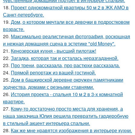
чувственный домашний портрет в интерьере спальни.
18.
Проект однокомнатной квартиры 50 м 2 в ЖК АМО в
Санкт-петербурге.
19.
Дом, о котором мечтали все девочки в подростковом
возрасте.
20.
Максимально реалистичная фотография, роскошная
и нежная домашняя сцена в эстетике "old Money".
21.
Кенозерская кухня - высший пилотаж!
22.
Загадка, которая так и осталась неразгаданной.
23.
Про трени, рассказала, про растюхи рассказала.
24.
Прямой репортаж из вашей гостиной.
25.
Дом в башкирской деревне окружен памятниками
зодчества, домами с резными ставнями.
26.
История проекта - спальня 10 м 2 в 3-х комнатной
квартире.
27.
Кому-то достаточно просто места для хранения, а
наша заказчица Юлия решила превратить гардеробную
в стильный акцент интерьера спальни.
28.
Как же мне нравятся изображения в интерьере кухни.