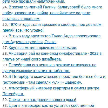
сети уже прозвали напяточниками.
24.
В жизни 59-летней Галины балагуровой было много
побед, скорости и драйва, но сейчас все радости
остались в прошлом.
25.
1970-е года стали временем свободы, под девизом
"делай все, что угодно!
26.
В 1976 году архитектор Тадао Андо спроектировал
дом Адзума в сумиёси, Осака.
27.
Круглые мотивы крючком со схемами.
28.
Айшвария рай на каннском кинофестивале - 2022 в
платье от индийского дизайнера.
29.
Перебирала его вещи и в рюкзаке наткнулась на
пустую упаковку от каких-то таблеток.
30.
В Петербурге окончательно перестали бояться бога и
гастрономии - там сделали кулич - шаверму.
31.
Атмосферный интерьер квартиры в самом центре
Петербурга.
32.
Свечи - это настроение вашего дома!
33.
Цвет в интерьере: как не устать от собственной