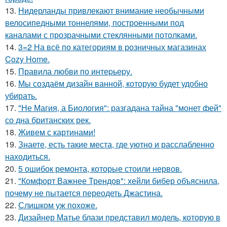
13.
Нидерланды привлекают внимание необычными
велосипедными тоннелями, построенными под
каналами с прозрачными стеклянными потолками.
14.
3=2 На всё по категориям в розничных магазинах
Cozy Home.
15.
Правила любви по интеpьеpу.
16.
Мы создаём дизайн ванной, которую будет удобно
убирать.
17.
"Не Магия, а Биология": разгадана тайна "монет фей"
со дна британских рек.
18.
Живем с картинами!
19.
Знаете, есть такие места, где уютно и расслабленно
находиться.
20.
5 ошибок ремонта, которые стоили нервов.
21.
"Комфорт Важнее Трендов": хейли бибер объяснила,
почему не пытается переодеть Джастина.
22.
Слишком уж похоже.
23.
Дизайнер Матье блази представил модель, которую в