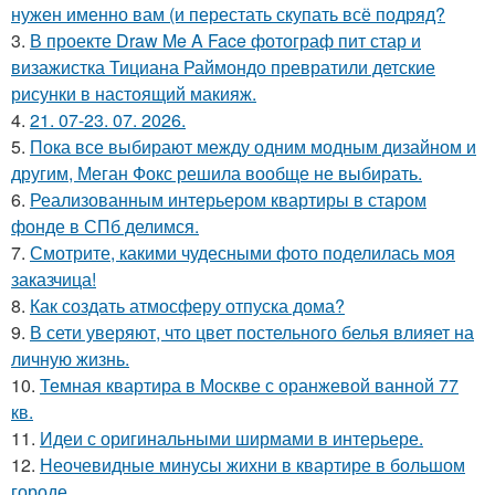
нужен именно вам (и перестать скупать всё подряд?
3.
В проекте Draw Me A Face фотограф пит стар и
визажистка Тициана Раймондо превратили детские
рисунки в настоящий макияж.
4.
21. 07-23. 07. 2026.
5.
Пока все выбирают между одним модным дизайном и
другим, Меган Фокс решила вообще не выбирать.
6.
Реализованным интерьером квартиры в старом
фонде в СПб делимся.
7.
Смотрите, какими чудесными фото поделилась моя
заказчица!
8.
Как создать атмосферу отпуска дома?
9.
В сети уверяют, что цвет постельного белья влияет на
личную жизнь.
10.
Темная квартира в Москве с оранжевой ванной 77
кв.
11.
Идеи с оригинальными ширмами в интерьере.
12.
Неочевидные минусы жихни в квартире в большом
городе.