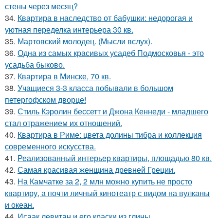
стены через месяц?
34.
Квартира в наследство от бабушки: недорогая и
уютная переделка интерьера 30 кв.
35.
Мартовский молодец. (Мысли вслух).
36.
Одна из самых красивых усадеб Подмосковья - это
усадьба быково.
37.
Квартира в Минске, 70 кв.
38.
Учащиеся 3-3 класса побывали в большом
петергофском дворце!
39.
Стиль Кэролин бессетт и Джона Кеннеди - младшего
стал отражением их отношений.
40.
Квартира в Риме: цвета долины тибра и коллекция
современного искусства.
41.
Реализованный интерьер квартиры, площадью 80 кв.
42.
Самая красивая женщина древней Греции.
43.
На Камчатке за 2, 2 млн можно купить не просто
квартиру, а почти личный кинотеатр с видом на вулканы
и океан.
44.
Исаак левитан и его краски из глины.