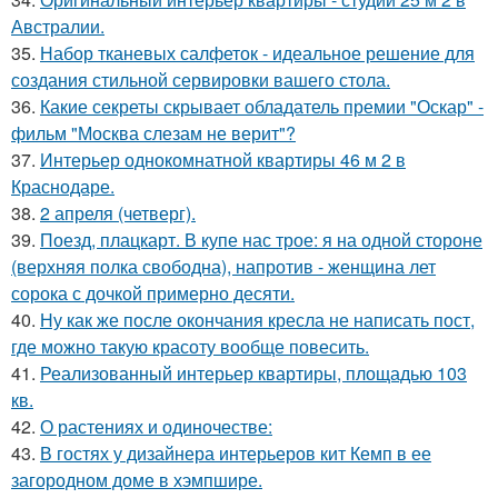
Австралии.
35.
Набор тканевых салфеток - идеальное решение для
создания стильной сервировки вашего стола.
36.
Какие секреты скрывает обладатель премии "Оскар" -
фильм "Москва слезам не верит"?
37.
Интерьер однокомнатной квартиры 46 м 2 в
Краснодаре.
38.
2 апреля (четверг).
39.
Поезд, плацкарт. В купе нас трое: я на одной стороне
(верхняя полка свободна), напротив - женщина лет
сорока с дочкой примерно десяти.
40.
Ну как же после окончания кресла не написать пост,
где можно такую красоту вообще повесить.
41.
Реализованный интерьер квартиры, площадью 103
кв.
42.
О растениях и одиночестве:
43.
В гостях у дизайнера интерьеров кит Кемп в ее
загородном доме в хэмпшире.