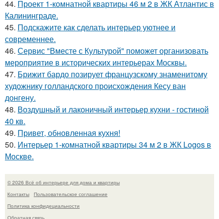
44.
Проект 1-комнатной квартиры 46 м 2 в ЖК Атлантис в
Калининграде.
45.
Подскажите как сделать интерьер уютнее и
современнее.
46.
Сервис "Вместе с Культурой" поможет организовать
мероприятие в исторических интерьерах Москвы.
47.
Брижит бардо позирует французскому знаменитому
художнику голландского происхождения Кесу ван
донгену.
48.
Воздушный и лаконичный интерьер кухни - гостиной
40 кв.
49.
Привет, обновленная кухня!
50.
Интерьер 1-комнатной квартиры 34 м 2 в ЖК Logos в
Москве.
© 2026 Всё об интерьере для дома и квартиры
Контакты
Пользовательское соглашение
Политика конфидециальности
Обратная связь