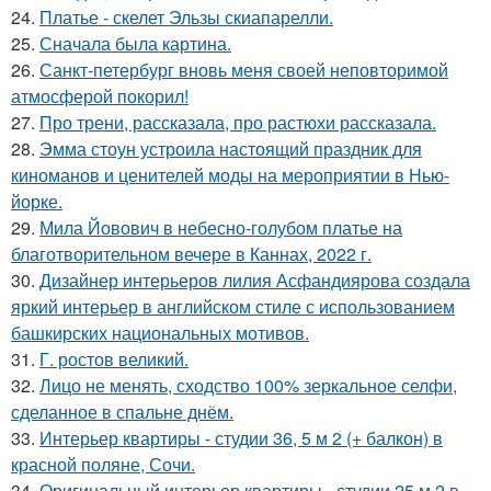
24.
Платье - скелет Эльзы скиапарелли.
25.
Сначала была картина.
26.
Санкт-петербург вновь меня своей неповторимой
атмосферой покорил!
27.
Про трени, рассказала, про растюхи рассказала.
28.
Эмма стоун устроила настоящий праздник для
киноманов и ценителей моды на мероприятии в Нью-
йорке.
29.
Мила Йовович в небесно-голубом платье на
благотворительном вечере в Каннах, 2022 г.
30.
Дизайнер интерьеров лилия Асфандиярова создала
яркий интерьер в английском стиле с использованием
башкирских национальных мотивов.
31.
Г. ростов великий.
32.
Лицо не менять, сходство 100% зеркальное селфи,
сделанное в спальне днём.
33.
Интерьер квартиры - студии 36, 5 м 2 (+ балкон) в
красной поляне, Сочи.
34.
Оригинальный интерьер квартиры - студии 25 м 2 в