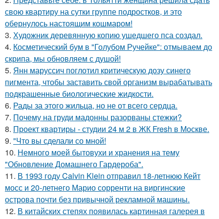
свою квартиру на сутки группе подростков, и это
обернулось настоящим кошмаром!
3.
Художник деревянную копию ушедшего пса создал.
4.
Косметический бум в "Голубом Ручейке": отмываем до
скрипа, мы обновляем с душой!
5.
Янн маруссич поглотил критическую дозу синего
пигмента, чтобы заставить свой организм вырабатывать
подкрашенные биологические жидкости.
6.
Рады за этого жильца, но не от всего сердца.
7.
Почему на груди мадонны разорваны стежки?
8.
Проект квартиры - студии 24 м 2 в ЖК Fresh в Москве.
9.
"Что вы сделали со мной!
10.
Немного моей бытовухи и хранения на тему
"Обновление Домашнего Гардероба".
11.
В 1993 году Calvin Klein отправил 18-летнюю Кейт
мосс и 20-летнего Марио сорренти на виргинские
острова почти без привычной рекламной машины.
12.
В китайских степях появилась картинная галерея в