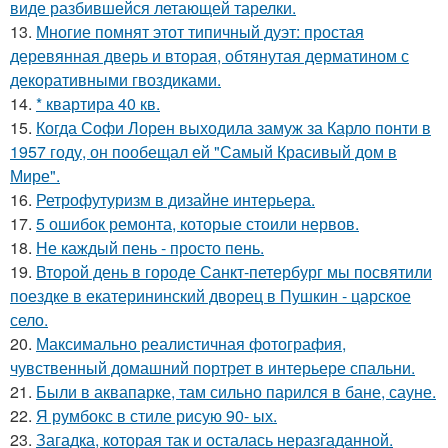
виде разбившейся летающей тарелки.
13.
Многие помнят этот типичный дуэт: простая
деревянная дверь и вторая, обтянутая дерматином с
декоративными гвоздиками.
14.
* квартира 40 кв.
15.
Когда Софи Лорен выходила замуж за Карло понти в
1957 году, он пообещал ей "Самый Красивый дом в
Мире".
16.
Ретрофутуризм в дизайне интерьера.
17.
5 ошибок ремонта, которые стоили нервов.
18.
Не каждый пень - просто пень.
19.
Второй день в городе Санкт-петербург мы посвятили
поездке в екатерининский дворец в Пушкин - царское
село.
20.
Максимально реалистичная фотография,
чувственный домашний портрет в интерьере спальни.
21.
Были в аквапарке, там сильно парился в бане, сауне.
22.
Я румбокс в стиле рисую 90- ых.
23.
Загадка, которая так и осталась неразгаданной.