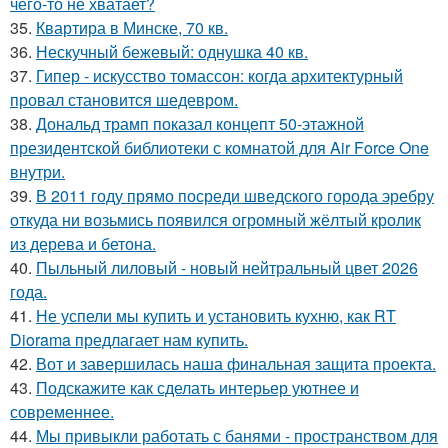
чего-то не хватает?
35.
Квартира в Минске, 70 кв.
36.
Нескучный бежевый: однушка 40 кв.
37.
Гипер - искусство томассон: когда архитектурный
провал становится шедевром.
38.
Дональд трамп показал концепт 50-этажной
президентской библиотеки с комнатой для Air Force One
внутри.
39.
В 2011 году прямо посреди шведского города эребру
откуда ни возьмись появился огромный жёлтый кролик
из дерева и бетона.
40.
Пыльный лиловый - новый нейтральный цвет 2026
года.
41.
Не успели мы купить и установить кухню, как RT
Diorama предлагает нам купить.
42.
Вот и завершилась наша финальная защита проекта.
43.
Подскажите как сделать интерьер уютнее и
современнее.
44.
Мы привыкли работать с банями - пространством для