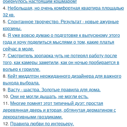
обернулось настоящим кошмаром!
4.
Небольшая, но очень комфортная квартира площадью
32 кв.
5.
Спонтанное творчество. Результат - новые ажурные
корзины.
6.
Я уже вовсю думаю о подготовке к выпускному этого
года и хочу поделиться мыслями о том, какие платья
сейчас в моде.
7.
Смотритель зоопарка чуть не потерял работу после
того, как камеры заметили, как он ночью пробирается в
вольер к горилле.
8.
Кейт миддлтон неожиданного дизайнера для важного
выхода выбрала.
9.
Васту - шастра. Золотые правила для дома.
10.
Они не могли дышать, не могли есть.
11.
Многие помнят этот типичный дуэт: простая
деревянная дверь и вторая, обтянутая дерматином с
декоративными гвоздиками.
12.
Правила любви по интеpьеpу.