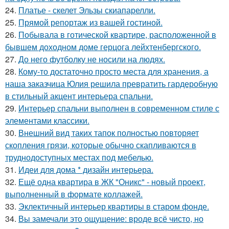
24.
Платье - скелет Эльзы скиапарелли.
25.
Прямой репортаж из вашей гостиной.
26.
Побывала в готической квартире, расположенной в
бывшем доходном доме герцога лейхтенбергского.
27.
До него футболку не носили на людях.
28.
Кому-то достаточно просто места для хранения, а
наша заказчица Юлия решила превратить гардеробную
в стильный акцент интерьера спальни.
29.
Интерьер спальни выполнен в современном стиле с
элементами классики.
30.
Внешний вид таких тапок полностью повторяет
скопления грязи, которые обычно скапливаются в
труднодоступных местах под мебелью.
31.
Идеи для дома * дизайн интерьера.
32.
Ещё одна квартира в ЖК "Оникс" - новый проект,
выполненный в формате коллажей.
33.
Эклектичный интерьер квартиры в старом фонде.
34.
Вы замечали это ощущение: вроде всё чисто, но