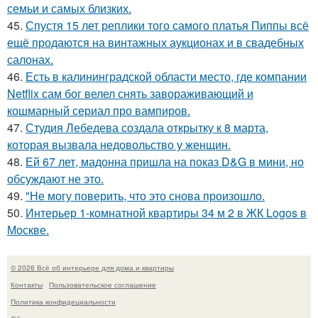
семьи и самых близких.
45.
Спустя 15 лет реплики того самого платья Пиппы всё
ещё продаются на винтажных аукционах и в свадебных
салонах.
46.
Есть в калининградской области место, где компании
Netflix сам бог велел снять завораживающий и
кошмарный сериал про вампиров.
47.
Студия Лебедева создала открытку к 8 марта,
которая вызвала недовольство у женщин.
48.
Ей 67 лет, мадонна пришла на показ D&G в мини, но
обсуждают не это.
49.
"Не могу поверить, что это снова произошло.
50.
Интерьер 1-комнатной квартиры 34 м 2 в ЖК Logos в
Москве.
© 2026 Всё об интерьере для дома и квартиры
Контакты
Пользовательское соглашение
Политика конфидециальности