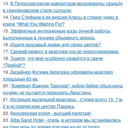
13.
В Петропавловске-камчатском молодожены свадьбу
в скандинавском стиле сыграли.
14.
Гвен Стефани и ее версия Алисы в стране чудес в
клипе "What You Waiting For?
15.
Эффектные интерьерные вазы ручной работы,
выполненные в технике объемного декора.
16.
Ищите красивый домик для своих цветов?
17.
Свежий ремонт в квартире после перепланировки.
18.
Знаете, что мне особенно нравится в свече
"Прибой"?
19.
Дизайнер Фатима березова оформила квартиру
площадью 63 кв.
20.
"Комфорт Важнее Трендов": хейли бибер объяснила,
почему не пытается переодеть Джастина.
21.
Интерьер маленькой квартиры - студии всего 15, 7 м
2 в историческом центре Парижа.
22.
Кенозерская кухня - высший пилотаж!
23.
Alba Sand Hotel - отель, в котором мы остановились
на одну ночь во время поездки на юг острова.