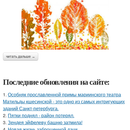
читать дальше →
Последние обновления на сайте:
1.
Особняк прославленной примы мариинского театра
Матильды кшесинской - это одно из самых интригующих
зданий Санкт-петербурга.
2.
Пятки поднял - район потерял.
3.
Зендея эйфелеву башню затмила!
4.
Новая жизнь заброшенной дачи.