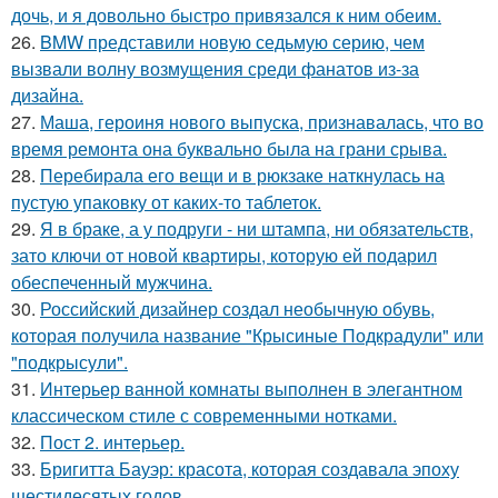
дочь, и я довольно быстро привязался к ним обеим.
26.
BMW представили новую седьмую серию, чем
вызвали волну возмущения среди фанатов из-за
дизайна.
27.
Маша, героиня нового выпуска, признавалась, что во
время ремонта она буквально была на грани срыва.
28.
Перебирала его вещи и в рюкзаке наткнулась на
пустую упаковку от каких-то таблеток.
29.
Я в браке, а у подруги - ни штампа, ни обязательств,
зато ключи от новой квартиры, которую ей подарил
обеспеченный мужчина.
30.
Российский дизайнер создал необычную обувь,
которая получила название "Крысиные Подкрадули" или
"подкрысули".
31.
Интерьер ванной комнаты выполнен в элегантном
классическом стиле с современными нотками.
32.
Пост 2. интерьер.
33.
Бригитта Бауэр: красота, которая создавала эпоху
шестидесятых годов.