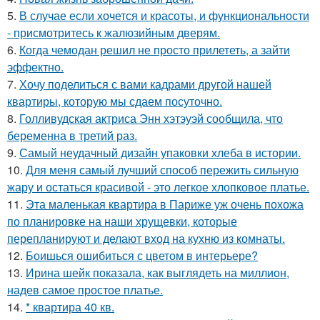
5.
В случае если хочется и красоты, и функциональности
- присмотритесь к жалюзийным дверям.
6.
Когда чемодан решил не просто прилететь, а зайти
эффектно.
7.
Хочу поделиться с вами кадрами другой нашей
квартиры, которую мы сдаем посуточно.
8.
Голливудская актриса Энн хэтэуэй сообщила, что
беременна в третий раз.
9.
Самый неудачный дизайн упаковки хлеба в истории.
10.
Для меня самый лучший способ пережить сильную
жару и остаться красивой - это легкое хлопковое платье.
11.
Эта маленькая квартира в Париже уж очень похожа
по планировке на наши хрущевки, которые
перепланируют и делают вход на кухню из комнаты.
12.
Боишься ошибиться с цветом в интерьере?
13.
Ирина шейк показала, как выглядеть на миллион,
надев самое простое платье.
14.
* квартира 40 кв.