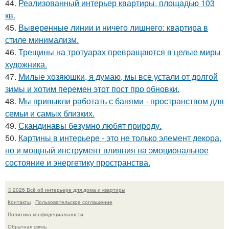
44.
Реализованный интерьер квартиры, площадью 103
кв.
45.
Выверенные линии и ничего лишнего: квартира в
стиле минимализм.
46.
Трещины на тротуарах превращаются в целые миры
художника.
47.
Милые хозяюшки, я думаю, мы все устали от долгой
зимы и хотим перемен этот пост про обновки.
48.
Мы привыкли работать с банями - пространством для
семьи и самых близких.
49.
Скандинавы безумно любят природу.
50.
Картины в интерьере - это не только элемент декора,
но и мощный инструмент влияния на эмоциональное
состояние и энергетику пространства.
© 2026 Всё об интерьере для дома и квартиры
Контакты
Пользовательское соглашение
Политика конфидециальности
Обратная связь