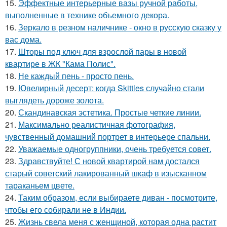
15.
Эффектные интерьерные вазы ручной работы,
выполненные в технике объемного декора.
16.
Зеркало в резном наличнике - окно в русскую сказку у
вас дома.
17.
Шторы под ключ для взрослой пары в новой
квартире в ЖК "Кама Полис".
18.
Не каждый пень - просто пень.
19.
Ювелирный десерт: когда Skittles случайно стали
выглядеть дороже золота.
20.
Скандинавская эстетика. Простые четкие линии.
21.
Максимально реалистичная фотография,
чувственный домашний портрет в интерьере спальни.
22.
Уважаемые одногруппники, очень требуется совет.
23.
Здравствуйте! С новой квартирой нам достался
старый советский лакированный шкаф в изысканном
тараканьем цвете.
24.
Таким образом, если выбираете диван - посмотрите,
чтобы его собирали не в Индии.
25.
Жизнь свела меня с женщиной, которая одна растит