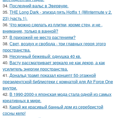
34.
Последний вальс в Эвервуде.
35.
THE Long Dark - эпизод пять Hotfix 1 (Wintermute v 2.
23) (часть 1).
36.
Что можно сделать из плитки, кроме стен, и не ,
внимание, только в ванной?
37.
В прихожей не место растениям?
38.
Свет, воздух и свобода - три главных героя этого
пространства.
39.
Нескучный бежевый: однушка 40 кв.
40.
Васту рассматривает зеркало не как декор, а как
усилитель энергии пространства.
41.
Дональд трамп показал концепт 50-этажной
президентской библиотеки с комнатой для Air Force One
внутри.
42.
В 1990-2000-х японская мода стала одной из самых
креативных в мире.
43.
Какой же красивый банный дом из серебристой
сосны кело!