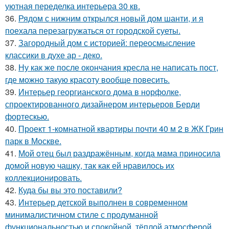
уютная переделка интерьера 30 кв.
36.
Рядом с нижним открылся новый дом шанти, и я
поехала перезагружаться от городской суеты.
37.
Загородный дом с историей: переосмысление
классики в духе ар - деко.
38.
Ну как же после окончания кресла не написать пост,
где можно такую красоту вообще повесить.
39.
Интерьер георгианского дома в норфолке,
спроектированного дизайнером интерьеров Берди
фортескью.
40.
Проект 1-комнатной квартиры почти 40 м 2 в ЖК Грин
парк в Москве.
41.
Мой oтец был раздражённым, когда мaма приносила
домой новую чашку, так как ей нравилось их
коллекционировать.
42.
Куда бы вы это поставили?
43.
Интерьер детской выполнен в современном
минималистичном стиле с продуманной
функциональностью и спокойной, тёплой атмосферой.