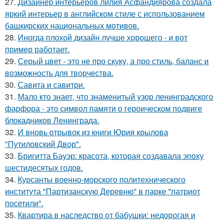
27.
Дизайнер интерьеров лилия Асфандиярова создала
яркий интерьер в английском стиле с использованием
башкирских национальных мотивов.
28.
Иногда плохой дизайн лучше хорошего - и вот
пример работает.
29.
Серый цвет - это не про скуку, а про стиль, баланс и
возможность для творчества.
30.
Савита и савитри.
31.
Мало кто знает, что знаменитый узор ленинградского
фарфора - это символ памяти о героическом подвиге
блокадников Ленинграда.
32.
И вновь отрывок из книги Юрия крылова
"Путиловский Двор".
33.
Бригитта Бауэр: красота, которая создавала эпоху
шестидесятых годов.
34.
Курсанты военно-морского политехнического
института "Партизанскую Деревню" в парке "патриот
посетили".
35.
Квартира в наследство от бабушки: недорогая и