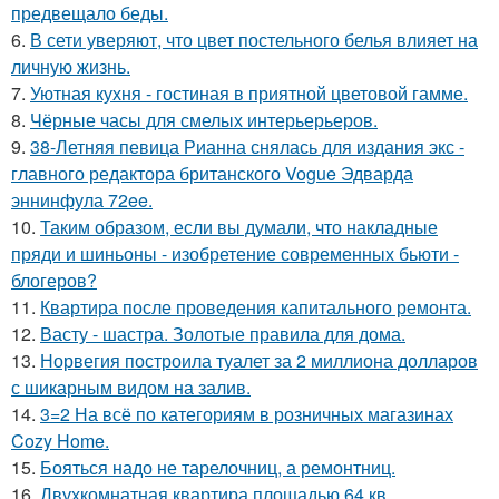
предвещало беды.
6.
В сети уверяют, что цвет постельного белья влияет на
личную жизнь.
7.
Уютная кухня - гостиная в приятной цветовой гамме.
8.
Чёрные часы для смелых интерьерьеров.
9.
38-Летняя певица Рианна снялась для издания экс -
главного редактора британского Vogue Эдварда
эннинфула 72ee.
10.
Таким образом, если вы думали, что накладные
пряди и шиньоны - изобретение современных бьюти -
блогеров?
11.
Квартира после проведения капитального ремонта.
12.
Васту - шастра. Золотые правила для дома.
13.
Норвегия построила туалет за 2 миллиона долларов
с шикарным видом на залив.
14.
3=2 На всё по категориям в розничных магазинах
Cozy Home.
15.
Бояться надо не тарелочниц, а ремонтниц.
16.
Двухкомнатная квартира площадью 64 кв.