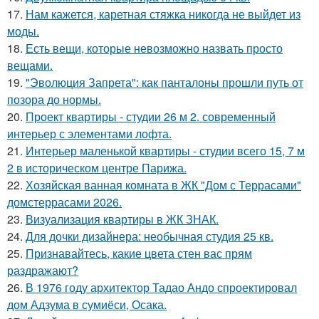
17.
Нам кажется, каретная стяжка никогда не выйдет из
моды.
18.
Есть вещи, которые невозможно назвать просто
вещами.
19.
"Эволюция Запрета": как панталоны прошли путь от
позора до нормы.
20.
Проект квартиры - студии 26 м 2. современный
интерьер с элементами лофта.
21.
Интерьер маленькой квартиры - студии всего 15, 7 м
2 в историческом центре Парижа.
22.
Хозяйская ванная комната в ЖК "Дом с Террасами"
домстеррасами 2026.
23.
Визуализация квартиры в ЖК ЗНАК.
24.
Для дочки дизайнера: необычная студия 25 кв.
25.
Признавайтесь, какие цвета стен вас прям
раздражают?
26.
В 1976 году архитектор Тадао Андо спроектировал
дом Адзума в сумиёси, Осака.