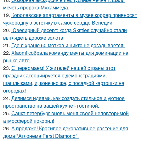
мечеть пророка Мухаммеда.
19.
Королевские апартаменты в музее коррер привносят
чужеродную эстетику в самое сердце Венеции.
20.
Ювелирный десерт: когда Skittles случайно стали
выглядеть дороже золота.
21.
Где я храню 50 мотков и никто не догадывается.
22.
Xiaomi собрала команду мечты для доминации на
рынке авто.
23.
С первомаем! У жителей нашей страны этот
праздник ассоциируется с демонстрациями,
шашлыками, и, конечно же, с посадкой картошки на
огородах!
24.
Делимся идеями, как создать стильное и уютное
пространство на вашей кухне - гостиной.
25.
Санкт-петербург вновь меня своей неповторимой
атмосферой покорил!
26.
А продаже! Красивое декоративное растение для
дома "Аглонема Ferst Diamond".