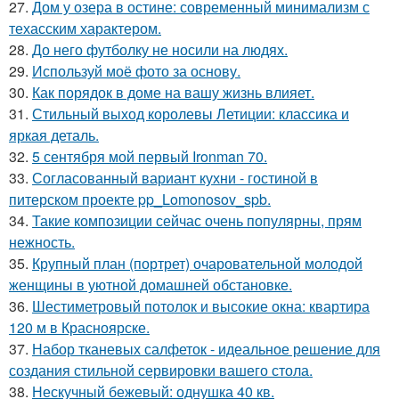
27.
Дом у озера в остине: современный минимализм с
техасским характером.
28.
До него футболку не носили на людях.
29.
Используй моё фото за основу.
30.
Как порядок в доме на вашу жизнь влияет.
31.
Стильный выход королевы Летиции: классика и
яркая деталь.
32.
5 сентября мой первый Ironman 70.
33.
Согласованный вариант кухни - гостиной в
питерском проекте pp_Lomonosov_spb.
34.
Такие композиции сейчас очень популярны, прям
нежность.
35.
Крупный план (портрет) очаровательной молодой
женщины в уютной домашней обстановке.
36.
Шестиметровый потолок и высокие окна: квартира
120 м в Красноярске.
37.
Набор тканевых салфеток - идеальное решение для
создания стильной сервировки вашего стола.
38.
Нескучный бежевый: однушка 40 кв.