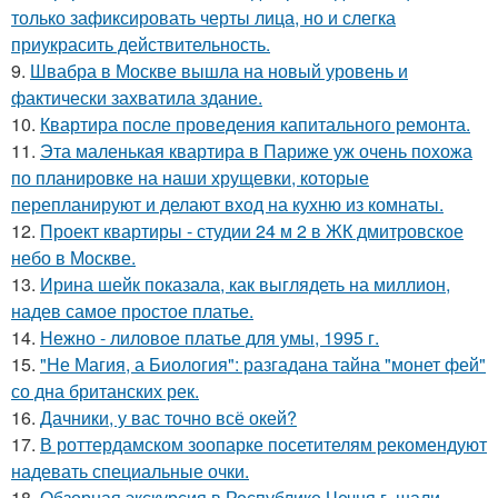
только зафиксировать черты лица, но и слегка
приукрасить действительность.
9.
Швабра в Москве вышла на новый уровень и
фактически захватила здание.
10.
Квартира после проведения капитального ремонта.
11.
Эта маленькая квартира в Париже уж очень похожа
по планировке на наши хрущевки, которые
перепланируют и делают вход на кухню из комнаты.
12.
Проект квартиры - студии 24 м 2 в ЖК дмитровское
небо в Москве.
13.
Ирина шейк показала, как выглядеть на миллион,
надев самое простое платье.
14.
Нежно - лиловое платье для умы, 1995 г.
15.
"Не Магия, а Биология": разгадана тайна "монет фей"
со дна британских рек.
16.
Дачники, у вас точно всё окей?
17.
В роттердамском зоопарке посетителям рекомендуют
надевать специальные очки.
18.
Обзорная экскурсия в Республике Чечня г. шали