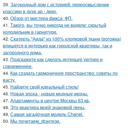
39.
Загородный дом с историей: переосмысление
классики в духе ар - деко.
40.
Обзор от мистера фикса: ФП.
41.
Такого, вы точно никогда не видели: скрытый
холодильник в гарнитуре.
42.
Скатерть "Аида" из 100% хлопковой ткани (рогожка)
впишется в интерьер как городской квартиры, так и
загородного дома.
43.
Подскажите как сделать интерьер уютнее и
современнее.
44.
Как создать гармоничное пространство: советы по
васту.
45.
Найдите свой идеальный стиль!
46.
Новая эпоха - новые модные иконы.
47.
Апартаменты в центре Москвы 63 кв.
48.
Это квартира моей знакомой лены.
49.
Самая загадочная модель Chanel.
50.
Мы почитаем_фэнтези.