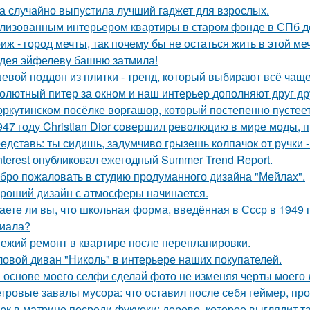
а случайно выпустила лучший гаджет для взрослых.
лизованным интерьером квартиры в старом фонде в СПб д
иж - город мечты, так почему бы не остаться жить в этой ме
дея эйфелеву башню затмила!
евой поддон из плитки - тренд, который выбирают всё чаще
олютный питер за окном и наш интерьер дополняют друг др
оркутинском посёлке воргашор, который постепенно пустее
947 году Christian Dior совершил революцию в мире моды, 
едставь: ты сидишь, задумчиво грызешь колпачок от ручки -
nterest опубликовал ежегодный Summer Trend Report.
бро пожаловать в студию продуманного дизайна "Мейлах".
роший дизайн с атмосферы начинается.
аете ли вы, что школьная форма, введённая в Ссср в 1949 
иала?
ежий ремонт в квартире после перепланировки.
ловой диван "Николь" в интерьере наших покупателей.
 основе моего селфи сделай фото не изменяя черты моего 
тровые завалы мусора: что оставил после себя геймер, пр
юк в матрице посреди фукуоки: дерево, которое выглядит та