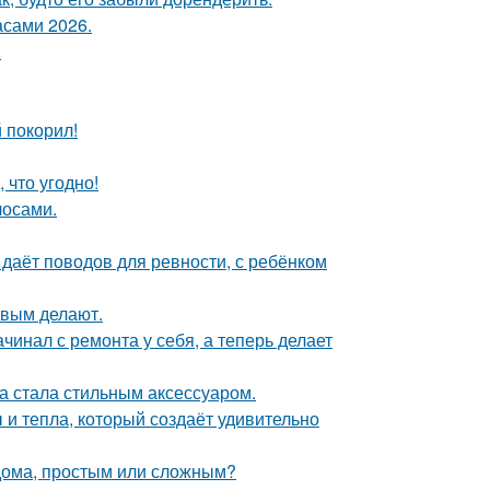
асами 2026.
.
 покорил!
 что угодно!
лосами.
 даёт поводов для ревности, с ребёнком
ивым делают.
ачинал с ремонта у себя, а теперь делает
ка стала стильным аксессуаром.
 и тепла, который создаёт удивительно
 дома, простым или сложным?