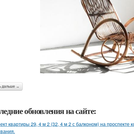
ь дальше →
ледние обновления на сайте:
ект квартиры 29, 4 м 2 (32, 4 м 2 с балконом) на проспекте
вания.