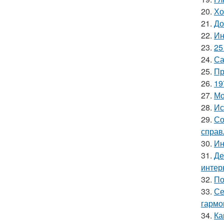
20.
Хо
21.
До
22.
Ин
23.
25
24.
Са
25.
Пр
26.
19
27.
Мо
28.
Ис
29.
Со
справ
30.
Ин
31.
Де
интер
32.
По
33.
Се
гармо
34.
Ка