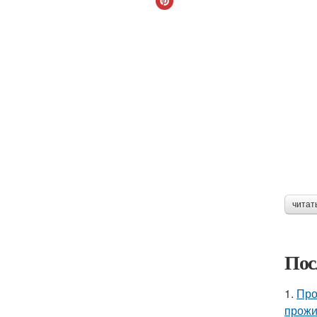
читат
Пос
1.
Про
прожи