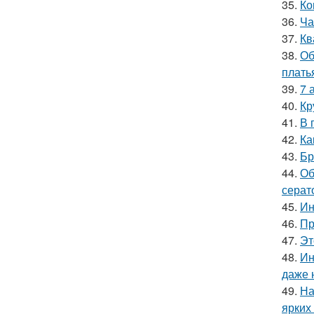
35.
Ко
36.
Ча
37.
Кв
38.
Об
плать
39.
7 
40.
Кр
41.
В 
42.
Ка
43.
Бр
44.
Об
серат
45.
Ин
46.
Пр
47.
Эт
48.
Ин
даже 
49.
На
ярких