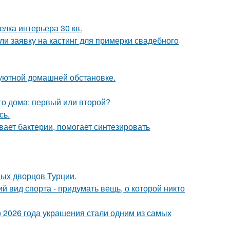
елка интерьера 30 кв.
ли заявку на кастинг для примерки свадебного
уютной домашней обстановке.
го дома: первый или второй?
сь.
вает бактерии, помогает синтезировать
ных дворцов Турции.
й вид спорта - придумать вещь, о которой никто
t) 2026 года украшения стали одним из самых