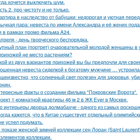
гда хочется выключить шум.
сть 2. про чистоту и не только.
артира в наследство от бабушки: недорогая и уютная перед
ычная пара: невеста по имени Александра и её жених пода
я в рамках промо фильма A24.
апреля - день творческого беспорядка.
упный план (портрет) очаровательной молодой женщины в 
прихожей не место растениям?
кой из двух вариантов прихожей вы бы предпочли для свое
ошенная невеста сиделкой к богатому мужчине … устроила
щеизвестно, что солнечный свет полезен для здоровья, уби
онин.
тересные факты о создании фильма "Покровские Ворота".
оект 1-комнатной квартиры 46 м 2 в ЖК Ever в Москве.
о интерьеры дворца долмабахче - одного из самых роскош
огда кажется, что в Китае существует отдельный олимпийски
не успел подумать.
 показе женской зимней коллекции сен Лоран (Saint Lauren
 элементов коллекции.