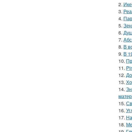
2.
Ике
3.
Реа
4.
Пар
5.
Зен
6.
Душ
7.
Абс
8.
В в
9.
В 1
10.
Пр
11.
Pi
12.
До
13.
Хо
14.
Зн
матер
15.
Св
16.
Уг
17.
На
18.
Ме
19.
Гл