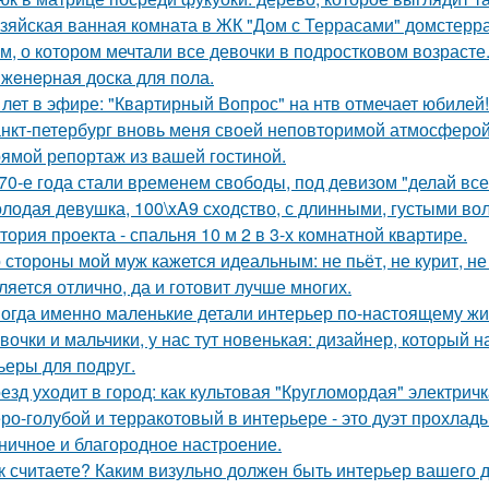
зяйская ванная комната в ЖК "Дом с Террасами" домстерр
м, о котором мечтали все девочки в подростковом возрасте
жeнepная доска для пола.
 лет в эфире: "Квартирный Вопрос" на нтв отмечает юбилей!
нкт-петербург вновь меня своей неповторимой атмосферой
ямой репортаж из вашей гостиной.
70-е года стали временем свободы, под девизом "делай все,
лодая девушка, 100\xA9 сходство, с длинными, густыми во
тория проекта - спальня 10 м 2 в 3-х комнатной квартире.
 стороны мой муж кажется идеальным: не пьёт, не курит, не
ляется отлично, да и готовит лучше многих.
огда именно маленькие детали интерьер по-настоящему ж
вочки и мальчики, у нас тут новенькая: дизайнер, который н
ьеры для подруг.
езд уходит в город: как культовая "Кругломордая" электрич
ро-голубой и терракотовый в интерьере - это дуэт прохлады
ничное и благородное настроение.
к считаете? Каким визульно должен быть интерьер вашего