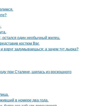
елимся.
чте?
.
уга.
т, остался один необычный жилец.
представив костюм Bar.
 и вдруг задумываешься: а зачем тут дырка?
году при Сталине, шилась из роскошного
лица.
оживший в номере два года.
к, будто его забыли дорендерить.