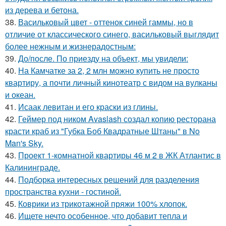
из дерева и бетона.
38.
Васильковый цвет - оттенок синей гаммы, но в
отличие от классического синего, васильковый выглядит
более нежным и жизнерадостным:
39.
До/после. По приезду на объект, мы увидели:
40.
На Камчатке за 2, 2 млн можно купить не просто
квартиру, а почти личный кинотеатр с видом на вулканы
и океан.
41.
Исаак левитан и его краски из глины.
42.
Геймер под ником Avaslash создал копию ресторана
красти краб из "Губка Боб Квадратные Штаны" в No
Man's Sky.
43.
Проект 1-комнатной квартиры 46 м 2 в ЖК Атлантис в
Калининграде.
44.
Подборка интересных решений для разделения
пространства кухни - гостиной.
45.
Коврики из трикотажной пряжи 100% хлопок.
46.
Ищете нечто особенное, что добавит тепла и