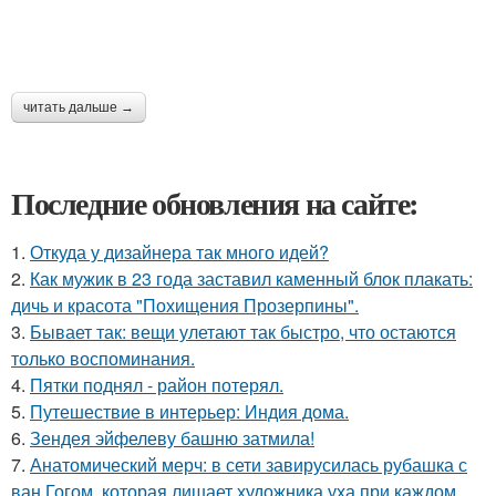
читать дальше →
Последние обновления на сайте:
1.
Откуда у дизайнера так много идей?
2.
Как мужик в 23 года заставил каменный блок плакать:
дичь и красота "Похищения Прозерпины".
3.
Бывает так: вещи улетают так быстро, что остаются
только воспоминания.
4.
Пятки поднял - район потерял.
5.
Путешествие в интерьер: Индия дома.
6.
Зендея эйфелеву башню затмила!
7.
Анатомический мерч: в сети завирусилась рубашка с
ван Гогом, которая лишает художника уха при каждом