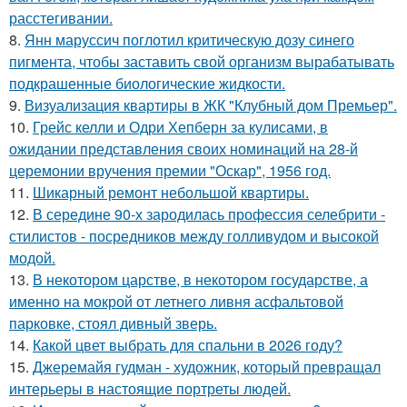
расстегивании.
8.
Янн маруссич поглотил критическую дозу синего
пигмента, чтобы заставить свой организм вырабатывать
подкрашенные биологические жидкости.
9.
Визуализация квартиры в ЖК "Клубный дом Премьер".
10.
Грейс келли и Одри Хепберн за кулисами, в
ожидании представления своих номинаций на 28-й
церемонии вручения премии "Оскар", 1956 год.
11.
Шикарный ремонт небольшой квартиры.
12.
В середине 90-х зародилась профессия селебрити -
стилистов - посредников между голливудом и высокой
модой.
13.
В некотором царстве, в некотором государстве, а
именно на мокрой от летнего ливня асфальтовой
парковке, стоял дивный зверь.
14.
Какой цвет выбрать для спальни в 2026 году?
15.
Джеремайя гудман - художник, который превращал
интерьеры в настоящие портреты людей.