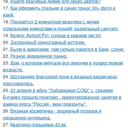
16.
Ищите красивый домик для своих цветов?
17.
Как оформить спальню в синих тонах: 30+ фото и
идей.
18.
Продаётся 2-комнатная квартира с двумя
отдельными комнатами и кухней, раздельный санузел.
19.
Колеус Apricot Pin: солнце в каждом листе!
20.
Загородный одноэтажный коттедж.
21.
Были в аквапарке, там сильно парился в бане, сауне.
22.
Резное деревянное панно.
23.
Дом, о котором мечтали все девочки в подростковом
возрасте.
24.
Шотландия благодаря пони в вязаных кардиганах
прославилась.
25.
23 апреля в мбоу "Хабарицкая СОШ" с. среднее
Бугаево прошло практико - ориентированное занятие в
рамках курса "Россия - мои горизонты".
26.
Вязаная косметичка - душевный подарок и
украшение интерьера.
27.
Квартира площадью 43 кв.