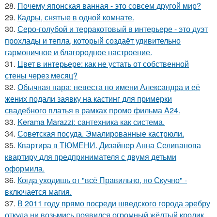
28.
Почему японская ванная - это совсем другой мир?
29.
Кадры, снятые в одной комнате.
30.
Серо-голубой и терракотовый в интерьере - это дуэт
прохлады и тепла, который создаёт удивительно
гармоничное и благородное настроение.
31.
Цвет в интерьере: как не устать от собственной
стены через месяц?
32.
Обычная пара: невеста по имени Александра и её
жених подали заявку на кастинг для примерки
свадебного платья в рамках промо фильма A24.
33.
Kerama Marazzi: сантехника как система.
34.
Советская посуда. Эмалированные кастрюли.
35.
Квартира в ТЮМЕНИ. Дизайнер Анна Селиванова
квартиру для предпринимателя с двумя детьми
оформила.
36.
Когда уходишь от "всё Правильно, но Скучно" -
включается магия.
37.
В 2011 году прямо посреди шведского города эребру
откуда ни возьмись появился огромный жёлтый кролик