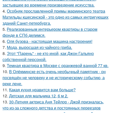
застывшее во времени произведение искусства.
4.
Особняк прославленной примы мариинского театра
Матильды кшесинской - это одно из самых интригующих
зданий Санкт-петербурга.
5.
Реализованным интерьером квартиры в старом
фонде в СПб делимся.
6.
Оля бузова - настоящая машина настроения!
7.
Мода, выросшая из чайного гриба.
8.
Этот "Парень" - не кто иной, как Джон Гальяно
собственной персоной.
9.
Темная квартира в Москве с оранжевой ванной 77 кв.
10.
В Олёкминске есть очень необычный памятник - он
посвящён не человеку и не историческому событию, а
реке лене.
11.
Какая кухня нравится вам больше?
12.
Детская для мальчика 12, 6 м 2.
13.
30-Летняя актриса Аня Тейлор - Джой призналась,
что из-за сложного детства и постоянных переездов