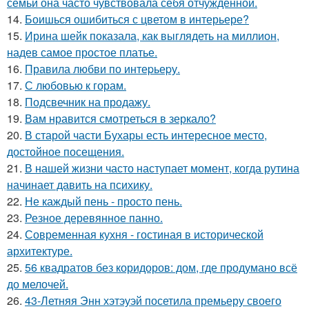
семьи она часто чувствовала себя отчужденной.
14.
Боишься ошибиться с цветом в интерьере?
15.
Ирина шейк показала, как выглядеть на миллион,
надев самое простое платье.
16.
Правила любви по интеpьеpу.
17.
С любовью к горам.
18.
Подсвечник на продажу.
19.
Вам нравится смотреться в зеркало?
20.
В старой части Бухары есть интересное место,
достойное посещения.
21.
В нашей жизни часто наступает момент, когда рутина
начинает давить на психику.
22.
Не каждый пень - просто пень.
23.
Резное деревянное панно.
24.
Современная кухня - гостиная в исторической
архитектуре.
25.
56 квадратов без коридоров: дом, где продумано всё
до мелочей.
26.
43-Летняя Энн хэтэуэй посетила премьеру своего