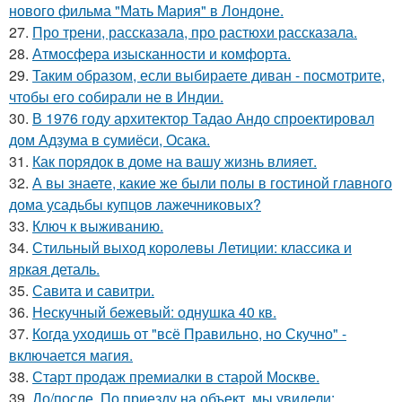
нового фильма "Мать Мария" в Лондоне.
27.
Про трени, рассказала, про растюхи рассказала.
28.
Атмосфера изысканности и комфорта.
29.
Таким образом, если выбираете диван - посмотрите,
чтобы его собирали не в Индии.
30.
В 1976 году архитектор Тадао Андо спроектировал
дом Адзума в сумиёси, Осака.
31.
Как порядок в доме на вашу жизнь влияет.
32.
А вы знаете, какие же были полы в гостиной главного
дома усадьбы купцов лажечниковых?
33.
Ключ к выживанию.
34.
Стильный выход королевы Летиции: классика и
яркая деталь.
35.
Савита и савитри.
36.
Нескучный бежевый: однушка 40 кв.
37.
Когда уходишь от "всё Правильно, но Скучно" -
включается магия.
38.
Старт продаж премиалки в старой Москве.
39.
До/после. По приезду на объект, мы увидели: