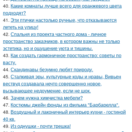
40.
Какие комнаты лучше всего для оранжевого цвета
подходят?
41.
Эти птички настолько ручные, что отказываются
лететь на улицу!
42.
Спальня из проекта частного дома - личное
пространство заказчиков, в котором важны не только
эстетика, но и ощущение уюта и тишины.
43.
Как создать гармоничное пространство: советы по
васту.
44.
Скандинавы безумно любят природу.
45.
Сталкивая эры, культурные коды и нравы, Вивьен
вествуд создавала нечто совершенно новое,
вызывающее недоумение, если не шок.
46.
Зачем нужна химчистка мебели?
47.
Костюмы джейн фонды из фильма "Барбарелла".
48.
Воздушный и лаконичный интерьер кухни - гостиной
40 кв.
49.
Из однушки - почти трешка!