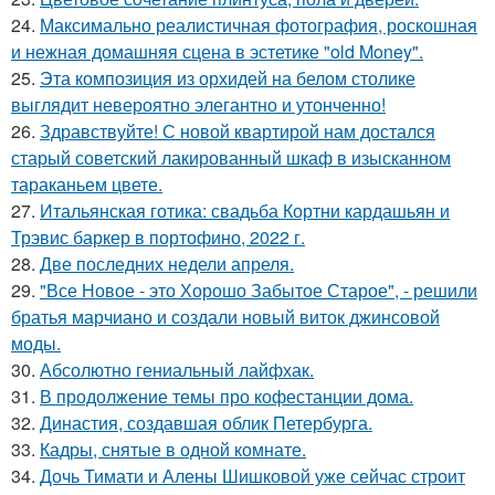
24.
Максимально реалистичная фотография, роскошная
и нежная домашняя сцена в эстетике "old Money".
25.
Эта композиция из орхидей на белом столике
выглядит невероятно элегантно и утонченно!
26.
Здравствуйте! С новой квартирой нам достался
старый советский лакированный шкаф в изысканном
тараканьем цвете.
27.
Итальянская готика: свадьба Кортни кардашьян и
Трэвис баркер в портофино, 2022 г.
28.
Две последних недели апреля.
29.
"Все Новое - это Хорошо Забытое Старое", - решили
братья марчиано и создали новый виток джинсовой
моды.
30.
Абсолютно гениальный лайфхак.
31.
В продолжение темы про кофестанции дома.
32.
Династия, создавшая облик Петербурга.
33.
Кадры, снятые в одной комнате.
34.
Дочь Тимати и Алены Шишковой уже сейчас строит