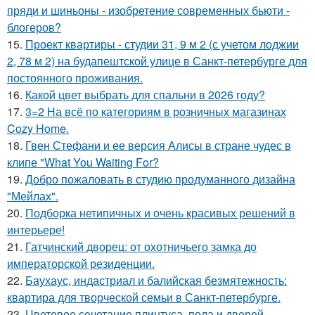
пряди и шиньоны - изобретение современных бьюти -
блогеров?
15.
Проект квартиры - студии 31, 9 м 2 (с учетом лоджии
2, 78 м 2) на будапештской улице в Санкт-петербурге для
постоянного проживания.
16.
Какой цвет выбрать для спальни в 2026 году?
17.
3=2 На всё по категориям в розничных магазинах
Cozy Home.
18.
Гвен Стефани и ее версия Алисы в стране чудес в
клипе "What You Waiting For?
19.
Добро пожаловать в студию продуманного дизайна
"Мейлах".
20.
Подборка нетипичных и очень красивых решений в
интерьере!
21.
Гатчинский дворец: от охотничьего замка до
императорской резиденции.
22.
Баухаус, индастриал и балийская безмятежность:
квартира для творческой семьи в Санкт-петербурге.
23.
Цветовое сoчетание плинтуса, пола и дверей.