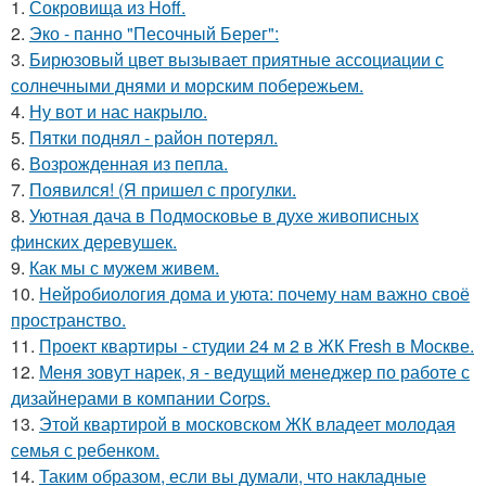
1.
Сокровища из Hoff.
2.
Эко - панно "Песочный Берег":
3.
Бирюзовый цвет вызывает приятные ассоциации с
солнечными днями и морским побережьем.
4.
Ну вот и нас накрыло.
5.
Пятки поднял - район потерял.
6.
Возрожденная из пепла.
7.
Появился! (Я пришел с прогулки.
8.
Уютная дача в Подмосковье в духе живописных
финских деревушек.
9.
Как мы с мужем живем.
10.
Нейробиология дома и уюта: почему нам важно своё
пространство.
11.
Проект квартиры - студии 24 м 2 в ЖК Fresh в Москве.
12.
Меня зовут нарек, я - ведущий менеджер по работе с
дизайнерами в компании Corps.
13.
Этой квартирой в московском ЖК владеет молодая
семья с ребенком.
14.
Таким образом, если вы думали, что накладные