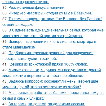
планы на взрослую жизнь.
35.
Реалистичный фикус в наличии.
36.
Интерьер квартиры - студии 29 м 2 в Бразилии.
37.
Та самая подруга, которая "не Выживет без Тусовок"
семейная мадам.
38.
В Сиднее есть одна удивительная семья, которая уже
много лет стоит стеной против застройщиков.
39.
Выверенные линии и ничего лишнего: квартира в
стиле минимализм.
40.
Подборка интересных решений для разделения
пространства кухни - гостиной.
41.
Коврики из трикотажной пряжи 100% хлопок.
42.
Милые хозяюшки, я думаю, мы все устали от долгой
зимы и хотим перемен этот пост про обновки.
43.
Задаюсь вопросом: осознают ли жёны, вернувшие
мужа от другой, что он остался не из любви?
44.
Мы привыкли работать с банями - пространством для
семьи и самых близких.
45.
За горами, за долами, за далёкими лесами.