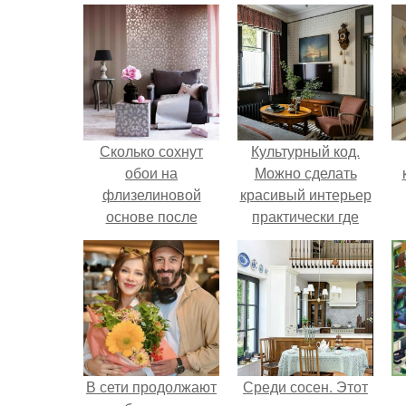
Сколько сохнут
Культурный код.
обои на
Можно сделать
флизелиновой
красивый интерьер
основе после
практически где
поклейки. Когда
угодно.
высохнет клей?
В сети продолжают
Среди сосен. Этот