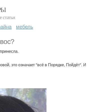
РЫ
е статьи
зайна
мебель
 вос?
 принесла.
ловой, это означает "всё в Порядке, Пойдёт". И