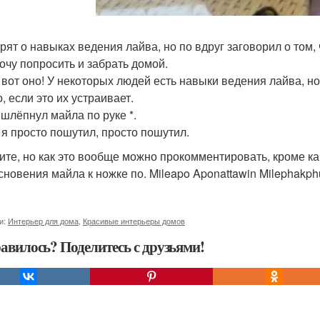
орят о навыках ведения лайва, но по вдруг заговорил о том, 
хочу попросить и забрать домой.
вот оно! У некоторых людей есть навыки ведения лайва, но т
, если это их устраивает.
 шлёпнул майла по руке *.
 я просто пошутил, просто пошутил.
ите, но как это вообще можно прокомментировать, кроме как
сновения майла к ножке по. Mileapo Aponattawin Milephakphu
и:
Интерьер для дома
,
Красивые интерьеры домов
авилось? Поделитесь с друзьями!