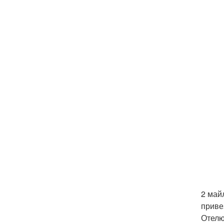
2 майл
приве
Отелю,