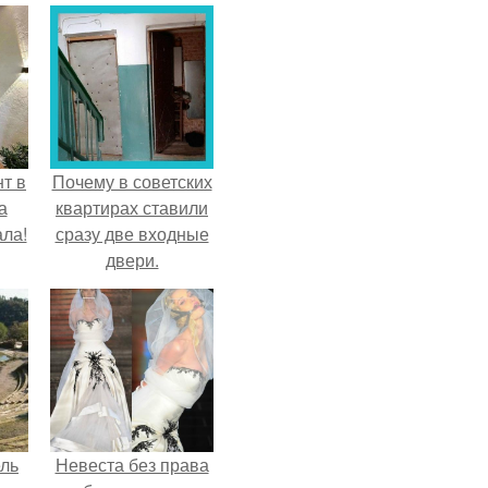
т в
Почему в советских
а
квартирах ставили
ла!
сразу две входные
двери.
ель
Невеста без права