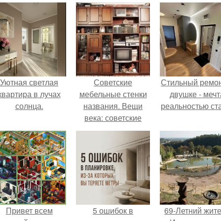
Уютная светлая
Советские
Стильный ремон
квартира в лучах
мебельные стенки
двушке - мечт
солнца.
названия. Вещи
реальностью ста
века: советские
стенки 80-х.
Привет всем
5 ошибок в
69-Летний жит