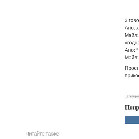
3 гов
Апо: 
Майл: 
угодно
Апо: *
Майл:
Прост
прико
Категори
Понр
Читайте также