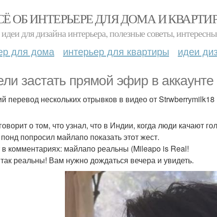
СЁ ОБ ИНТЕРЬЕРЕ ДЛЯ ДОМА И КВАРТИ
идеи для дизайна интерьера, полезные советы, интересны
ер для дома
интерьер для квартиры
идеи ди
ели застать прямой эфир в аккаунте
ий перевод нескольких отрывков в видео от Strwberrymilk18
говорит о том, что узнал, что в Индии, когда люди качают го
 понд попросил майлапо показать этот жест.
 в комментариях: майлапо реальны (Mileapo is Real!
 так реальны! Вам нужно дождаться вечера и увидеть.