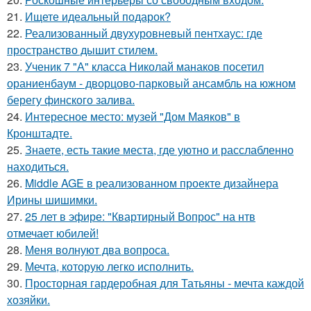
21.
Ищете идеальный подарок?
22.
Реализованный двухуровневый пентхаус: где
пространство дышит стилем.
23.
Ученик 7 "А" класса Николай манаков посетил
ораниенбаум - дворцово-парковый ансамбль на южном
берегу финского залива.
24.
Интересное место: музей "Дом Маяков" в
Кронштадте.
25.
Знаете, есть такие места, где уютно и расслабленно
находиться.
26.
Middle AGE в реализованном проекте дизайнера
Ирины шишимки.
27.
25 лет в эфире: "Квартирный Вопрос" на нтв
отмечает юбилей!
28.
Меня волнуют два вопроса.
29.
Мечта, которую легко исполнить.
30.
Просторная гардеробная для Татьяны - мечта каждой
хозяйки.