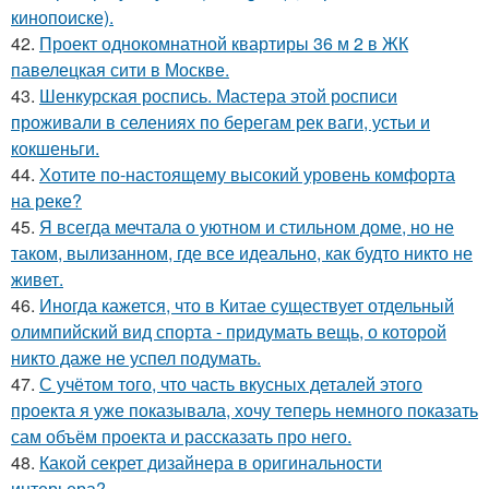
кинопоиске).
42.
Проект однокомнатной квартиры 36 м 2 в ЖК
павелецкая сити в Москве.
43.
Шенкурская роспись. Мастера этой росписи
проживали в селениях по берегам рек ваги, устьи и
кокшеньги.
44.
Хотите по-настоящему высокий уровень комфорта
на реке?
45.
Я всегда мечтала о уютном и стильном доме, но не
таком, вылизанном, где все идеально, как будто никто не
живет.
46.
Иногда кажется, что в Китае существует отдельный
олимпийский вид спорта - придумать вещь, о которой
никто даже не успел подумать.
47.
С учётом того, что часть вкусных деталей этого
проекта я уже показывала, хочу теперь немного показать
сам объём проекта и рассказать про него.
48.
Какой секрет дизайнера в оригинальности
интерьера?