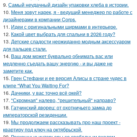
9.
Самый неудачный дизайн упаковки хлеба в истории.
10.
Меня зовут нарек, я - ведущий менеджер по работе с
дизайнерами в компании Corps.
11.
Идеи с оригинальными ширмами в интерьере.
12.
Какой цвет выбрать для спальни в 2026 году?
13.
Детские сладости неожиданно модным аксессуаром
для пальцев стали.
14.
Ваш дом может буквально обнимать вас или
медленно съедать вашу энергию - и вы даже не
заметите как.
15.
Гвен Стефани и ее версия Алисы в стране чудес в
клипе "What You Waiting For?
16.
Дачники, у вас точно всё окей?
17.
"Скромная" налево, "решительный" направо?
18.
Гатчинский дворец: от охотничьего замка до
императорской резиденции.
19.
Мы продолжаем рассказывать про наш проект -
квартиру под ключ на октябрьской.
20.
Роскошные интерьеры со свободным входом.