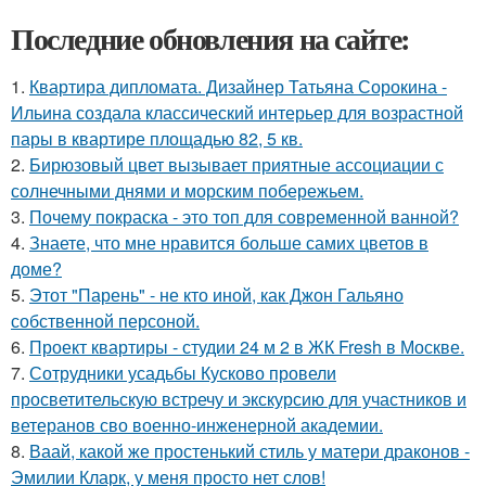
Последние обновления на сайте:
1.
Квартира дипломата. Дизайнер Татьяна Сорокина -
Ильина создала классический интерьер для возрастной
пары в квартире площадью 82, 5 кв.
2.
Бирюзовый цвет вызывает приятные ассоциации с
солнечными днями и морским побережьем.
3.
Почему покраска - это топ для современной ванной?
4.
Знаете, что мне нравится больше самих цветов в
доме?
5.
Этот "Парень" - не кто иной, как Джон Гальяно
собственной персоной.
6.
Проект квартиры - студии 24 м 2 в ЖК Fresh в Москве.
7.
Сотрудники усадьбы Кусково провели
просветительскую встречу и экскурсию для участников и
ветеранов сво военно-инженерной академии.
8.
Ваай, какой же простенький стиль у матери драконов -
Эмилии Кларк, у меня просто нет слов!