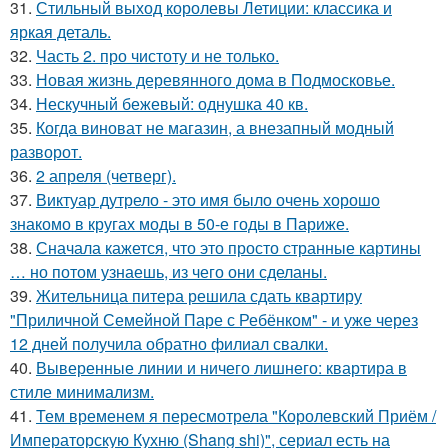
31.
Стильный выход королевы Летиции: классика и
яркая деталь.
32.
Часть 2. про чистоту и не только.
33.
Новая жизнь деревянного дома в Подмосковье.
34.
Нескучный бежевый: однушка 40 кв.
35.
Когда виноват не магазин, а внезапный модный
разворот.
36.
2 апреля (четверг).
37.
Виктуар дутрело - это имя было очень хорошо
знакомо в кругах моды в 50-е годы в Париже.
38.
Сначала кажется, что это просто странные картины
… но потом узнаешь, из чего они сделаны.
39.
Жительница питера решила сдать квартиру
"Приличной Семейной Паре с Ребёнком" - и уже через
12 дней получила обратно филиал свалки.
40.
Выверенные линии и ничего лишнего: квартира в
стиле минимализм.
41.
Тем временем я пересмотрела "Королевский Приём /
Императорскую Кухню (Shang shi)", сериал есть на