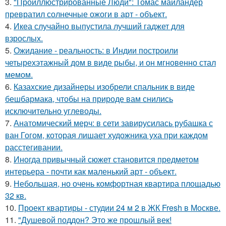
3.
"Проиллюстрированные Люди": Томас майландер
превратил солнечные ожоги в арт - объект.
4.
Икеа случайно выпустила лучший гаджет для
взрослых.
5.
Ожидание - реальность: в Индии построили
четырехэтажный дом в виде рыбы, и он мгновенно стал
мемом.
6.
Казахские дизайнеры изобрели спальник в виде
бешбармака, чтобы на природе вам снились
исключительно углеводы.
7.
Анатомический мерч: в сети завирусилась рубашка с
ван Гогом, которая лишает художника уха при каждом
расстегивании.
8.
Иногда привычный сюжет становится предметом
интерьера - почти как маленький арт - объект.
9.
Небольшая, но очень комфортная квартира площадью
32 кв.
10.
Проект квартиры - студии 24 м 2 в ЖК Fresh в Москве.
11.
"Душевой поддон? Это же прошлый век!