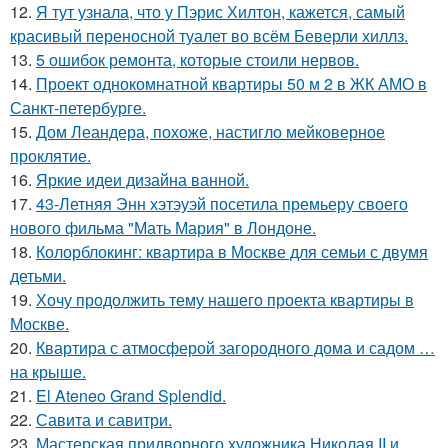
12.
Я тут узнала, что у Пэрис Хилтон, кажется, самый
красивый переносной туалет во всём Беверли хиллз.
13.
5 ошибок ремонта, которые стоили нервов.
14.
Проект однокомнатной квартиры 50 м 2 в ЖК АМО в
Санкт-петербурге.
15.
Дом Леандера, похоже, настигло мейковерное
проклятие.
16.
Яркие идеи дизайна ванной.
17.
43-Летняя Энн хэтэуэй посетила премьеру своего
нового фильма "Мать Мария" в Лондоне.
18.
Колорблокинг: квартира в Москве для семьи с двумя
детьми.
19.
Хочу продолжить тему нашего проекта квартиры в
Москве.
20.
Квартира с атмосферой загородного дома и садом …
на крыше.
21.
El Ateneo Grand Splendid.
22.
Савита и савитри.
23.
Мастерская придворного художника Николая II и