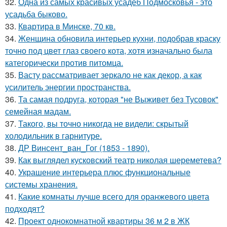
32.
Одна из самых красивых усадеб Подмосковья - это
усадьба быково.
33.
Квартира в Минске, 70 кв.
34.
Женщина обновила интерьер кухни, подобрав краску
точно под цвет глаз своего кота, хотя изначально была
категорически против питомца.
35.
Васту рассматривает зеркало не как декор, а как
усилитель энергии пространства.
36.
Та самая подруга, которая "не Выживет без Тусовок"
семейная мадам.
37.
Такого, вы точно никогда не видели: скрытый
холодильник в гарнитуре.
38.
ДР Винсент_ван_Гог (1853 - 1890).
39.
Как выглядел кусковский театр николая шереметева?
40.
Украшение интерьера плюс функциональные
системы хранения.
41.
Какие комнаты лучше всего для оранжевого цвета
подходят?
42.
Проект однокомнатной квартиры 36 м 2 в ЖК