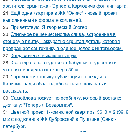
хранителя эрмитажа - Эрнеста Карловича фон липгарта.
24.
Ещё одна квартира в ЖК "Оникс" - новый проект,
выполненный в формате коллажей.
25.
Приветствую! Я творческий блогер!
26.
Стильное решение: кнопка слива, встроенная в
стеновую плитку - аккуратно скрытая деталь, которая
превращает сантехнику в единое целое с интерьером.
27.
Когда хочется выключить шум.
28.
Квартира в наследство от бабушки: недорогая и
уютная переделка интерьера 30 кв.
29.
* продолжу хронику публикаций с поездки в
Калининград и область, ибо есть что показать и
рассказать.
30.
Самойлова тоскует по особняку, который достался
джигану: "Теперь я Бездомная".
31.
Цветной проект 1-комнатной квартиры 36, 3 м 2 (39, 8
м 2 с лоджией) в ЖК Дубровский в Пушкине (Санкт-
петербург.