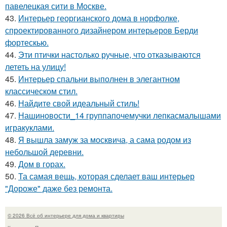
павелецкая сити в Москве.
43.
Интерьер георгианского дома в норфолке,
спроектированного дизайнером интерьеров Берди
фортескью.
44.
Эти птички настолько ручные, что отказываются
лететь на улицу!
45.
Интерьер спальни выполнен в элегантном
классическом стил.
46.
Найдите свой идеальный стиль!
47.
Нашиновости_14 группапочемучки лепкасмалышами
игракуклами.
48.
Я вышла замуж за москвича, а сама родом из
небольшой деревни.
49.
Дом в горах.
50.
Та самая вещь, которая сделает ваш интерьер
"Дороже" даже без ремонта.
© 2026 Всё об интерьере для дома и квартиры