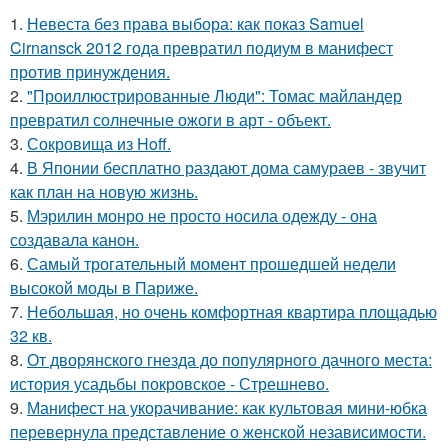
1.
Невеста без права выбора: как показ Samuel
Cirnansck 2012 года превратил подиум в манифест
против принуждения.
2.
"Проиллюстрированные Люди": Томас майландер
превратил солнечные ожоги в арт - объект.
3.
Сокровища из Hoff.
4.
В Японии бесплатно раздают дома самураев - звучит
как план на новую жизнь.
5.
Мэрилин монро не просто носила одежду - она
создавала канон.
6.
Самый трогательный момент прошедшей недели
высокой моды в Париже.
7.
Небольшая, но очень комфортная квартира площадью
32 кв.
8.
От дворянского гнезда до популярного дачного места:
история усадьбы покровское - Стрешнево.
9.
Манифест на укорачивание: как культовая мини-юбка
перевернула представление о женской независимости.