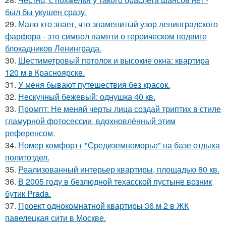
был бы укушен сразу.
29.
Мало кто знает, что знаменитый узор ленинградского
фарфора - это символ памяти о героическом подвиге
блокадников Ленинграда.
30.
Шестиметровый потолок и высокие окна: квартира
120 м в Красноярске.
31.
У меня бывают путешествия без красок.
32.
Нескучный бежевый: однушка 40 кв.
33.
Промпт: Не меняй черты лица создай триптих в стиле
гламурной фотосессии, вдохновлённый этим
референсом.
34.
Номер комфорт+ "Средиземноморье" на базе отдыха
политотдел.
35.
Реализованный интерьер квартиры, площадью 80 кв.
36.
В 2005 году в безлюдной техасской пустыне возник
бутик Prada.
37.
Проект однокомнатной квартиры 36 м 2 в ЖК
павелецкая сити в Москве.