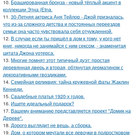
10.
Брашированная бронза - новый тёплый акцент в
коллекции Этна (Etna.
11.
30-Летняя актриса Аня Тейлор - Джой призналась,
что из-за сложного детства и постоянных переездов
семьи она часто чувствовала себя отчужденной.
12.
В случае если ты пришёл в дом к тому, у кого нет
книг, никогда не занимайся с ним сексом, - знаменитая
цитата Джона уотерса.
13.
Многие помнят этот типичный дуэт: простая
деревянная дверь и вторая, обтянутая дерматином с
декоративными гвоздиками.
14.
Семейная реликвия: тайна кружевной фаты Жаклин
Кеннеди.
15.
Свадебные платья 1920-х годов.
16.
Ищете идеальный подарок?
17.
Вашему вниманию представляется проект "Домик на
Дереве".
18.
Дорого выглядит не вещь, а сборка.
19.
Дом, о котором мечтали все девочки в подростковом