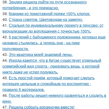
38.
Зендея решила пойти по пути осознанного
потребления - и это прекрасно.
39.
Коврики из трикотажной пряжи 100% хлопок.
40.
Страна советов. Цветоводам на заметку.
41.
Спальня по индивидуальному проекту в прусово: от
визуализации до воплощения с точностью 100%.
42.
5 растений с бабушкиного подоконника, которых еще
недавно стыдились, а теперь они - на пике
популярности.
43.
Это квартира моей знакомой лены.
44.
Иногда кажется, что в Китае существует отдельный
олимпийский вид спорта - придумать вещь, о которой
никто даже не успел подумать.
45.
Есть простой приём, который помогает сделать
интерьер цельным и спокойным по восприятию -
правило 5 материалов.
46.
После работы решил немного развеяться и сходить в
кино.
47.
Решила собрать корзиночки вместе!