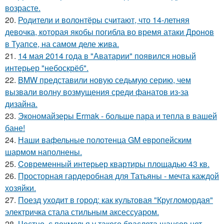
возрасте.
20.
Родители и волонтёры считают, что 14-летняя
девочка, которая якобы погибла во время атаки Дронов
в Туапсе, на самом деле жива.
21.
14 мая 2014 года в "Аватарии" появился новый
интерьер "небоскрёб".
22.
BMW представили новую седьмую серию, чем
вызвали волну возмущения среди фанатов из-за
дизайна.
23.
Экономайзеры Ermak - больше пара и тепла в вашей
бане!
24.
Наши вафельные полотенца GM европейским
шармом наполнены.
25.
Cовременный интерьер квартиры площадью 43 кв.
26.
Просторная гардеробная для Татьяны - мечта каждой
хозяйки.
27.
Поезд уходит в город: как культовая "Кругломордая"
электричка стала стильным аксессуаром.
28.
Честно, с похмелья у такого браслета шансов нет -