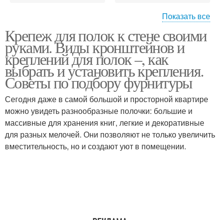
Показать все
Крепеж для полок к стене своими
Полки со скрытым
Крепление для полки
руками. Виды кронштейнов и
креплением
креплений для полок –, как
выбрать и установить крепления.
Советы по подбору фурнитуры
Крепления без
Крепление для полок
видимого крепежа
Сегодня даже в самой большой и просторной квартире
можно увидеть разнообразные полочки: большие и
массивные для хранения книг, легкие и декоративные
для разных мелочей. Они позволяют не только увеличить
Фурнитура для
Скрытые полки
вместительность, но и создают уют в помещении.
крепления
Крепление на
кронштейны