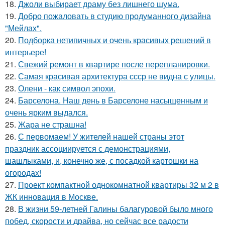
18.
Джоли выбирает драму без лишнего шума.
19.
Добро пожаловать в студию продуманного дизайна
"Мейлах".
20.
Подборка нетипичных и очень красивых решений в
интерьере!
21.
Свежий ремонт в квартире после перепланировки.
22.
Самая красивая архитектура ссср не видна с улицы.
23.
Олени - как символ эпохи.
24.
Барселона. Наш день в Барселоне насыщенным и
очень ярким выдался.
25.
Жара не страшна!
26.
С первомаем! У жителей нашей страны этот
праздник ассоциируется с демонстрациями,
шашлыками, и, конечно же, с посадкой картошки на
огородах!
27.
Проект компактной однокомнатной квартиры 32 м 2 в
ЖК инновация в Москве.
28.
В жизни 59-летней Галины балагуровой было много
побед, скорости и драйва, но сейчас все радости