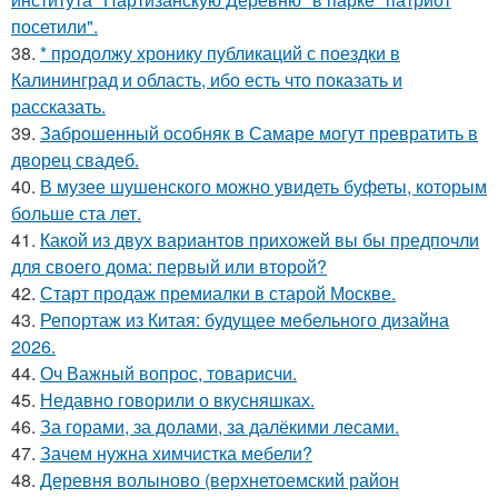
посетили".
38.
* продолжу хронику публикаций с поездки в
Калининград и область, ибо есть что показать и
рассказать.
39.
Заброшенный особняк в Самаре могут превратить в
дворец свадеб.
40.
В музее шушенского можно увидеть буфеты, которым
больше ста лет.
41.
Какой из двух вариантов прихожей вы бы предпочли
для своего дома: первый или второй?
42.
Старт продаж премиалки в старой Москве.
43.
Репортаж из Китая: будущее мебельного дизайна
2026.
44.
Оч Важный вопрос, товарисчи.
45.
Недавно говорили о вкусняшках.
46.
За горами, за долами, за далёкими лесами.
47.
Зачем нужна химчистка мебели?
48.
Деревня волыново (верхнетоемский район