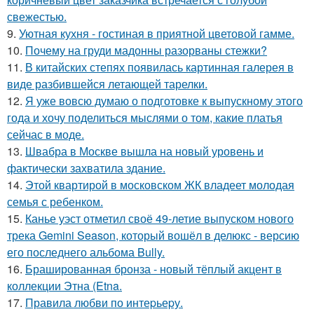
свежестью.
9.
Уютная кухня - гостиная в приятной цветовой гамме.
10.
Почему на груди мадонны разорваны стежки?
11.
В китайских степях появилась картинная галерея в
виде разбившейся летающей тарелки.
12.
Я уже вовсю думаю о подготовке к выпускному этого
года и хочу поделиться мыслями о том, какие платья
сейчас в моде.
13.
Швабра в Москве вышла на новый уровень и
фактически захватила здание.
14.
Этой квартирой в московском ЖК владеет молодая
семья с ребенком.
15.
Канье уэст отметил своё 49-летие выпуском нового
трека Gemini Season, который вошёл в делюкс - версию
его последнего альбома Bully.
16.
Брашированная бронза - новый тёплый акцент в
коллекции Этна (Etna.
17.
Правила любви по интеpьеpу.