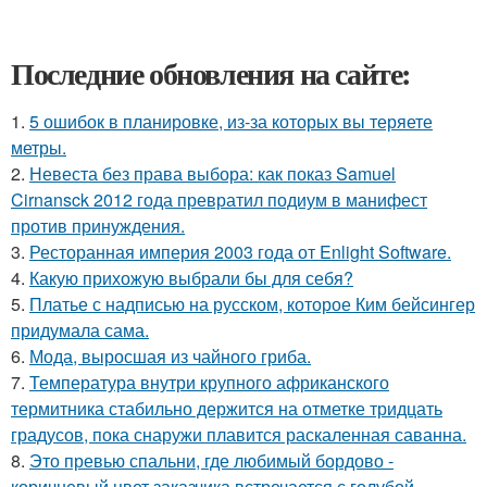
Последние обновления на сайте:
1.
5 ошибок в планировке, из-за которых вы теряете
метры.
2.
Невеста без права выбора: как показ Samuel
Cirnansck 2012 года превратил подиум в манифест
против принуждения.
3.
Ресторанная империя 2003 года от Enlight Software.
4.
Какую прихожую выбрали бы для себя?
5.
Платье с надписью на русском, которое Ким бейсингер
придумала сама.
6.
Мода, выросшая из чайного гриба.
7.
Температура внутри крупного африканского
термитника стабильно держится на отметке тридцать
градусов, пока снаружи плавится раскаленная саванна.
8.
Это превью спальни, где любимый бордово -
коричневый цвет заказчика встречается с голубой