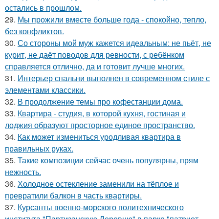
остались в прошлом.
29.
Мы прожили вместе больше года - спокойно, тепло,
без конфликтов.
30.
Со стороны мой муж кажется идеальным: не пьёт, не
курит, не даёт поводов для ревности, с ребёнком
справляется отлично, да и готовит лучше многих.
31.
Интерьер спальни выполнен в современном стиле с
элементами классики.
32.
В продолжение темы про кофестанции дома.
33.
Квартира - студия, в которой кухня, гостиная и
лоджия образуют просторное единое пространство.
34.
Как может измениться уродливая квартира в
правильных руках.
35.
Такие композиции сейчас очень популярны, прям
нежность.
36.
Холодное остекление заменили на тёплое и
превратили балкон в часть квартиры.
37.
Курсанты военно-морского политехнического
института "Партизанскую Деревню" в парке "патриот