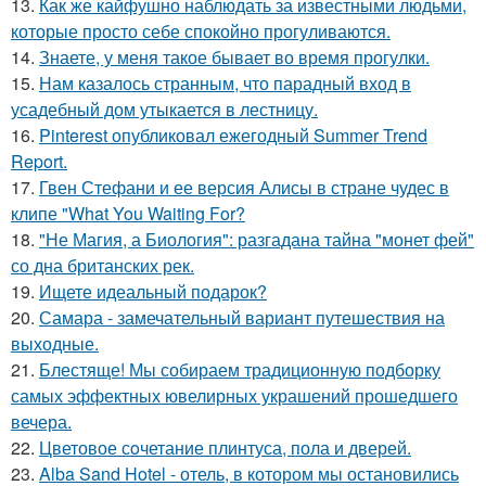
13.
Как же кайфушно наблюдать за известными людьми,
которые просто себе спокойно прогуливаются.
14.
Знаете, у меня такое бывает во время прогулки.
15.
Нам казалось странным, что парадный вход в
усадебный дом утыкается в лестницу.
16.
Pinterest опубликовал ежегодный Summer Trend
Report.
17.
Гвен Стефани и ее версия Алисы в стране чудес в
клипе "What You Waiting For?
18.
"Не Магия, а Биология": разгадана тайна "монет фей"
со дна британских рек.
19.
Ищете идеальный подарок?
20.
Самара - замечательный вариант путешествия на
выходные.
21.
Блестяще! Мы собираем традиционную подборку
самых эффектных ювелирных украшений прошедшего
вечера.
22.
Цветовое сoчетание плинтуса, пола и дверей.
23.
Alba Sand Hotel - отель, в котором мы остановились