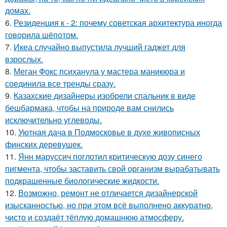
домах.
6.
Резиденция к - 2: почему советская архитектура иногда
говорила шёпотом.
7.
Икеа случайно выпустила лучший гаджет для
взрослых.
8.
Меган Фокс психанула у мастера маникюра и
соединила все тренды сразу.
9.
Казахские дизайнеры изобрели спальник в виде
бешбармака, чтобы на природе вам снились
исключительно углеводы.
10.
Уютная дача в Подмосковье в духе живописных
финских деревушек.
11.
Янн маруссич поглотил критическую дозу синего
пигмента, чтобы заставить свой организм вырабатывать
подкрашенные биологические жидкости.
12.
Возможно, ремонт не отличается дизайнерской
изысканностью, но при этом всё выполнено аккуратно,
чисто и создаёт тёплую домашнюю атмосферу.