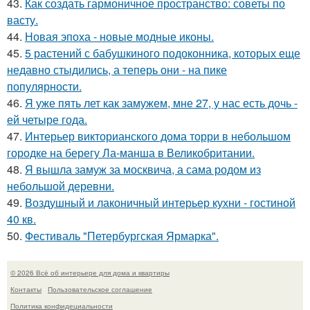
43.
Как создать гармоничное пространство: советы по
васту.
44.
Новая эпоха - новые модные иконы.
45.
5 растений с бабушкиного подоконника, которых еще
недавно стыдились, а теперь они - на пике
популярности.
46.
Я уже пять лет как замужем, мне 27, у нас есть дочь -
ей четыре года.
47.
Интерьер викторианского дома торри в небольшом
городке на берегу Ла-манша в Великобритании.
48.
Я вышла замуж за москвича, а сама родом из
небольшой деревни.
49.
Воздушный и лаконичный интерьер кухни - гостиной
40 кв.
50.
Фестиваль "Петербургская Ярмарка".
© 2026 Всё об интерьере для дома и квартиры
Контакты
Пользовательское соглашение
Политика конфидециальности