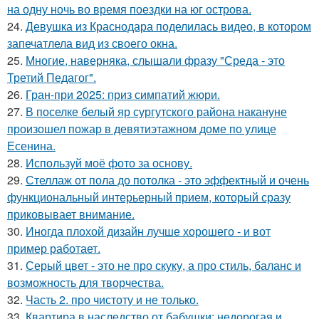
на одну ночь во время поездки на юг острова.
24.
Девушка из Краснодара поделилась видео, в котором
запечатлела вид из своего окна.
25.
Многие, наверняка, слышали фразу "Среда - это
Третий Педагог".
26.
Гран-при 2025: приз симпатий жюри.
27.
В поселке белый яр сургутского района накануне
произошел пожар в девятиэтажном доме по улице
Есенина.
28.
Используй моё фото за основу.
29.
Стеллаж от пола до потолка - это эффектный и очень
функциональный интерьерный прием, который сразу
приковывает внимание.
30.
Иногда плохой дизайн лучше хорошего - и вот
пример работает.
31.
Серый цвет - это не про скуку, а про стиль, баланс и
возможность для творчества.
32.
Часть 2. про чистоту и не только.
33.
Квартира в наследство от бабушки: недорогая и