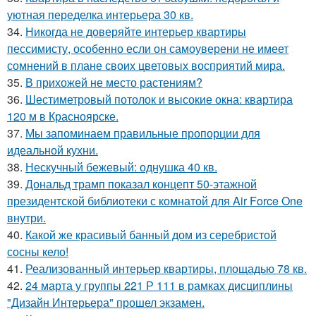
уютная переделка интерьера 30 кв.
34.
Никогда не доверяйте интерьер квартиры
пессимисту, особенно если он самоуверени не имеет
сомнений в плане своих цветовых восприятий мира.
35.
В прихожей не место растениям?
36.
Шестиметровый потолок и высокие окна: квартира
120 м в Красноярске.
37.
Мы запоминаем правильные пропорции для
идеальной кухни.
38.
Нескучный бежевый: однушка 40 кв.
39.
Дональд трамп показал концепт 50-этажной
президентской библиотеки с комнатой для Air Force One
внутри.
40.
Какой же красивый банный дом из серебристой
сосны кело!
41.
Реализованный интерьер квартиры, площадью 78 кв.
42.
24 марта у группы 221 Р 111 в рамках дисциплины
"Дизайн Интерьера" прошел экзамен.