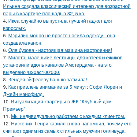
Ильина создала классический интерьер для возрастной
пары в квартире площадью 82, 5 кв.
4.
Икеа случайно выпустила лучший гаджет для
взрослых.
5.
Мэрилин монро не просто носила одежду - она
создавала канон.
6.
Оля бузова - настоящая машина настроения!
7.
Милота: маленькие лестницы для котеек и ёжиков
установили вдоль каналов Амстердама - на это
выделено \u20ac100'000.
8.
Зендея эйфелеву башню затмила!
9.
Как привлечь внимание за 5 минут: Софи Лорен и
Джейн мэнсфилд.
10.
Визуализация квартиры в ЖК "Клубный дом
Премьер".
11.
Мы индивидуально работаем с каждым клиентом.
12.
Ну жених! Генри кавилл снова напомнил, почему его
считают одним из самых стильных мужчин голливуда.