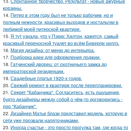
13.
Спонтанное творчество. Результат - новые ажурные
корзины.
14.
Питер в этом году был не только рабочим, но и
полным нежности, красивых выходов и ностальгии в
любимой моей питерской квартире.
15.
Я тут узнала, что у Пэрис Хилтон, кажется, самый
красивый переносной туалет во всём Беверли хиллз.
16.
Магия дизайна: от меню до интерьера.
17.
Подборка идеи для оформления лоджии.
18.
Гатчинский дворец: от охотничьего замка до
императорской резиденции.
19.
Свадебные платья 1920-х годов.
20.
Свежий ремонт в квартире после перепланировки.
21.
Секрет "Кабанчика". Согласитесь, есть ощущение,
будто дизайнеры между собой о чём-то договорились -
про "Кабанчик".
22.
Дизайнер Матье блази представил модель, которую в
сети уже прозвали напяточниками.
23.
Иногда счастье - это просто прогулка там, где когда-то