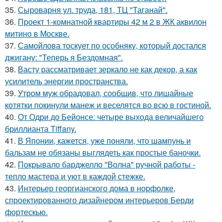
35.
Сыроварня ул. труда, 181, ТЦ "Таганай".
36.
Проект 1-комнатной квартиры 42 м 2 в ЖК аквилон
митино в Москве.
37.
Самойлова тоскует по особняку, который достался
джигану: "Теперь я Бездомная".
38.
Васту рассматривает зеркало не как декор, а как
усилитель энергии пространства.
39.
Утром муж обрадовал, сообщив, что лишайные
котятки покинули манеж и веселятся во всю в гостиной.
40.
От Одри до Бейонсе: четыре выхода величайшего
бриллианта Tiffany.
41.
В Японии, кажется, уже поняли, что шампунь и
бальзам не обязаны выглядеть как простые баночки.
42.
Покрывало барджелло "Волна" ручной работы -
тепло мастера и уют в каждой стежке.
43.
Интерьер георгианского дома в норфолке,
спроектированного дизайнером интерьеров Берди
фортескью.