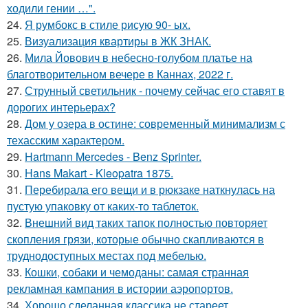
ходили гении …".
24.
Я румбокс в стиле рисую 90- ых.
25.
Визуализация квартиры в ЖК ЗНАК.
26.
Мила Йовович в небесно-голубом платье на
благотворительном вечере в Каннах, 2022 г.
27.
Струнный светильник - почему сейчас его ставят в
дорогих интерьерах?
28.
Дом у озера в остине: современный минимализм с
техасским характером.
29.
Hartmann Mercedes - Benz Sprinter.
30.
Hans Makart - Kleopatra 1875.
31.
Перебирала его вещи и в рюкзаке наткнулась на
пустую упаковку от каких-то таблеток.
32.
Внешний вид таких тапок полностью повторяет
скопления грязи, которые обычно скапливаются в
труднодоступных местах под мебелью.
33.
Кошки, собаки и чемоданы: самая странная
рекламная кампания в истории аэропортов.
34.
Хорошо сделанная классика не стареет.