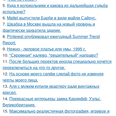
5.
Куда я колокольчики и какова их дальнейшая судьба
использую?
6.
Mattel выпустили Барби в виде майли Сайрус.
7.
Швабра в Москве вышла на новый уровень и
фактически захватила здание.
8.
Pinterest опубликовал ежегодный Summer Trend
Report.
9.
Нежно - лиловое платье для умы, 1995 г.
10.
"Скромная" налево, "решительный" направо?
11.
После больших проектов иногда специально хочется
переключиться на что-то другое.
12.
На основе моего селфи сделай фото не изменяя
черты моего лица.
13.
Аля с мужем купили квартиру ради винтажных
кресел.
14.
Прекрасные интерьеры замка Кардифф, Уэльс,
Великобритания.
15.
Максимально реалистичная фотография, игривое и