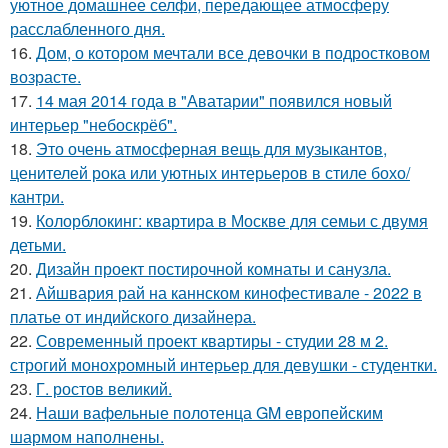
уютное домашнее селфи, передающее атмосферу
расслабленного дня.
16.
Дом, о котором мечтали все девочки в подростковом
возрасте.
17.
14 мая 2014 года в "Аватарии" появился новый
интерьер "небоскрёб".
18.
Это очень атмосферная вещь для музыкантов,
ценителей рока или уютных интерьеров в стиле бохо/
кантри.
19.
Колорблокинг: квартира в Москве для семьи с двумя
детьми.
20.
Дизайн проект постирочной комнаты и санузла.
21.
Айшвария рай на каннском кинофестивале - 2022 в
платье от индийского дизайнера.
22.
Современный проект квартиры - студии 28 м 2.
строгий монохромный интерьер для девушки - студентки.
23.
Г. ростов великий.
24.
Наши вафельные полотенца GM европейским
шармом наполнены.