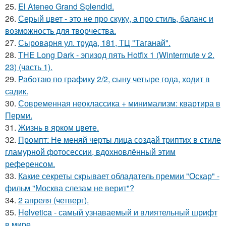
25.
El Ateneo Grand Splendid.
26.
Серый цвет - это не про скуку, а про стиль, баланс и
возможность для творчества.
27.
Сыроварня ул. труда, 181, ТЦ "Таганай".
28.
THE Long Dark - эпизод пять Hotfix 1 (Wintermute v 2.
23) (часть 1).
29.
Работаю по графику 2/2, сыну четыре года, ходит в
садик.
30.
Современная неоклассика + минимализм: квартира в
Перми.
31.
Жизнь в ярком цвете.
32.
Промпт: Не меняй черты лица создай триптих в стиле
гламурной фотосессии, вдохновлённый этим
референсом.
33.
Какие секреты скрывает обладатель премии "Оскар" -
фильм "Москва слезам не верит"?
34.
2 апреля (четверг).
35.
Helvetica - самый узнаваемый и влиятельный шрифт
в мире.