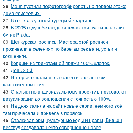
36.
Меня пустили пофотографировать на первом этаже
дома елисеевых.
37.
В гостях в уютной турецкой квартире.
38.
В 2005 году в безлюдной техасской пустыне возник
бутик Prada.
39.
Шенкурская роспись. Мастера этой росписи
проживали в селениях по берегам рек ваги, устьи и
кокшеньги.
40.
Коврики из трикотажной пряжи 100% хлопок.
41.
День 20 й.
42.
Интерьер спальни выполнен в элегантном
классическом стил.
43.
Спальня по индивидуальному проекту в прусово: от
визуализации до воплощения с точностью 100%.
44.
На днях залила на сайт новые серии, немного всё
там причесала и привела в порядок.
45.
Сталкивая эры, культурные коды и нравы, Вивьен
вествуд создавала нечто совершенно новое,