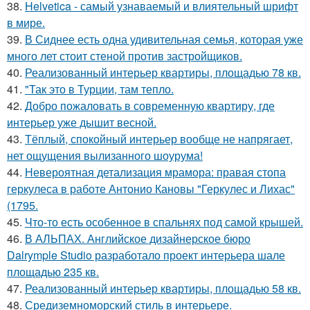
38.
Helvetica - самый узнаваемый и влиятельный шрифт
в мире.
39.
В Сиднее есть одна удивительная семья, которая уже
много лет стоит стеной против застройщиков.
40.
Реализованный интерьер квартиры, площадью 78 кв.
41.
"Так это в Турции, там тепло.
42.
Добро пожаловать в современную квартиру, где
интерьер уже дышит весной.
43.
Тёплый, спокойный интерьер вообще не напрягает,
нет ощущения вылизанного шоурума!
44.
Невероятная детализация мрамора: правая стопа
геркулеса в работе Антонио Кановы "Геркулес и Лихас"
(1795.
45.
Что-то есть особенное в спальнях под самой крышей.
46.
В АЛЬПАХ. Английское дизайнерское бюро
Dalrymple Studio разработало проект интерьера шале
площадью 235 кв.
47.
Реализованный интерьер квартиры, площадью 58 кв.
48.
Средиземноморский стиль в интерьере.