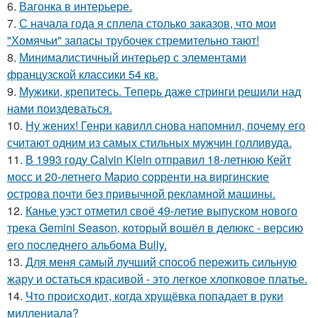
6.
Вагонка в интерьере.
7.
С начала года я сплела столько заказов, что мои
"Хомячьи" запасы трубочек стремительно тают!
8.
Минималистичный интерьер с элементами
французской классики 54 кв.
9.
Мужики, крепитесь. Теперь даже стринги решили над
нами поиздеваться.
10.
Ну жених! Генри кавилл снова напомнил, почему его
считают одним из самых стильных мужчин голливуда.
11.
В 1993 году Calvin Klein отправил 18-летнюю Кейт
мосс и 20-летнего Марио сорренти на виргинские
острова почти без привычной рекламной машины.
12.
Канье уэст отметил своё 49-летие выпуском нового
трека Gemini Season, который вошёл в делюкс - версию
его последнего альбома Bully.
13.
Для меня самый лучший способ пережить сильную
жару и остаться красивой - это легкое хлопковое платье.
14.
Что происходит, когда хрущёвка попадает в руки
миллениала?