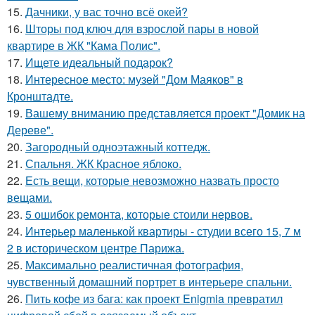
15.
Дачники, у вас точно всё окей?
16.
Шторы под ключ для взрослой пары в новой
квартире в ЖК "Кама Полис".
17.
Ищете идеальный подарок?
18.
Интересное место: музей "Дом Маяков" в
Кронштадте.
19.
Вашему вниманию представляется проект "Домик на
Дереве".
20.
Загородный одноэтажный коттедж.
21.
Спальня. ЖК Красное яблоко.
22.
Есть вещи, которые невозможно назвать просто
вещами.
23.
5 ошибок ремонта, которые стоили нервов.
24.
Интерьер маленькой квартиры - студии всего 15, 7 м
2 в историческом центре Парижа.
25.
Максимально реалистичная фотография,
чувственный домашний портрет в интерьере спальни.
26.
Пить кофе из бага: как проект Enigmia превратил