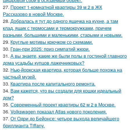
цифровой сбой в осязаемый объект.
27.
Проект 1-комнатной квартиры 39 м 2 в ЖК
Рассказово в новой Москве.
28.
Добралась я тут до одного ящичка на кухне, а там
клад, ящик с термосами и термокружками, причем
разными, большими и маленькими, старыми и новыми.
29.
Круглые мотивы крючком со схемами.
30.
Гран-при 2025: приз симпатий жюри.
31.
А вы знаете, какие же были полы в гостиной главного
дома усадьбы купцов лажечниковых?
32.
Нью-йоркская квартира, которая больше похожа на
частный музей.
33.
Квартира после капитального ремонта.
34.
Вам кажется, что вы создали для кошки идеальный
дом?
35.
Современный проект квартиры 62 м 2 в Москве.
36.
Volkswagen показал Atlas нового поколения.
37.
От Одри до Бейонсе: четыре выхода величайшего
бриллианта Tiffany.