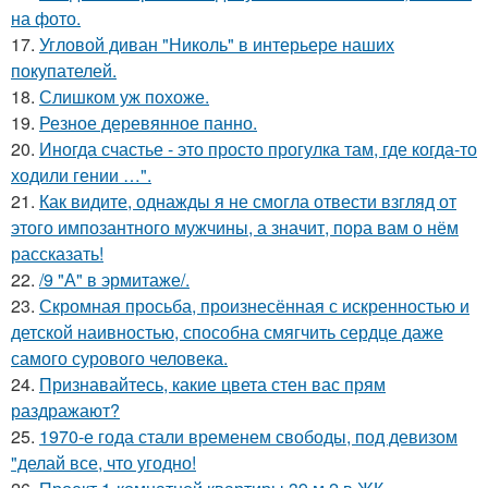
на фото.
17.
Угловой диван "Николь" в интерьере наших
покупателей.
18.
Слишком уж похоже.
19.
Резное деревянное панно.
20.
Иногда счастье - это просто прогулка там, где когда-то
ходили гении …".
21.
Как видите, однажды я не смогла отвести взгляд от
этого импозантного мужчины, а значит, пора вам о нём
рассказать!
22.
/9 "А" в эрмитаже/.
23.
Скромная просьба, произнесённая с искренностью и
детской наивностью, способна смягчить сердце даже
самого сурового человека.
24.
Признавайтесь, какие цвета стен вас прям
раздражают?
25.
1970-е года стали временем свободы, под девизом
"делай все, что угодно!