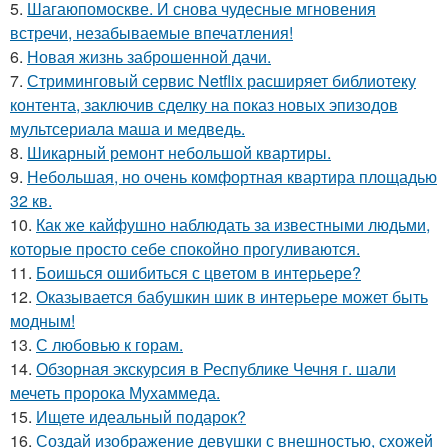
5.
Шагаюпомоскве. И снова чудесные мгновения
встречи, незабываемые впечатления!
6.
Новая жизнь заброшенной дачи.
7.
Стриминговый сервис Netflix расширяет библиотеку
контента, заключив сделку на показ новых эпизодов
мультсериала маша и медведь.
8.
Шикарный ремонт небольшой квартиры.
9.
Небольшая, но очень комфортная квартира площадью
32 кв.
10.
Как же кайфушно наблюдать за известными людьми,
которые просто себе спокойно прогуливаются.
11.
Боишься ошибиться с цветом в интерьере?
12.
Оказывается бабушкин шик в интерьере может быть
модным!
13.
С любовью к горам.
14.
Обзорная экскурсия в Республике Чечня г. шали
мечеть пророка Мухаммеда.
15.
Ищете идеальный подарок?
16.
Создай изображение девушки с внешностью, схожей