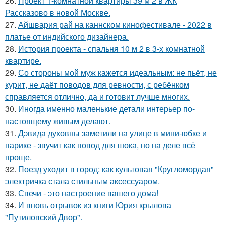
26.
Проект 1-комнатной квартиры 39 м 2 в ЖК
Рассказово в новой Москве.
27.
Айшвария рай на каннском кинофестивале - 2022 в
платье от индийского дизайнера.
28.
История проекта - спальня 10 м 2 в 3-х комнатной
квартире.
29.
Со стороны мой муж кажется идеальным: не пьёт, не
курит, не даёт поводов для ревности, с ребёнком
справляется отлично, да и готовит лучше многих.
30.
Иногда именно маленькие детали интерьер по-
настоящему живым делают.
31.
Дэвида духовны заметили на улице в мини-юбке и
парике - звучит как повод для шока, но на деле всё
проще.
32.
Поезд уходит в город: как культовая "Кругломордая"
электричка стала стильным аксессуаром.
33.
Свечи - это настроение вашего дома!
34.
И вновь отрывок из книги Юрия крылова
"Путиловский Двор".