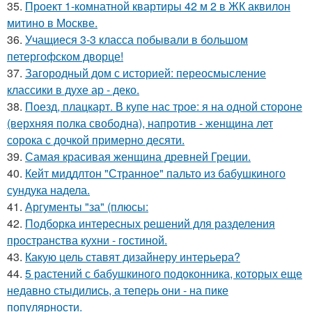
35.
Проект 1-комнатной квартиры 42 м 2 в ЖК аквилон
митино в Москве.
36.
Учащиеся 3-3 класса побывали в большом
петергофском дворце!
37.
Загородный дом с историей: переосмысление
классики в духе ар - деко.
38.
Поезд, плацкарт. В купе нас трое: я на одной стороне
(верхняя полка свободна), напротив - женщина лет
сорока с дочкой примерно десяти.
39.
Самая красивая женщина древней Греции.
40.
Кейт миддлтон "Странное" пальто из бабушкиного
сундука надела.
41.
Аргументы "за" (плюсы:
42.
Подборка интересных решений для разделения
пространства кухни - гостиной.
43.
Какую цель ставят дизайнеру интерьера?
44.
5 растений с бабушкиного подоконника, которых еще
недавно стыдились, а теперь они - на пике
популярности.