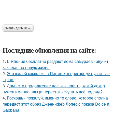
читать дальше →
Последние обновления на сайте:
1.
В Японии бесплатно раздают дома самураев - звучит
как план на новую жизнь.
2.
Это жилой комплекс в Париже, в пригороде нуази - ле
- гран.
3.
Дом - это продолжение вас: как понять, какой декор
нужен именно вам (и перестать скупать всё подряд?
4.
Роскошь - пожалуй, именно то слово, которое сполна
передаст этот образ Дженнифер Лопес с показа Dolce &
Gabbana.