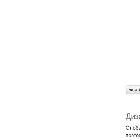
читат
Диз
От об
поэто