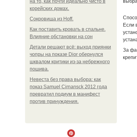
выбра
на то, как почти идеально чисто в
корейских домах.
Спосо
Сокровища из Hoff.
Если 
Как поставить кровать в спальне.
устан
Влияние обстановки на сон
устан
Детали решают всё: выход приянки
За фа
чопры на показе Dior обернулся
крепи
шквалом критики из-за небрежного
пошива.
Невеста без права выбора: как
показ Samuel Cirnansck 2012 года
превратил подиум в манифест
против принуждения.