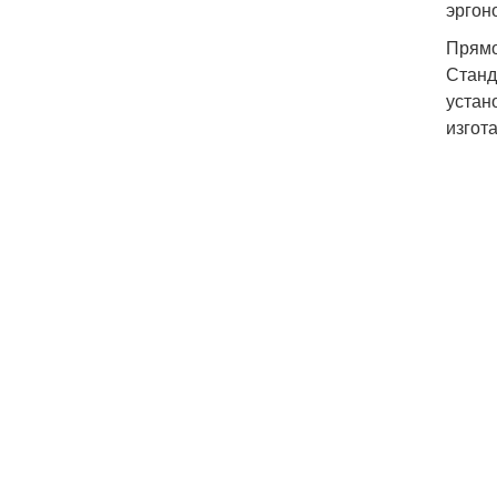
эргон
Прямо
Станд
устан
изгот