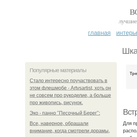
В
лучшие 
главная
интерь
Шка
Популярные материалы
Тр
Стало интересно поучаствовать в
этом флешмобе - Artvsartist, хоть он
не совсем про рукоделие, а больше
про живопись, рисунок.
Вст
Эко - панно "Песочный Берег":
Для п
Все, наверное, обращали
распо
внимание, когда смотрели дорамы,