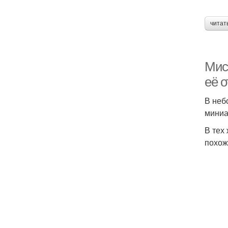
читат
Мис
её о
В неб
миниа
В тех
похож