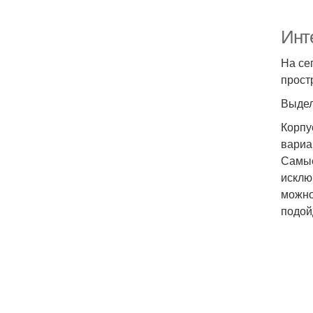
Инт
На се
прост
Выдел
Корпу
вариа
Самые
исклю
можно
подой