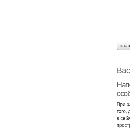
читат
Вас
Нап
осо
При р
того,
в себ
прост