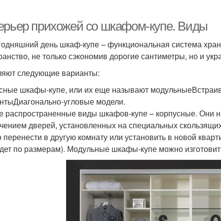
ерьер прихожей со шкафом-купе. Виды
годняшний день шкаф-купе – функциональная система хран
ранство, не только сэкономив дорогие сантиметры, но и укр
яют следующие варианты:
сные шкафы-купе, или их еще называют модульныеВстраи
нтыДиагонально-угловые модели.
 распространенные виды шкафов-купе – корпусные. Они ни
чением дверей, установленных на специальных скользящих 
 перенести в другую комнату или установить в новой кварт
дет по размерам). Модульные шкафы-купе можно изготовить