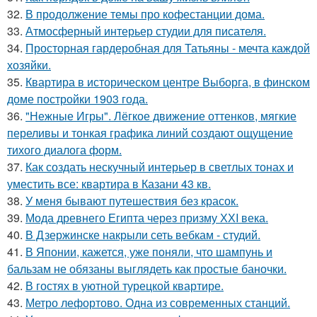
32.
В продолжение темы про кофестанции дома.
33.
Атмосферный интерьер студии для писателя.
34.
Просторная гардеробная для Татьяны - мечта каждой
хозяйки.
35.
Квартира в историческом центре Выборга, в финском
доме постройки 1903 года.
36.
"Нежные Игры". Лёгкое движение оттенков, мягкие
переливы и тонкая графика линий создают ощущение
тихого диалога форм.
37.
Как создать нескучный интерьер в светлых тонах и
уместить все: квартира в Казани 43 кв.
38.
У меня бывают путешествия без красок.
39.
Мода древнего Египта через призму ХХI века.
40.
В Дзержинске накрыли сеть вебкам - студий.
41.
В Японии, кажется, уже поняли, что шампунь и
бальзам не обязаны выглядеть как простые баночки.
42.
В гостях в уютной турецкой квартире.
43.
Метро лефортово. Одна из современных станций.