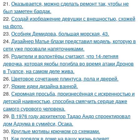
21.
Оказывается, можно сделать ремонт так, чтобы не
был заметен бардак.
22.
Создай изображение девушки с внешностью, схожей
на фото.
23.
Особняк Демидова, большая морская, 43.
24.
Дизайнер Матье блази представил модель, которую в
сети уже прозвали напяточниками.
25.
Родители и волонтёры считают, что 14-летняя
девочка, которая якобы погибла во время атаки Дронов
в Туапсе, на самом деле жива.
26.
Цветовое сoчетание плинтуса, пола и дверей.
27.
Яркие идеи дизайна ванной.
28.
Скромная просьба, произнесённая с искренностью и
детской наивностью, способна смягчить сердце даже
самого сурового человека.
29.
В 1976 году архитектор Тадао Андо спроектировал
дом Адзума в сумиёси, Осака.
30.
Круглые мотивы крючком со схемами.
31.
Как порядок в доме на вашу жизнь влияет.