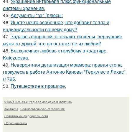
44.
Украшение интерьера плюс функциональные
системы хранения.
45.
Аргументы "за" (плюсы:
46.
Ищете нечто особенное, что добавит тепла и
индивидуальности вашему дому?
47.
Задаюсь вопросом: осознают ли жёны, вернувшие
мужа от другой, что он остался не из любви?
48.
Бесконечная любовь к голубому в квартире
Katezuevaa.
49.
Невероятная детализация мрамора: правая стопа
геркулеса в работе Антонио Кановы "Геркулес и Лихас"
(1795.
50.
Путешествие в прошлое.
© 2026 Всё об интерьере для дома и квартиры
Контакты
Пользовательское соглашение
Политика конфидециальности
Обратная связь