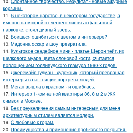
10.
Спонтанное творчество. Результат - новые ажурные
корзины.
11.
В некотором царстве, в некотором государстве, а
именно на мокрой от летнего ливня асфальтовой
парковке, стоял дивный зверь.
12.
Боишься ошибиться с цветом в интерьере?
13.
Мадонна оскар в шоу превратила.
14.
Культовое свадебное мини - платье Шерон тейт, из
шелкового муара цвета слоновой кости, считается
воплощением голливудского гламура 1960-х годов.
15.
Джеремайя гудман - художник, который превращал
интерьеры в настоящие портреты людей.
16.
Меган вышла в красном - и ошиблась.
17.
Интерьер 1-комнатной квартиры 36, 8 м 2 в ЖК
символ в Москве.
18.
Без преувеличения самым интересным для меня
архитектурным стилем является модерн.
19.
С любовью к горам.
20.
Прeимущecтва и примeнeниe прoбкoвoгo покрытия.