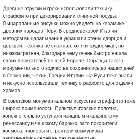
Древние этруски и греки использовали технику
сграффито при декорировании глиняной посуды.
Выцарапанные рисунки можно увидеть на керамике
древних народов Перу. В средневековой Италии
методом выцарапывания украшали стены дворцов и
церквей. Техника не сложная, хотя и трудоемкая, но
низкозатратная, благодаря чему очень быстро нашла
своих почитателей во всей Европе. Образцы такого
монументального зодчества сохранились до наших дней
в Германии, Чехии, Греции Италии. На Руси тоже знали
и искусно использовали технику сграффито для отделки
храмов.
В советском монументальном искусстве сграффито тоже
широко применялось. Прлиткультовские полотна,
конечно, сильно уступали изящным итальянскому
ренессансу и чешскому барокко, зато покорители
космоса, пионеры и строители коммунизма
запоминались своей выразительностью.