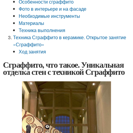
Особенности сграффито
Фото в интерьере и на фасаде
Необходимые инструменты
Материалы
Техника выполнения
Техника Сграффито в керамике. Открытое занятие
«Сграффито»
Ход занятия
Сграффито, что такое. Уникальная
отделка стен с техникой Сграффито