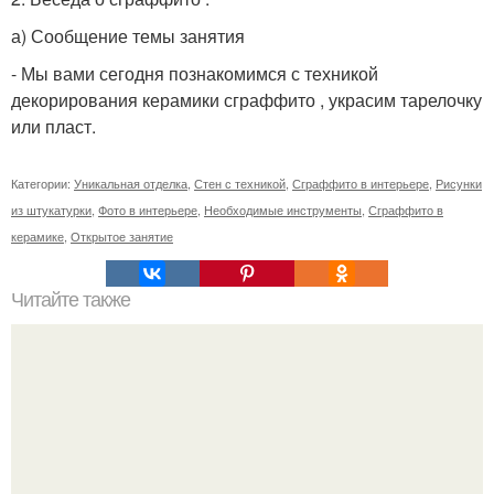
а) Сообщение темы занятия
- Мы вами сегодня познакомимся с техникой
декорирования керамики сграффито , украсим тарелочку
или пласт.
Категории:
Уникальная отделка
,
Стен с техникой
,
Сграффито в интерьере
,
Рисунки
из штукатурки
,
Фото в интерьере
,
Необходимые инструменты
,
Сграффито в
керамике
,
Открытое занятие
Читайте также