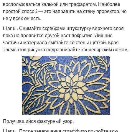
воспользоваться калькой или трафаретом. Наиболее
простой способ — это направить на стену проректор, но
не у всех он есть.
Шаг 5 . Снимайте скребками штукатурку верхнего слоя
пока не проявится другой цвет покрытия. Лишние
частички материала сметайте со стены щеткой. Края
элементов рисунка подравнивайте канцелярским ножом.
Получившийся фактурный узор.
Шаг 6 . После завершения сграффито покройте всю