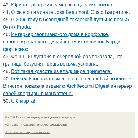
43.
Юрино: где время замерло в царских покоях.
44.
Отзыв о ламинате Joss Beaumont, Gusto Багратион.
45.
В 2005 году в безлюдной техасской пустыне возник
бутик Prada.
46.
Интерьер георгианского дома в норфолке,
спроектированного дизайнером интерьеров Берди
фортескью.
47.
Фэшн - индустрия в очередной раз показала, что
границы безумия - вещь весьма условна.
48.
Вот такая красота из владимира прилетела.
49.
Рейчел броснахан вместе со своей шибой по кличке
Винстон показала изданию Architectural Digest интерьер
своей квартиры в манхэттене.
50.
С 8 марта!
© 2026 Всё об интерьере для дома и квартиры
Контакты
Пользовательское соглашение
Политика конфидециальности