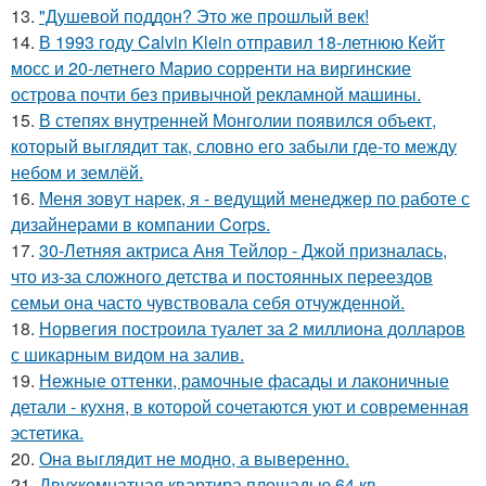
13.
"Душевой поддон? Это же прошлый век!
14.
В 1993 году Calvin Klein отправил 18-летнюю Кейт
мосс и 20-летнего Марио сорренти на виргинские
острова почти без привычной рекламной машины.
15.
В степях внутренней Монголии появился объект,
который выглядит так, словно его забыли где-то между
небом и землёй.
16.
Меня зовут нарек, я - ведущий менеджер по работе с
дизайнерами в компании Corps.
17.
30-Летняя актриса Аня Тейлор - Джой призналась,
что из-за сложного детства и постоянных переездов
семьи она часто чувствовала себя отчужденной.
18.
Норвегия построила туалет за 2 миллиона долларов
с шикарным видом на залив.
19.
Нежные оттенки, рамочные фасады и лаконичные
детали - кухня, в которой сочетаются уют и современная
эстетика.
20.
Она выглядит не модно, а выверенно.
21.
Двухкомнатная квартира площадью 64 кв.