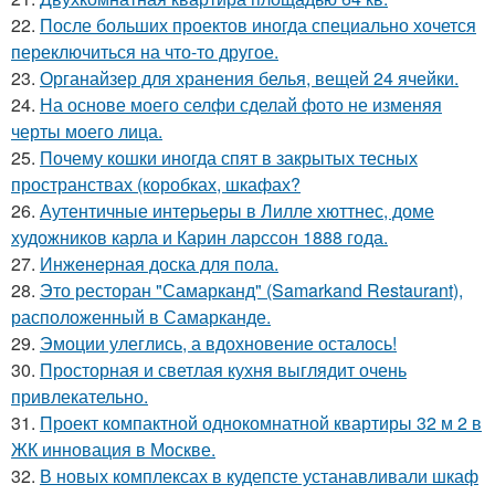
22.
После больших проектов иногда специально хочется
переключиться на что-то другое.
23.
Органайзер для хранения белья, вещей 24 ячейки.
24.
На основе моего селфи сделай фото не изменяя
черты моего лица.
25.
Почему кошки иногда спят в закрытых тесных
пространствах (коробках, шкафах?
26.
Аутентичные интерьеры в Лилле хюттнес, доме
художников карла и Карин ларссон 1888 года.
27.
Инжeнepная доска для пола.
28.
Это ресторан "Самарканд" (Samarkand Restaurant),
расположенный в Самарканде.
29.
Эмоции улеглись, а вдохновение осталось!
30.
Просторная и светлая кухня выглядит очень
привлекательно.
31.
Проект компактной однокомнатной квартиры 32 м 2 в
ЖК инновация в Москве.
32.
В новых комплексах в кудепсте устанавливали шкаф