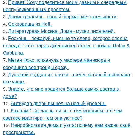
2.
Привет! Хочу поделиться моим давним и очередным
неопубликованным проектом.
3.
Дримскроллинг - новый формат мечтательности.
4.
Сокровища из Hoff.
5.
Литературная Москва. Дома - музеи писателей.
6.
Роскошь - пожалуй, именно то слово, которое сполна
передаст этот образ Дженнифер Лопес с показа Dolce &
Gabbana.
7.
Меган Фокс психанула у мастера маникюра и
соединила все тренды сразу.
8.
Душевой поддон из плитки - тренд, который выбирают
всё чаще.
9.
Знаете, что мне нравится больше самих цветов в
доме?
10.
Антиудар двери вышел на новый уровень.
11.
Как вам? Согласны ли вы с тем мнением, что чем
светлее квартира, тем она уютнее?
12.
Нейробиология дома и уюта: почему нам важно своё
пространство.