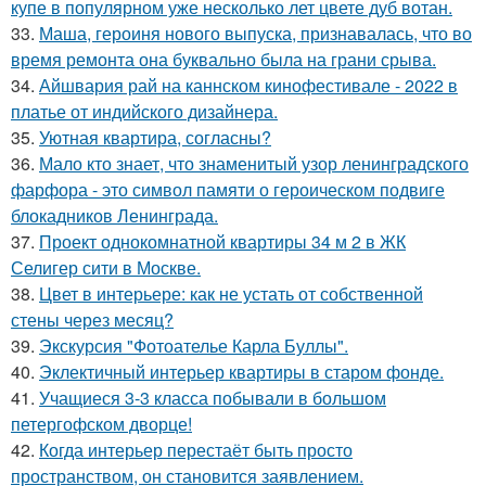
купе в популярном уже несколько лет цвете дуб вотан.
33.
Маша, героиня нового выпуска, признавалась, что во
время ремонта она буквально была на грани срыва.
34.
Айшвария рай на каннском кинофестивале - 2022 в
платье от индийского дизайнера.
35.
Уютная квартира, согласны?
36.
Мало кто знает, что знаменитый узор ленинградского
фарфора - это символ памяти о героическом подвиге
блокадников Ленинграда.
37.
Проект однокомнатной квартиры 34 м 2 в ЖК
Селигер сити в Москве.
38.
Цвет в интерьере: как не устать от собственной
стены через месяц?
39.
Экскурсия "Фотоателье Карла Буллы".
40.
Эклектичный интерьер квартиры в старом фонде.
41.
Учащиеся 3-3 класса побывали в большом
петергофском дворце!
42.
Когда интерьер перестаёт быть просто
пространством, он становится заявлением.