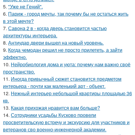
5.
"Уже не Гений".
6.
Париж - город мечты, так почему бы не остаться жить
в этой мечте?
7.
Савона 2 в - когда дверь становится частью
архитектуры интерьера.
8.
Антиудар двери вышел на новый уровень.
9.
Когда чемодан решил не просто прилететь, а зайти
эффектно.
10.
Нейробиология дома и уюта: почему нам важно своё
пространство.
11.
Иногда привычный сюжет становится предметом
интерьера - почти как маленький арт - объект.
12.
Нежный интерьер небольшой квартиры площадью 36
кв.
13.
Какая прихожая нравится вам больше?
14.
Сотрудники усадьбы Кусково провели
просветительскую встречу и экскурсию для участников и
ветеранов сво военно-инженерной академии.