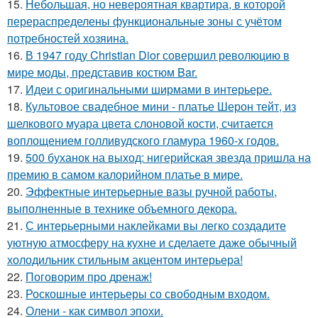
15.
Небольшая, но невероятная квартира, в которой
перераспределены функциональные зоны с учётом
потребностей хозяина.
16.
В 1947 году Christian Dior совершил революцию в
мире моды, представив костюм Bar.
17.
Идеи с оригинальными ширмами в интерьере.
18.
Культовое свадебное мини - платье Шерон тейт, из
шелкового муара цвета слоновой кости, считается
воплощением голливудского гламура 1960-х годов.
19.
500 буханок на выход: нигерийская звезда пришла на
премию в самом калорийном платье в мире.
20.
Эффектные интерьерные вазы ручной работы,
выполненные в технике объемного декора.
21.
С интерьерными наклейками вы легко создадите
уютную атмосферу на кухне и сделаете даже обычный
холодильник стильным акцентом интерьера!
22.
Поговорим про дренаж!
23.
Роскошные интерьеры со свободным входом.
24.
Олени - как символ эпохи.