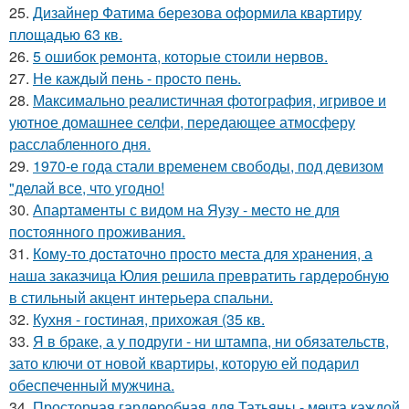
25.
Дизайнер Фатима березова оформила квартиру
площадью 63 кв.
26.
5 ошибок ремонта, которые стоили нервов.
27.
Не каждый пень - просто пень.
28.
Максимально реалистичная фотография, игривое и
уютное домашнее селфи, передающее атмосферу
расслабленного дня.
29.
1970-е года стали временем свободы, под девизом
"делай все, что угодно!
30.
Апартаменты с видом на Яузу - место не для
постоянного проживания.
31.
Кому-то достаточно просто места для хранения, а
наша заказчица Юлия решила превратить гардеробную
в стильный акцент интерьера спальни.
32.
Кухня - гостиная, прихожая (35 кв.
33.
Я в браке, а у подруги - ни штампа, ни обязательств,
зато ключи от новой квартиры, которую ей подарил
обеспеченный мужчина.
34.
Просторная гардеробная для Татьяны - мечта каждой