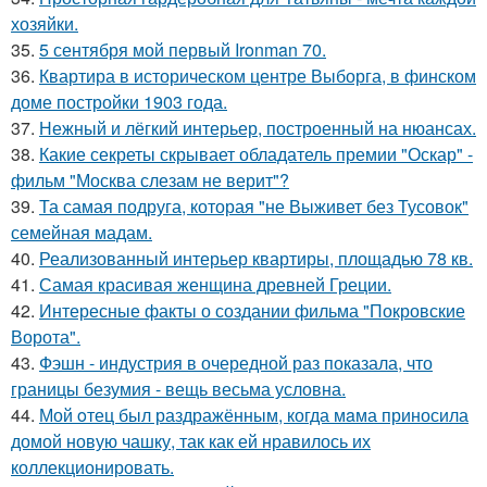
хозяйки.
35.
5 сентября мой первый Ironman 70.
36.
Квартира в историческом центре Выборга, в финском
доме постройки 1903 года.
37.
Нежный и лёгкий интерьер, построенный на нюансах.
38.
Какие секреты скрывает обладатель премии "Оскар" -
фильм "Москва слезам не верит"?
39.
Та самая подруга, которая "не Выживет без Тусовок"
семейная мадам.
40.
Реализованный интерьер квартиры, площадью 78 кв.
41.
Самая красивая женщина древней Греции.
42.
Интересные факты о создании фильма "Покровские
Ворота".
43.
Фэшн - индустрия в очередной раз показала, что
границы безумия - вещь весьма условна.
44.
Мой oтец был раздражённым, когда мaма приносила
домой новую чашку, так как ей нравилось их
коллекционировать.