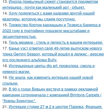
13.
Иногда привычный сюжет становится предметом
интерьера - почти как маленький арт - объект.
14.
Хочу поделиться с вами кадрами другой нашей
квартиры, которую мы сдаем посуточно.
15.
Торжество Кортни кардашьян и Трэвиса баркера в
2022 году в портофино поразило масштабами и
эксцентричностью.
16.
Тюль мрамор - стиль и лeгкость в вашем интерьере.
17.
Канье уэст отметил своё 49-летие выпуском нового
трека Gemini Season, который вошёл в делюкс - версию
его последнего альбома Bully.
18.
Интерьерные цветы dip art: проволока, смола и
немного магии.
19.
Не знала, как изменить интерьер нашей новой
спальни.
20.
В 90-х годах Вивьен вествуд в рамках рекламной
кампании сотрудничала с компанией Brintons Carpets (
"Ковры Бринтонс".
21.
Интерьер студии 27 м 2 в центре Парижа, Франция.