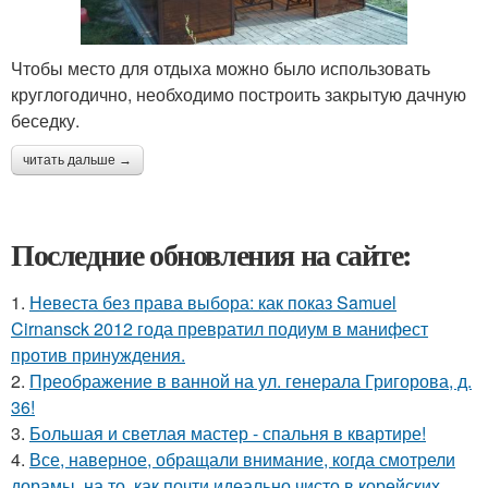
Чтобы место для отдыха можно было использовать
круглогодично, необходимо построить закрытую дачную
беседку.
читать дальше →
Последние обновления на сайте:
1.
Невеста без права выбора: как показ Samuel
Cirnansck 2012 года превратил подиум в манифест
против принуждения.
2.
Преображение в ванной на ул. генерала Григорова, д.
36!
3.
Большая и светлая мастер - спальня в квартире!
4.
Все, наверное, обращали внимание, когда смотрели
дорамы, на то, как почти идеально чисто в корейских