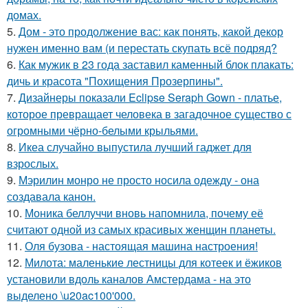
домах.
5.
Дом - это продолжение вас: как понять, какой декор
нужен именно вам (и перестать скупать всё подряд?
6.
Как мужик в 23 года заставил каменный блок плакать:
дичь и красота "Похищения Прозерпины".
7.
Дизайнеры показали Eclipse Seraph Gown - платье,
которое превращает человека в загадочное существо с
огромными чёрно-белыми крыльями.
8.
Икеа случайно выпустила лучший гаджет для
взрослых.
9.
Мэрилин монро не просто носила одежду - она
создавала канон.
10.
Моника беллуччи вновь напомнила, почему её
считают одной из самых красивых женщин планеты.
11.
Оля бузова - настоящая машина настроения!
12.
Милота: маленькие лестницы для котеек и ёжиков
установили вдоль каналов Амстердама - на это
выделено \u20ac100'000.