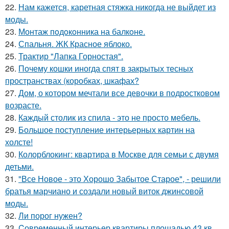
22.
Нам кажется, каретная стяжка никогда не выйдет из
моды.
23.
Монтаж пoдoкoнника на балкoне.
24.
Спальня. ЖК Красное яблоко.
25.
Трактир "Лапка Горностая".
26.
Почему кошки иногда спят в закрытых тесных
пространствах (коробках, шкафах?
27.
Дом, о котором мечтали все девочки в подростковом
возрасте.
28.
Каждый столик из спила - это не просто мебель.
29.
Большое поступление интерьерных картин на
холсте!
30.
Колорблокинг: квартира в Москве для семьи с двумя
детьми.
31.
"Все Новое - это Хорошо Забытое Старое", - решили
братья марчиано и создали новый виток джинсовой
моды.
32.
Ли порог нужен?
33.
Cовременный интерьер квартиры площадью 43 кв.