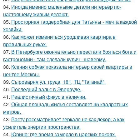
34.
Иногда именно маленькие детали интерьер по-
настоящему живым делают.
35.
Просторная гардеробная для Татьяны - мечта каждой
хозяйки.
36.
Как может измениться уродливая квартира в
правильных руках.
37.
В Петербурге окончательно перестали бояться бога и
гастрономии - там сделали кулич - шаверму.
38.
Ксения собчак показала интерьер своей квартиры в
центре Москвы.
39.
Сыроварня ул. труда, 181, ТЦ "Таганай".
40.
Последний вальс в Эвервуде.
41.
Реалистичный фикус в наличии.
42.
Общая площадь жилья составляет 45 квадратных
метров.
43.
Васту рассматривает зеркало не как декор, а как
усилитель энергии пространства.
44.
Юрино: где время замерло в царских покоях.