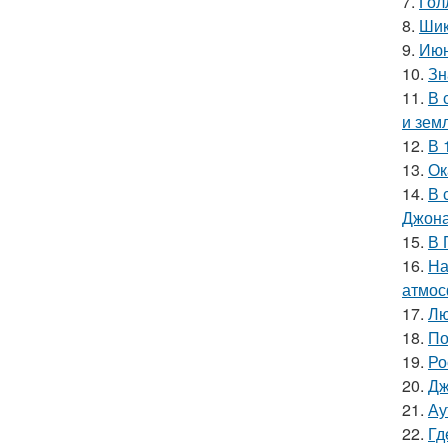
7.
Гол
8.
Шик
9.
Июн
10.
Зн
11.
В 
и зем
12.
В 
13.
Ок
14.
В 
Джона
15.
В 
16.
На
атмос
17.
Лю
18.
По
19.
Ро
20.
Дж
21.
Ау
22.
Гд