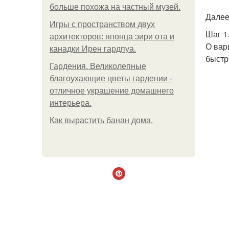
больше похожа на частный музей.
Далее
Игры с пространством двух
Шаг 1
архитекторов: японца эири ота и
О вар
канадки Ирен гардпуа.
быстр
Гардения. Великолепные
благоухающие цветы гардении -
отличное украшение домашнего
интерьера.
Как вырастить банан дома.