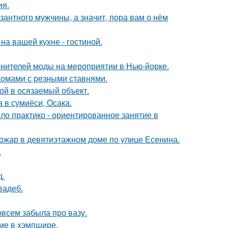
ия.
озантного мужчины, а значит, пора вам о нём
на вашей кухне - гостиной.
енителей моды на мероприятии в Нью-йорке.
домами с резными ставнями.
бой в осязаемый объект.
 в сумиёси, Осака.
ло практико - ориентированное занятие в
пожар в девятиэтажном доме по улице Есенина.
.
д.
вадеб.
совсем забыла про вазу.
оме в хэмпшире.