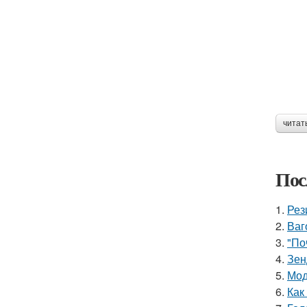
читат
Пос
1.
Рез
2.
Ваг
3.
"По
4.
Зен
5.
Мод
6.
Как