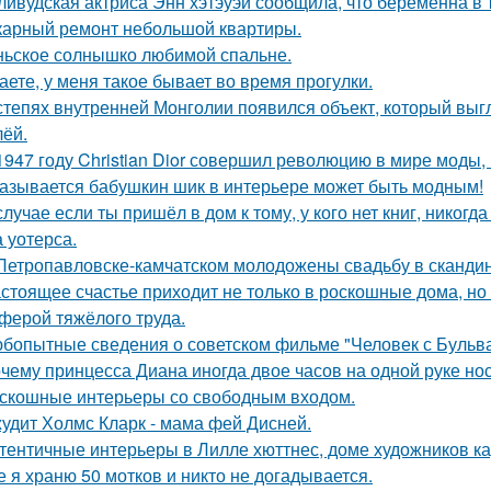
ливудская актриса Энн хэтэуэй сообщила, что беременна в т
арный ремонт небольшой квартиры.
ьское солнышко любимой спальне.
аете, у меня такое бывает во время прогулки.
степях внутренней Монголии появился объект, который выгл
лёй.
1947 году Christian Dior совершил революцию в мире моды,
азывается бабушкин шик в интерьере может быть модным!
случае если ты пришёл в дом к тому, у кого нет книг, никогд
 уотерса.
Петропавловске-камчатском молодожены свадьбу в скандин
стоящее счастье приходит не только в роскошные дома, но
ферой тяжёлого труда.
бопытные сведения о советском фильме "Человек с Бульва
чему принцесса Диана иногда двое часов на одной руке но
скошные интерьеры со свободным входом.
удит Холмс Кларк - мама фей Дисней.
тентичные интерьеры в Лилле хюттнес, доме художников кар
е я храню 50 мотков и никто не догадывается.