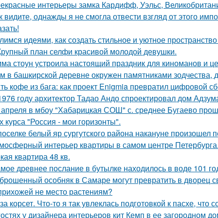
екрасные интерьеры замка Кардифф, Уэльс, Великобритан
к видите, однажды я не смогла отвести взгляд от этого имп
азать!
лимся идеями, как создать стильное и уютное пространство 
Крупный план селфи красивой молодой девушки.
ма стоун устроила настоящий праздник для киноманов и ц
м в башкирской деревне окружен памятниками зодчества, 
ть кофе из бага: как проект Enigmia превратил цифровой с
1976 году архитектор Тадао Андо спроектировал дом Адзума
 апреля в мбоу "Хабарицкая СОШ" с. среднее Бугаево прош
х курса "Россия - мои горизонты".
поселке белый яр сургутского района накануне произошел 
мосферный интерьер квартиры в самом центре Петербурга
кая квартира 48 кв.
мое древнее послание в бутылке находилось в воде 101 го
брошенный особняк в Самаре могут превратить в дворец с
прихожей не место растениям?
за корсет. Что-то я так увлеклась подготовкой к пасхе, что 
гостях у дизайнера интерьеров кит Кемп в ее загородном д