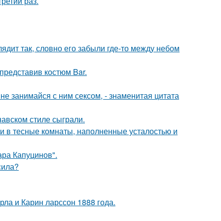
ретий раз.
ядит так, словно его забыли где-то между небом
 представив костюм Bar.
а не занимайся с ним сексом, - знаменитая цитата
авском стиле сыграли.
 и в тесные комнаты, наполненные усталостью и
ра Капуцинов".
сила?
ла и Карин ларссон 1888 года.