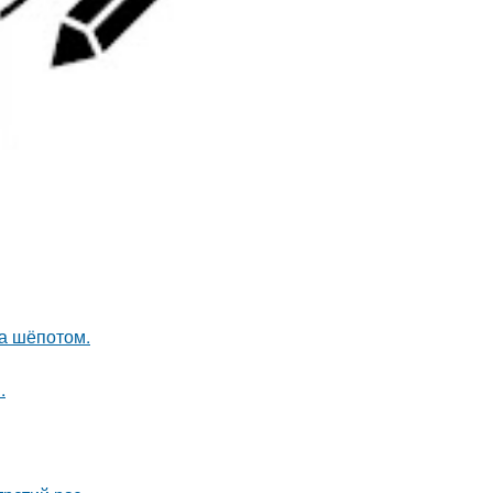
ла шёпотом.
.