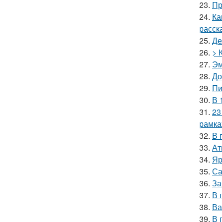
23.
Пр
24.
Ка
расск
25.
Де
26.
> 
27.
Эм
28.
До
29.
Пи
30.
В 
31.
23
рамка
32.
В 
33.
Ат
34.
Яр
35.
Са
36.
За
37.
В 
38.
Ва
39.
В 