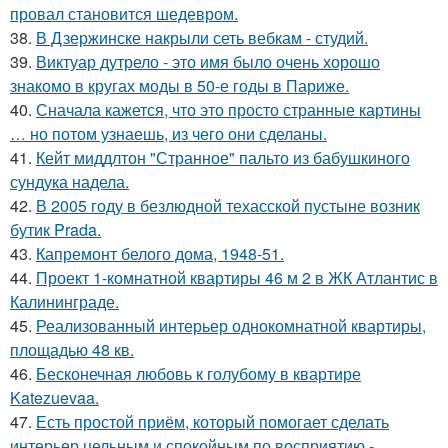
провал становится шедевром.
38.
В Дзержинске накрыли сеть вебкам - студий.
39.
Виктуар дутрело - это имя было очень хорошо
знакомо в кругах моды в 50-е годы в Париже.
40.
Сначала кажется, что это просто странные картины
… но потом узнаешь, из чего они сделаны.
41.
Кейт миддлтон "Странное" пальто из бабушкиного
сундука надела.
42.
В 2005 году в безлюдной техасской пустыне возник
бутик Prada.
43.
Капремонт белого дома, 1948-51.
44.
Проект 1-комнатной квартиры 46 м 2 в ЖК Атлантис в
Калининграде.
45.
Реализованный интерьер однокомнатной квартиры,
площадью 48 кв.
46.
Бесконечная любовь к голубому в квартире
Katezuevaa.
47.
Есть простой приём, который помогает сделать
интерьер цельным и спокойным по восприятию -