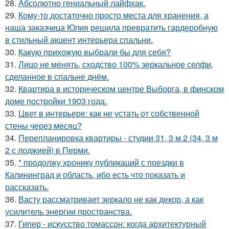
28.
Абсолютно гениальный лайфхак.
29.
Кому-то достаточно просто места для хранения, а
наша заказчица Юлия решила превратить гардеробную
в стильный акцент интерьера спальни.
30.
Какую прихожую выбрали бы для себя?
31.
Лицо не менять, сходство 100% зеркальное селфи,
сделанное в спальне днём.
32.
Квартира в историческом центре Выборга, в финском
доме постройки 1903 года.
33.
Цвет в интерьере: как не устать от собственной
стены через месяц?
34.
Перепланировка квартиры - студии 31, 3 м 2 (34, 3 м
2 с лоджией) в Перми.
35.
* продолжу хронику публикаций с поездки в
Калининград и область, ибо есть что показать и
рассказать.
36.
Васту рассматривает зеркало не как декор, а как
усилитель энергии пространства.
37.
Гипер - искусство томассон: когда архитектурный