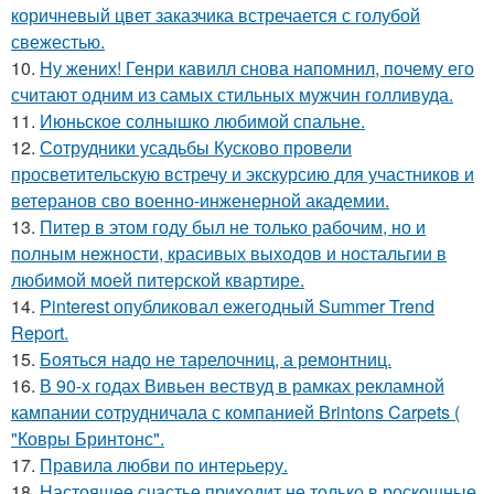
коричневый цвет заказчика встречается с голубой
свежестью.
10.
Ну жених! Генри кавилл снова напомнил, почему его
считают одним из самых стильных мужчин голливуда.
11.
Июньское солнышко любимой спальне.
12.
Сотрудники усадьбы Кусково провели
просветительскую встречу и экскурсию для участников и
ветеранов сво военно-инженерной академии.
13.
Питер в этом году был не только рабочим, но и
полным нежности, красивых выходов и ностальгии в
любимой моей питерской квартире.
14.
Pinterest опубликовал ежегодный Summer Trend
Report.
15.
Бояться надо не тарелочниц, а ремонтниц.
16.
В 90-х годах Вивьен вествуд в рамках рекламной
кампании сотрудничала с компанией Brintons Carpets (
"Ковры Бринтонс".
17.
Правила любви по интеpьеpу.
18.
Настоящее счастье приходит не только в роскошные