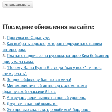
читать дальше →
Последние обновления на сайте:
1.
Прогулки по Сарапулу.
2.
Как выбрать зеркало, которое подружится с вашим
интерьером.
3.
Платье с надписью на русском, которое Ким бейсингер
придумала сама.
4.
"Почему Ваша Кухня Выглядит"как у всех" - и что с
этим делать".
5.
Зендея эйфелеву башню затмила!
6.
Минималистичный интерьер с элементами
французской классики 54 кв.
7.
Антиудар двери вышел на новый уровень.
8.
Джунгли в ванной комнате.
9.
Это превью спальни, где любимый бордово -