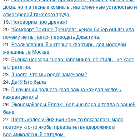
дома, но и в тесные комнаты, наполненные усталостью и
атмосферой тяжёлого труда.
19.
Поговорим про дренаж!
20.
"Комфорт Важнее Трендов": хейли бибер объяснила,
почему не пытается переодеть Джастина.
21.
Реализованный интерьер квартиры для молодой
женщины, в Москве.
22.
Бьянка цензори снова напомнила: её стиль - не хаос,
а стратегия.
23.
Знаете, что мы редко замечаем?
24.
Да! Я!это была
25.
В изучении родного края важна каждая мелочь,
каждая деталь!
26.
Экономайзеры Ermak - больше пара и тепла в вашей
бане!
27.
Шесть колёс у G63 6x6 кому-то показалось мало,
поэтому кто-то якобы превратил внедорожник в
восьмиколёсный автодом.