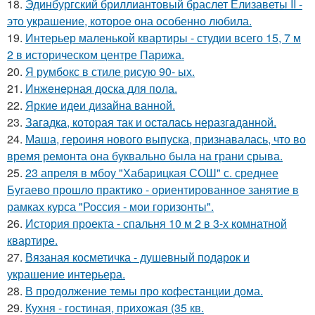
18.
Эдинбургский бриллиантовый браслет Елизаветы II -
это украшение, которое она особенно любила.
19.
Интерьер маленькой квартиры - студии всего 15, 7 м
2 в историческом центре Парижа.
20.
Я румбокс в стиле рисую 90- ых.
21.
Инжeнepная доска для пола.
22.
Яркие идеи дизайна ванной.
23.
Загадка, которая так и осталась неразгаданной.
24.
Маша, героиня нового выпуска, признавалась, что во
время ремонта она буквально была на грани срыва.
25.
23 апреля в мбоу "Хабарицкая СОШ" с. среднее
Бугаево прошло практико - ориентированное занятие в
рамках курса "Россия - мои горизонты".
26.
История проекта - спальня 10 м 2 в 3-х комнатной
квартире.
27.
Вязаная косметичка - душевный подарок и
украшение интерьера.
28.
В продолжение темы про кофестанции дома.
29.
Кухня - гостиная, прихожая (35 кв.