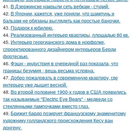
41.
В Дзержинске накрыли сеть вебкам - студий.
42.
В Японии, кажется, уже поняли, что шампунь и
бальзам не обязаны выглядеть как простые баночки.
43.
Подарок к юбилею.
44.
Реализованный интерьер квартиры, площадью 80 кв.
45.
Интерьер георгианского дома в норфолке,
спроектированного дизайнером интерьеров Берди
фортескью.
46.
Фэшн - индустрия в очередной раз показала, что
границы безумия - вещь весьма условна.
47.
Добро пожаловать в современную квартиру, где
интерьер уже дышит весной.
48.
Во второй половине 1900-х годов в США появились
так называемые "Electric Eye Bears" - медведи со
стеклянными лампочками вместо глаз.
49.
Брижит бардо позирует французскому знаменитому
художнику голландского происхождения Кесу ван
донгену.