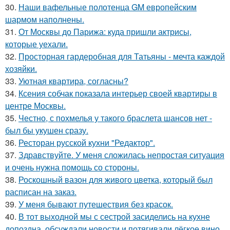
30.
Наши вафельные полотенца GM европейским
шармом наполнены.
31.
От Москвы до Парижа: куда пришли актрисы,
которые уехали.
32.
Просторная гардеробная для Татьяны - мечта каждой
хозяйки.
33.
Уютная квартира, согласны?
34.
Ксения собчак показала интерьер своей квартиры в
центре Москвы.
35.
Честно, с похмелья у такого браслета шансов нет -
был бы укушен сразу.
36.
Ресторан русской кухни "Редактор".
37.
Здравствуйте. У меня сложилась непростая ситуация
и очень нужна помощь со стороны.
38.
Роскошный вазон для живого цветка, который был
расписан на заказ.
39.
У меня бывают путешествия без красок.
40.
В тот выходной мы с сестрой засиделись на кухне
допоздна, обсуждали новости и потягивали лёгкое вино.