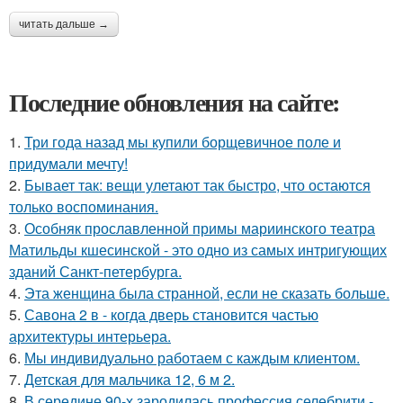
читать дальше →
Последние обновления на сайте:
1.
Три года назад мы купили борщевичное поле и
придумали мечту!
2.
Бывает так: вещи улетают так быстро, что остаются
только воспоминания.
3.
Особняк прославленной примы мариинского театра
Матильды кшесинской - это одно из самых интригующих
зданий Санкт-петербурга.
4.
Эта женщина была странной, если не сказать больше.
5.
Савона 2 в - когда дверь становится частью
архитектуры интерьера.
6.
Мы индивидуально работаем с каждым клиентом.
7.
Детская для мальчика 12, 6 м 2.
8.
В середине 90-х зародилась профессия селебрити -