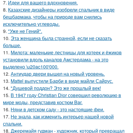
7.
Идеи для вашего вдохновения.
8.
Казахские дизайнеры изобрели спальник в виде
бешбармака, чтобы на природе вам снились
исключительно углеводы.
9.
"Уже не Гений".
10.
Эта женщина была странной, если не сказать
больше.
11.
Милота: маленькие лестницы для котеек и ёжиков
установили вдоль каналов Амстердама - на это
выделено \u20ac100'000.
12.
Антиудар двери вышел на новый уровень.
13.
Mattel выпустили Барби в виде майли Сайрус.
14.
"Душевой поддон? Это же прошлый век!
15.
В 1947 году Christian Dior совершил революцию в
мире моды, представив костюм Bar.
16.
Няни в детском саду - это настоящие феи.
17.
Не знала, как изменить интерьер нашей новой
спальни.
18.
Джеремайя гудман - художник, который превращал