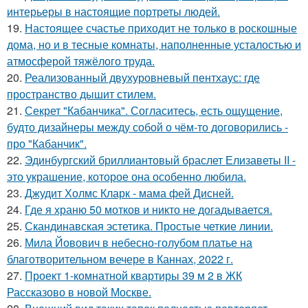
интерьеры в настоящие портреты людей.
19.
Настоящее счастье приходит не только в роскошные
дома, но и в тесные комнаты, наполненные усталостью и
атмосферой тяжёлого труда.
20.
Реализованный двухуровневый пентхаус: где
пространство дышит стилем.
21.
Секрет "Кабанчика". Согласитесь, есть ощущение,
будто дизайнеры между собой о чём-то договорились -
про "Кабанчик".
22.
Эдинбургский бриллиантовый браслет Елизаветы II -
это украшение, которое она особенно любила.
23.
Джудит Холмс Кларк - мама фей Дисней.
24.
Где я храню 50 мотков и никто не догадывается.
25.
Скандинавская эстетика. Простые четкие линии.
26.
Мила Йовович в небесно-голубом платье на
благотворительном вечере в Каннах, 2022 г.
27.
Проект 1-комнатной квартиры 39 м 2 в ЖК
Рассказово в новой Москве.