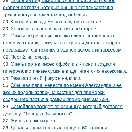
28.
Внешний вид таких тапок полностью повторяет
скопления грязи, которые обычно скапливаются в
труднодоступных местах под мебелью.
29.
Как порядок в доме на вашу жизнь влияет.
30.
Хорошо сделанная классика не стареет.
31.
Стильное решение: кнопка слива, встроенная в
стеновую плитку - аккуратно скрытая деталь, которая
превращает сантехнику в единое целое с интерьером.
32.
Пост 2. интерьер.
33.
Стиль против инсектофобии: в Японии создали
гиперреалистичные сумки в виде гигантских насекомых.
34.
Реалистичный фикус в наличии.
35.
Обычная пара: невеста по имени Александра и её
жених подали заявку на кастинг для примерки
свадебного платья в рамках промо фильма A24.
36.
Самойлова тоскует по особняку, который достался
джигану: "Теперь я Бездомная".
37.
Жизнь в ярком цвете.
38.
Дональд трамп показал концепт 50-этажной