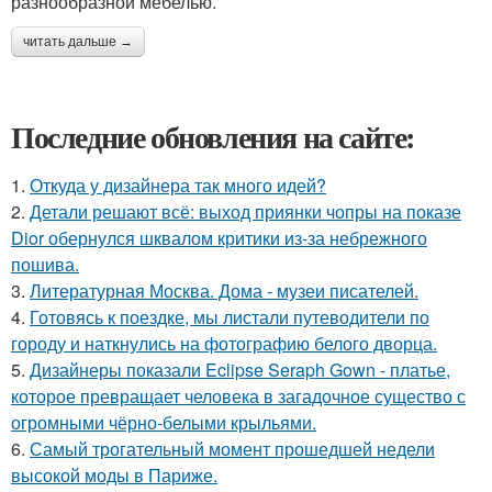
разнообразной мебелью.
читать дальше →
Последние обновления на сайте:
1.
Откуда у дизайнера так много идей?
2.
Детали решают всё: выход приянки чопры на показе
Dior обернулся шквалом критики из-за небрежного
пошива.
3.
Литературная Москва. Дома - музеи писателей.
4.
Готовясь к поездке, мы листали путеводители по
городу и наткнулись на фотографию белого дворца.
5.
Дизайнеры показали Eclipse Seraph Gown - платье,
которое превращает человека в загадочное существо с
огромными чёрно-белыми крыльями.
6.
Самый трогательный момент прошедшей недели
высокой моды в Париже.