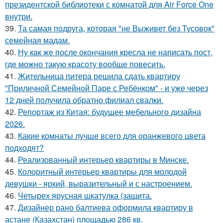
президентской библиотеки с комнатой для Air Force One
внутри.
39.
Та самая подруга, которая "не Выживет без Тусовок"
семейная мадам.
40.
Ну как же после окончания кресла не написать пост,
где можно такую красоту вообще повесить.
41.
Жительница питера решила сдать квартиру
"Приличной Семейной Паре с Ребёнком" - и уже через
12 дней получила обратно филиал свалки.
42.
Репортаж из Китая: будущее мебельного дизайна
2026.
43.
Какие комнаты лучше всего для оранжевого цвета
подходят?
44.
Реализованный интерьер квартиры в Минске.
45.
Колоритный интерьер квартиры для молодой
девушки - яркий, выразительный и с настроением.
46.
Четырех ярусная шкатулка (защита.
47.
Дизайнер рано балтиева оформила квартиру в
астане (Казахстан) площадью 286 кв.