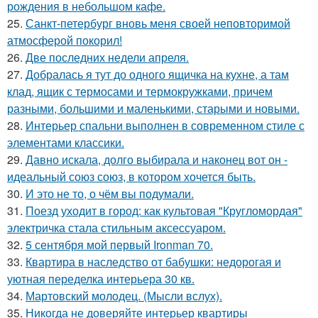
рождения в небольшом кафе.
25.
Санкт-петербург вновь меня своей неповторимой
атмосферой покорил!
26.
Две последних недели апреля.
27.
Добралась я тут до одного ящичка на кухне, а там
клад, ящик с термосами и термокружками, причем
разными, большими и маленькими, старыми и новыми.
28.
Интерьер спальни выполнен в современном стиле с
элементами классики.
29.
Давно искала, долго выбирала и наконец вот он -
идеальный союз союз, в котором хочется быть.
30.
И это не то, о чём вы подумали.
31.
Поезд уходит в город: как культовая "Кругломордая"
электричка стала стильным аксессуаром.
32.
5 сентября мой первый Ironman 70.
33.
Квартира в наследство от бабушки: недорогая и
уютная переделка интерьера 30 кв.
34.
Мартовский молодец. (Мысли вслух).
35.
Никогда не доверяйте интерьер квартиры