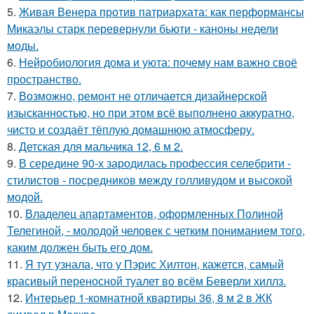
5.
Живая Венера против патриархата: как перформансы
Микаэлы старк перевернули бьюти - каноны недели
моды.
6.
Нейробиология дома и уюта: почему нам важно своё
пространство.
7.
Возможно, ремонт не отличается дизайнерской
изысканностью, но при этом всё выполнено аккуратно,
чисто и создаёт тёплую домашнюю атмосферу.
8.
Детская для мальчика 12, 6 м 2.
9.
В середине 90-х зародилась профессия селебрити -
стилистов - посредников между голливудом и высокой
модой.
10.
Владелец апартаментов, оформленных Полиной
Телегиной, - молодой человек с четким пониманием того,
каким должен быть его дом.
11.
Я тут узнала, что у Пэрис Хилтон, кажется, самый
красивый переносной туалет во всём Беверли хиллз.
12.
Интерьер 1-комнатной квартиры 36, 8 м 2 в ЖК