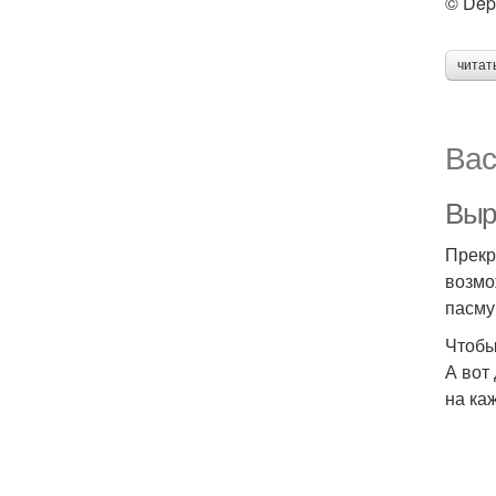
© Dep
читат
Вас
Выр
Прекр
возмо
пасму
Чтобы
А вот
на ка