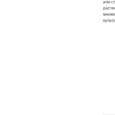
или с
расте
множе
культу