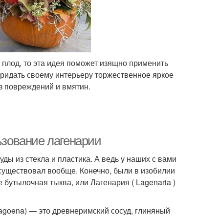
плод, то эта идея поможет изящно применить
и придать своему интерьеру торжественное яркое
з повреждений и вмятин.
ьзование лагенарии
ы из стекла и пластика. А ведь у наших с вами
 существовал вообще. Конечно, были в изобилии
 бутылочная тыква, или Лагенария ( Lagenaria )
agoena) — это древнеримский сосуд, глиняный