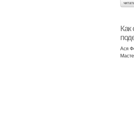
читат
Как 
под
Ася Ф
Масте