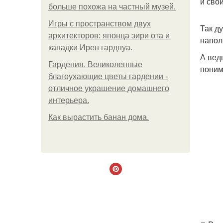
и сво
больше похожа на частный музей.
Игры с пространством двух
Так д
архитекторов: японца эири ота и
напол
канадки Ирен гардпуа.
А вед
Гардения. Великолепные
поним
благоухающие цветы гардении -
отличное украшение домашнего
интерьера.
Как вырастить банан дома.