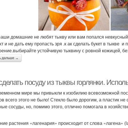
ваши домашние не любят тыкву или вам попался невкусный 
кт и не дать ему пропасть зря .к ак сделать букет в тыкве 
оение.выбирайте устойчивую тыквину с ровной кожицей, бе
ь дальше →
сделать посуду из тыквы горлянки. Испол
ременном мире мы привыкли к изобилию всевозможной посуд
ов всего этого не было! Стекло было дорогим, а пластик не
ные сосуды, но, помимо этого, отлично помогала в хозяйстве
ние растения «лагенария» происходит от слова «лагена» (l