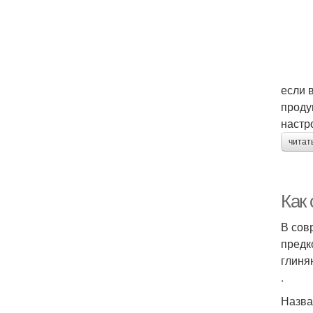
если 
проду
настр
читат
Как 
В сов
предк
глиня
.
Назва