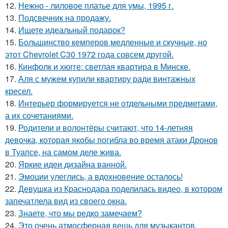
12.
Нежно - лиловое платье для умы, 1995 г.
13.
Подсвечник на продажу.
14.
Ищете идеальный подарок?
15.
Большинство кемперов медленные и скучные, но
этот Chevrolet C30 1972 года совсем другой.
16.
Кинфолк и хюгге: светлая квартира в Минске.
17.
Аля с мужем купили квартиру ради винтажных
кресел.
18.
Интерьер формируется не отдельными предметами,
а их сочетаниями.
19.
Родители и волонтёры считают, что 14-летняя
девочка, которая якобы погибла во время атаки Дронов
в Туапсе, на самом деле жива.
20.
Яркие идеи дизайна ванной.
21.
Эмоции улеглись, а вдохновение осталось!
22.
Девушка из Краснодара поделилась видео, в котором
запечатлела вид из своего окна.
23.
Знаете, что мы редко замечаем?
24.
Это очень атмосферная вещь для музыкантов,