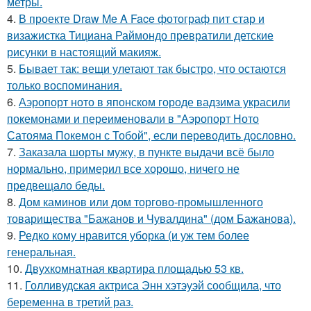
метры.
4.
В проекте Draw Me A Face фотограф пит стар и
визажистка Тициана Раймондо превратили детские
рисунки в настоящий макияж.
5.
Бывает так: вещи улетают так быстро, что остаются
только воспоминания.
6.
Аэропорт ното в японском городе вадзима украсили
покемонами и переименовали в "Аэропорт Ното
Сатояма Покемон с Тобой", если переводить дословно.
7.
Заказала шорты мужу, в пункте выдачи всё было
нормально, примерил все хорошо, ничего не
предвещало беды.
8.
Дом каминов или дом торгово-промышленного
товарищества "Бажанов и Чувалдина" (дом Бажанова).
9.
Редко кому нравится уборка (и уж тем более
генеральная.
10.
Двухкомнатная квартира площадью 53 кв.
11.
Голливудская актриса Энн хэтэуэй сообщила, что
беременна в третий раз.