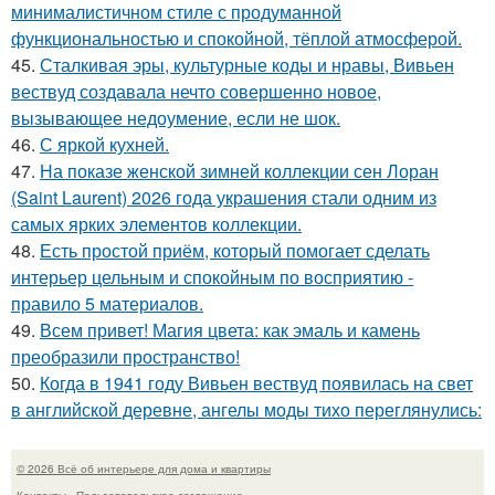
минималистичном стиле с продуманной
функциональностью и спокойной, тёплой атмосферой.
45.
Сталкивая эры, культурные коды и нравы, Вивьен
вествуд создавала нечто совершенно новое,
вызывающее недоумение, если не шок.
46.
С яркой кухней.
47.
На показе женской зимней коллекции сен Лоран
(Saint Laurent) 2026 года украшения стали одним из
самых ярких элементов коллекции.
48.
Есть простой приём, который помогает сделать
интерьер цельным и спокойным по восприятию -
правило 5 материалов.
49.
Всем привет! Магия цвета: как эмаль и камень
преобразили пространство!
50.
Когда в 1941 году Вивьен вествуд появилась на свет
в английской деревне, ангелы моды тихо переглянулись:
© 2026 Всё об интерьере для дома и квартиры
Контакты
Пользовательское соглашение