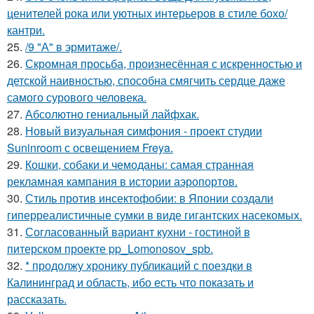
ценителей рока или уютных интерьеров в стиле бохо/
кантри.
25.
/9 "А" в эрмитаже/.
26.
Скромная просьба, произнесённая с искренностью и
детской наивностью, способна смягчить сердце даже
самого сурового человека.
27.
Абсолютно гениальный лайфхак.
28.
Новый визуальная симфония - проект студии
Suninroom с освещением Freya.
29.
Кошки, собаки и чемоданы: самая странная
рекламная кампания в истории аэропортов.
30.
Стиль против инсектофобии: в Японии создали
гиперреалистичные сумки в виде гигантских насекомых.
31.
Согласованный вариант кухни - гостиной в
питерском проекте pp_Lomonosov_spb.
32.
* продолжу хронику публикаций с поездки в
Калининград и область, ибо есть что показать и
рассказать.