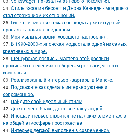
33.
Volkswagen показал Atlas нового поколения.
34.
Стиль Кэролин бессетт и Джона Кеннеди - младшего
стал отражением их отношений.
35.
Гипер - искусство томассон: когда архитектурный
провал становится шедевром.
36.
Моя мыльная армия хорошего настроения.
37.
В 1990-2000-х японская мода стала одной из самых
креативных в мире.
38.
Шенкурская роспись. Мастера этой росписи
проживали в селениях по берегам рек ваги, устьи и
кокшеньги.
39.
Реализованный интерьер квартиры в Минске.
40.
Подскажите как сделать интерьер уютнее и
современнее.
41.
Найдите свой идеальный стиль!
42.
Десять лет в браке, дети, всё как у людей.
43.
Иногда интерьер строится не на ярких элементах, а
на общей атмосфере пространства.
44.
Интерьер детской выполнен в современном