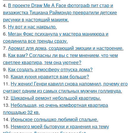
4.
В проекте Draw Me A Face фотограф пит стар и
визажистка Тициана Раймондо превратили детские
рисунки в настоящий макияж.
5.
Ну вот и нас накрыло.
6.
Меган Фокс психанула у мастера маникюра и
соединила все тренды сразу.
7.
Аромат для дома, создающий эмоции и настроение.
8.
Как вам? Согласны ли вы с тем мнением, что чем
светлее квартира, тем она уютнее?
9.
Как создать атмосферу отпуска дома?
10.
Какая кухня нравится вам больше?
11.
Ну жених! Генри кавилл снова напомнил, почему его
считают одним из самых стильных мужчин голливуда.
12.
Шикарный ремонт небольшой квартиры.
13.
Небольшая, но очень комфортная квартира
площадью 32 кв.
14.
Июньское солнышко любимой спальне.
15.
Немного моей бытовухи и хранения на тему