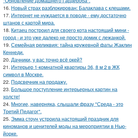
"Обновление Домашнего Гардероба".
16.
Новый страх разблокирован: Балаклава с клещами.
17.
Интернет не нуждается в поводе - ему достаточно
штанов с картой мира.
18.
Китаец построил для своего кота настоящий мини -
город - и это уже далеко не просто домик с лежанкой.
19.
Семейная реликвия: тайна кружевной фаты Жаклин
Кеннеди.
20.
Дачники, у вас точно всё окей?
21.
Интерьер 1-комнатной квартиры 36, 8 м 2 в ЖК
символ в Москве.
22.
Подсвечник на продажу.
23.
Большое поступление интерьерных картин на
холсте!
24.
Многие, наверняка, слышали фразу "Среда - это
Третий Педагог".
25.
Эмма стоун устроила настоящий праздник для
киноманов и ценителей моды на мероприятии в Нью-
йорке.