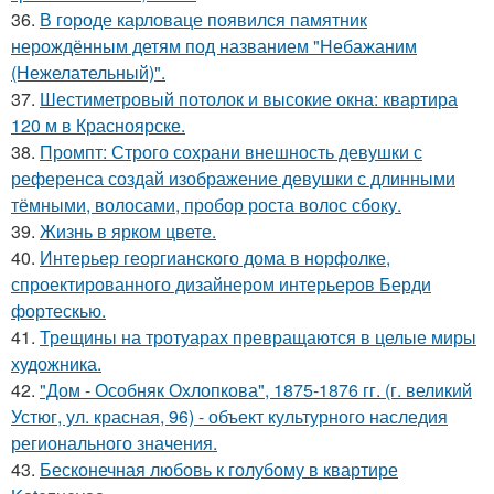
36.
В городе карловаце появился памятник
нерождённым детям под названием "Небажаним
(Нежелательный)".
37.
Шестиметровый потолок и высокие окна: квартира
120 м в Красноярске.
38.
Промпт: Строго сохрани внешность девушки с
референса создай изображение девушки с длинными
тёмными, волосами, пробор роста волос сбоку.
39.
Жизнь в ярком цвете.
40.
Интерьер георгианского дома в норфолке,
спроектированного дизайнером интерьеров Берди
фортескью.
41.
Трещины на тротуарах превращаются в целые миры
художника.
42.
"Дом - Особняк Охлопкова", 1875-1876 гг. (г. великий
Устюг, ул. красная, 96) - объект культурного наследия
регионального значения.
43.
Бесконечная любовь к голубому в квартире