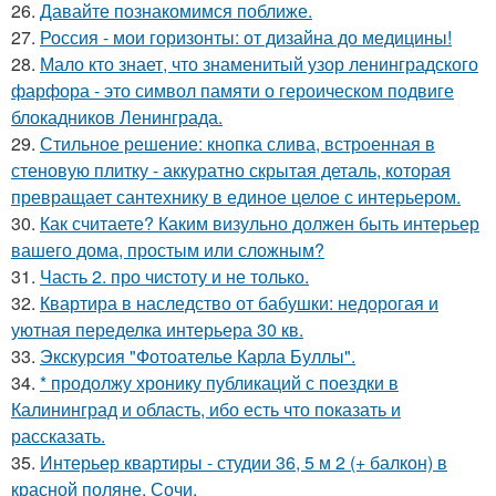
26.
Давайте познакомимся поближе.
27.
Россия - мои горизонты: от дизайна до медицины!
28.
Мало кто знает, что знаменитый узор ленинградского
фарфора - это символ памяти о героическом подвиге
блокадников Ленинграда.
29.
Стильное решение: кнопка слива, встроенная в
стеновую плитку - аккуратно скрытая деталь, которая
превращает сантехнику в единое целое с интерьером.
30.
Как считаете? Каким визульно должен быть интерьер
вашего дома, простым или сложным?
31.
Часть 2. про чистоту и не только.
32.
Квартира в наследство от бабушки: недорогая и
уютная переделка интерьера 30 кв.
33.
Экскурсия "Фотоателье Карла Буллы".
34.
* продолжу хронику публикаций с поездки в
Калининград и область, ибо есть что показать и
рассказать.
35.
Интерьер квартиры - студии 36, 5 м 2 (+ балкон) в
красной поляне, Сочи.