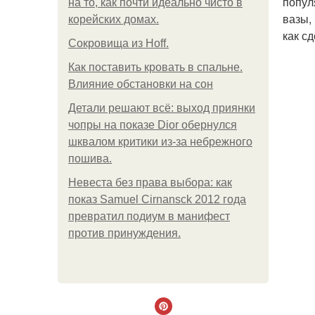
попул
на то, как почти идеально чисто в
вазы,
корейских домах.
как с
Сокровища из Hoff.
Как поставить кровать в спальне.
Влияние обстановки на сон
Детали решают всё: выход приянки
чопры на показе Dior обернулся
шквалом критики из-за небрежного
пошива.
Невеста без права выбора: как
показ Samuel Cirnansck 2012 года
превратил подиум в манифест
против принуждения.