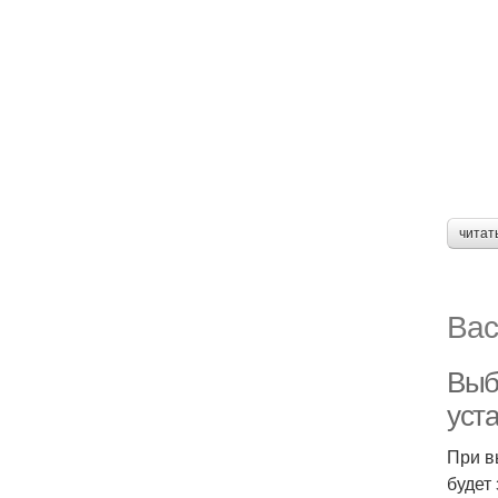
читат
Вас
Выб
уста
При в
будет