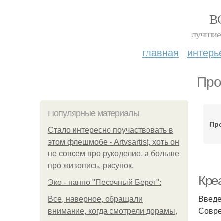
В
лучшие 
главная
интерь
Про
Популярные материалы
Пр
Стало интересно поучаствовать в
этом флешмобе - Artvsartist, хоть он
не совсем про рукоделие, а больше
про живопись, рисунок.
Кре
Эко - панно "Песочный Берег":
Введ
Все, наверное, обращали
Совре
внимание, когда смотрели дорамы,