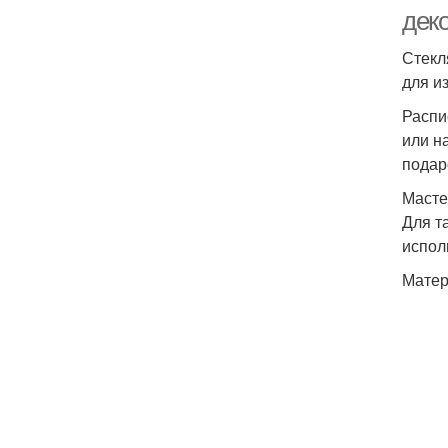
деко
Стекл
для и
Распи
или н
подар
Масте
Для т
испол
Матер