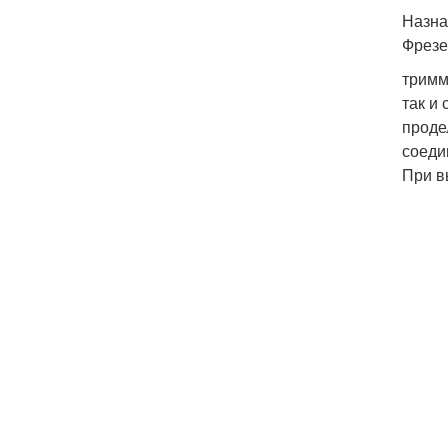
Назна
Фрезе
тримм
так и
проде
соеди
При в