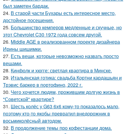
был заметен бардак.
24.
В старой части Бухары есть интересное место,
достойное посещения.
25.
Большинство кемперов медленные и скучные, но
этот Chevrolet C30 1972 года совсем другой.
26.
Middle AGE в реализованном проекте дизайнера
Ирины шишимки.
27.
Есть вещи, которые невозможно назвать просто
вещами.
28.
Кинфолк и хюгге: светлая квартира в Минске.
29.
Итальянская готика: свадьба Кортни кардашьян и
Трэвис баркер в портофино, 2022 г.
30.
Чего хочется людям, прожившим долгую жизнь в
"Советской" квартире?
31.
Шесть колёс у G63 6x6 кому-то показалось мало,
поэтому кто-то якобы превратил внедорожник в
восьмиколёсный автодом.
32.
В продолжение темы про кофестанции дома.