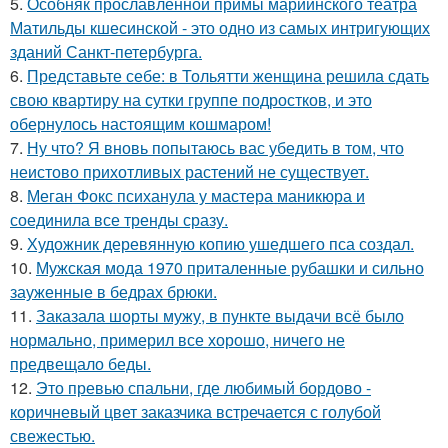
5.
Особняк прославленной примы мариинского театра
Матильды кшесинской - это одно из самых интригующих
зданий Санкт-петербурга.
6.
Представьте себе: в Тольятти женщина решила сдать
свою квартиру на сутки группе подростков, и это
обернулось настоящим кошмаром!
7.
Ну что? Я вновь попытаюсь вас убедить в том, что
неистово прихотливых растений не существует.
8.
Меган Фокс психанула у мастера маникюра и
соединила все тренды сразу.
9.
Художник деревянную копию ушедшего пса создал.
10.
Мужская мода 1970 приталенные рубашки и сильно
зауженные в бедрах брюки.
11.
Заказала шорты мужу, в пункте выдачи всё было
нормально, примерил все хорошо, ничего не
предвещало беды.
12.
Это превью спальни, где любимый бордово -
коричневый цвет заказчика встречается с голубой
свежестью.