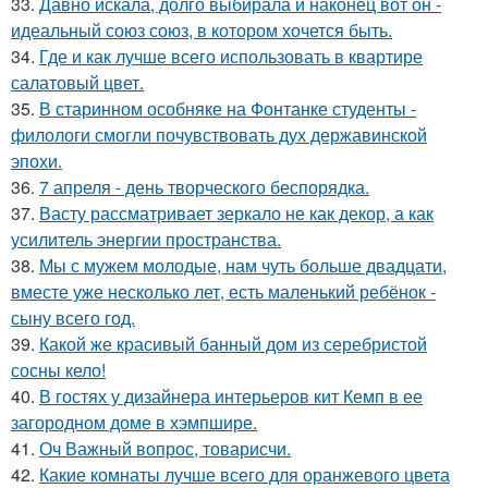
33.
Давно искала, долго выбирала и наконец вот он -
идеальный союз союз, в котором хочется быть.
34.
Где и как лучше всего использовать в квартире
салатовый цвет.
35.
В старинном особняке на Фонтанке студенты -
филологи смогли почувствовать дух державинской
эпохи.
36.
7 апреля - день творческого беспорядка.
37.
Васту рассматривает зеркало не как декор, а как
усилитель энергии пространства.
38.
Мы с мужем молодые, нам чуть больше двадцати,
вместе уже несколько лет, есть маленький ребёнок -
сыну всего год.
39.
Какой же красивый банный дом из серебристой
сосны кело!
40.
В гостях у дизайнера интерьеров кит Кемп в ее
загородном доме в хэмпшире.
41.
Оч Важный вопрос, товарисчи.
42.
Какие комнаты лучше всего для оранжевого цвета