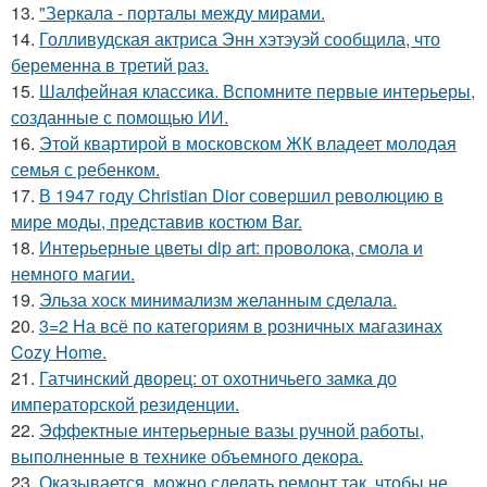
13.
"Зеркала - порталы между мирами.
14.
Голливудская актриса Энн хэтэуэй сообщила, что
беременна в третий раз.
15.
Шалфейная классика. Вспомните первые интерьеры,
созданные с помощью ИИ.
16.
Этой квартирой в московском ЖК владеет молодая
семья с ребенком.
17.
В 1947 году Christian Dior совершил революцию в
мире моды, представив костюм Bar.
18.
Интерьерные цветы dip art: проволока, смола и
немного магии.
19.
Эльза хоск минимализм желанным сделала.
20.
3=2 На всё по категориям в розничных магазинах
Cozy Home.
21.
Гатчинский дворец: от охотничьего замка до
императорской резиденции.
22.
Эффектные интерьерные вазы ручной работы,
выполненные в технике объемного декора.
23.
Оказывается, можно сделать ремонт так, чтобы не