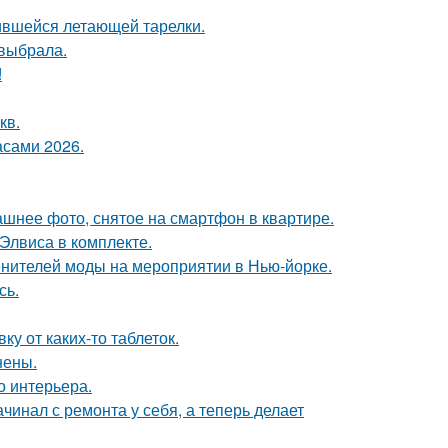
бившейся летающей тарелки.
 выбрала.
!
кв.
асами 2026.
ашнее фото, снятое на смартфон в квартире.
 Элвиса в комплекте.
енителей моды на мероприятии в Нью-йорке.
сь.
у от каких-то таблеток.
нены.
о интерьера.
ачинал с ремонта у себя, а теперь делает