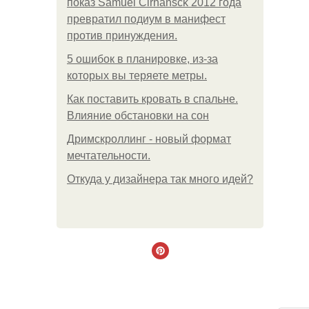
показ Samuel Cirnansck 2012 года
превратил подиум в манифест
против принуждения.
5 ошибок в планировке, из-за
которых вы теряете метры.
Как поставить кровать в спальне.
Влияние обстановки на сон
Дримскроллинг - новый формат
мечтательности.
Откуда у дизайнера так много идей?