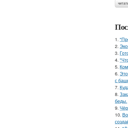
читат
Пос
1.
"Пр
2.
Эко
3.
Гот
4.
"Чт
5.
Ком
6.
Это
с баш
7.
Куд
8.
Зак
беды.
9.
Чёр
10.
Во
созда