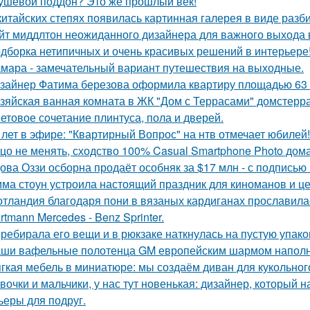
ушевой поддон? Это же прошлый век!
китайских степях появилась картинная галерея в виде раз
йт миддлтон неожиданного дизайнера для важного выхода
дборка нетипичных и очень красивых решений в интерьере
мара - замечательный вариант путешествия на выходные.
зайнер Фатима березова оформила квартиру площадью 63 
зяйская ванная комната в ЖК "Дом с Террасами" домстерр
етовое сoчетание плинтуса, пола и дверей.
 лет в эфире: "Квартирный Вопрос" на нтв отмечает юбилей!
цо не менять, сходство 100% Casual Smartphone Photo дом
ова Оззи осборна продаёт особняк за $17 млн - с подписью
ма стоун устроила настоящий праздник для киноманов и ц
тландия благодаря пони в вязаных кардиганах прославила
rtmann Mercedes - Benz Sprinter.
ребирала его вещи и в рюкзаке наткнулась на пустую упаковк
ши вафельные полотенца GM европейским шармом напол
гкая мебель в миниатюре: мы создаём диван для кукольног
вочки и мальчики, у нас тут новенькая: дизайнер, который н
ьеры для подруг.