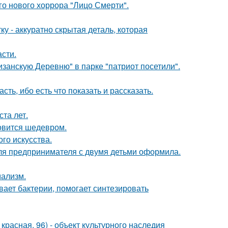
о нового хоррора "Лицо Смерти".
у - аккуратно скрытая деталь, которая
сти.
занскую Деревню" в парке "патриот посетили".
сть, ибо есть что показать и рассказать.
та лет.
новится шедевром.
го искусства.
я предпринимателя с двумя детьми оформила.
мализм.
вает бактерии, помогает синтезировать
. красная, 96) - объект культурного наследия