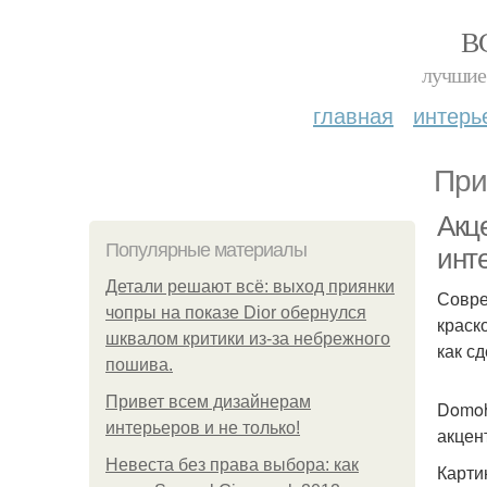
В
лучшие 
главная
интерь
При
Акце
Популярные материалы
инт
Детали решают всё: выход приянки
Совре
чопры на показе Dior обернулся
краск
шквалом критики из-за небрежного
как с
пошива.
Привет всем дизайнерам
Domoh
интерьеров и не только!
акцен
Невеста без права выбора: как
Карти