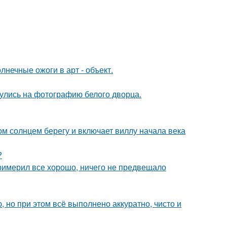
нечные ожоги в арт - объект.
кнулись на фотографию белого дворца.
м солнцем берегу и включает виллу начала века
?
римерил все хорошо, ничего не предвещало
 но при этом всё выполнено аккуратно, чисто и