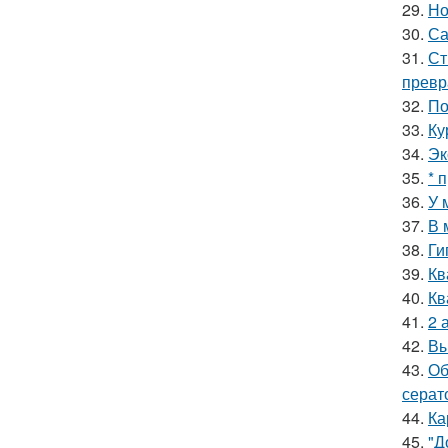
29.
Но
30.
Са
31.
Ст
превр
32.
По
33.
Ку
34.
Эк
35.
* 
36.
У 
37.
В 
38.
Ги
39.
Кв
40.
Кв
41.
2 
42.
Вы
43.
Об
серат
44.
Ка
45.
"Д