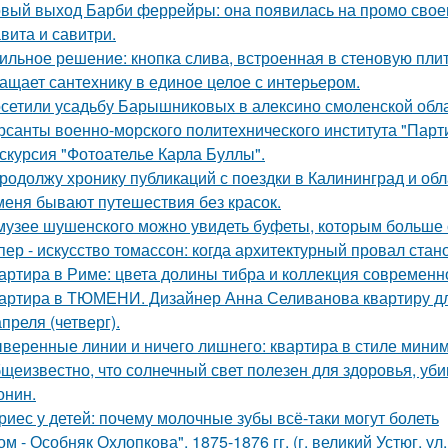
вый выход Барби феррейры: она появилась на промо своег
вита и савитри.
ильное решение: кнопка слива, встроенная в стеновую плитк
ащает сантехнику в единое целое с интерьером.
сетили усадьбу Барышниковых в алексино смоленской обла
рсанты военно-морского политехнического института "Парти
скурсия "Фотоателье Карла Буллы".
продолжу хронику публикаций с поездки в Калининград и обла
меня бывают путешествия без красок.
музее шушенского можно увидеть буфеты, которым больше с
пер - искусство томассон: когда архитектурный провал ста
артира в Риме: цвета долины тибра и коллекция современно
артира в ТЮМЕНИ. Дизайнер Анна Селиванова квартиру дл
апреля (четверг).
веренные линии и ничего лишнего: квартира в стиле мини
щеизвестно, что солнечный свет полезен для здоровья, уби
онин.
риес у детей: почему молочные зубы всё-таки могут болеть
ом - Особняк Охлопкова", 1875-1876 гг. (г. великий Устюг, ул