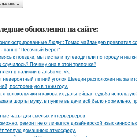
ь дальше →
ледние обновления на сайте:
оиллюстрированные Люди": Томас майландер превратил сол
 - панно "Песочный Берег":
овясь к поездке, мы листали путеводители по городу и нат
о случилось? Почему она в этой тряпочке?
плект в наличии в альбоме: vk.
т невероятный летний уголок Швеции расположен на залито
ней, построенную в 1890 году.
а я колокольчики и какова их дальнейшая судьба использую
азала шорты мужу, в пункте выдачи всё было нормально, п
ные часы для смелых интерьерьеров.
зможно, ремонт не отличается дизайнерской изысканностью,
ёт тёплую домашнюю атмосферу.