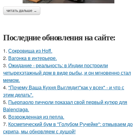
читать дальше →
Последние обновления на сайте:
1.
Сокровища из Hoff.
2.
Вагонка в интерьере.
3.
Ожидание - реальность: в Индии построили
четырехэтажный дом в виде рыбы, и он мгновенно стал
мемом.
4.
"Почему Ваша Кухня Выглядит"как у всех" - и что с
этим делать".
5.
Пьерпаоло пиччоли показал свой первый кутюр для
Balenciaga.
6.
Возрожденная из пепла.
7.
Косметический бум в "Голубом Ручейке": отмываем до
скрипа, мы обновляем с душой!