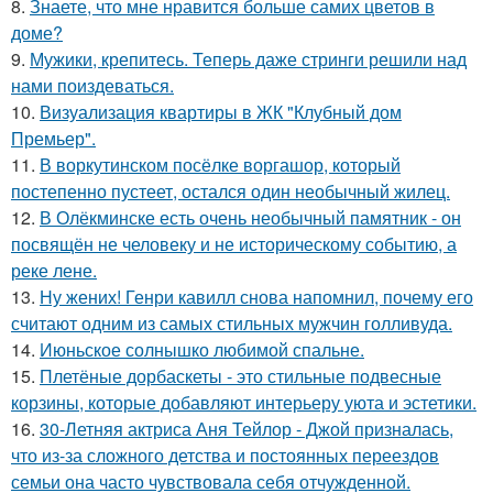
8.
Знаете, что мне нравится больше самих цветов в
доме?
9.
Мужики, крепитесь. Теперь даже стринги решили над
нами поиздеваться.
10.
Визуализация квартиры в ЖК "Клубный дом
Премьер".
11.
В воркутинском посёлке воргашор, который
постепенно пустеет, остался один необычный жилец.
12.
В Олёкминске есть очень необычный памятник - он
посвящён не человеку и не историческому событию, а
реке лене.
13.
Ну жених! Генри кавилл снова напомнил, почему его
считают одним из самых стильных мужчин голливуда.
14.
Июньское солнышко любимой спальне.
15.
Плетёные дорбаскеты - это стильные подвесные
корзины, которые добавляют интерьеру уюта и эстетики.
16.
30-Летняя актриса Аня Тейлор - Джой призналась,
что из-за сложного детства и постоянных переездов
семьи она часто чувствовала себя отчужденной.