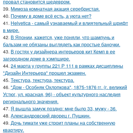
провал становится шедевром.
39.
Мимоза комнатная акация серебристая.
40.
Почему в доме всё есть, а уюта нет?
41.
Helvetica - самый узнаваемый и влиятельный шрифт
в мире.
42.
В Японии, кажется, уже поняли, что шампунь и
бальзам не обязаны выглядеть как простые баночки.
43.
В гостях у дизайнера интерьеров кит Кемп в ее
загородном доме в хэмпшире.
44.
24 марта у группы 221 Р 111 в рамках дисциплины
"Дизайн Интерьера" прошел экзамен.
45.
Текстура, текстура, текстура.
46.
"Дом - Особняк Охлопкова", 1875-1876 гг. (г. великий
Устюг, ул. красная, 96) - объект культурного наследия
регионального значения.
47.
Я вышла замуж поздно: мне было 33, мужу - 36.
48.
Александровский дворец г. Пушкин.
49.
Дочь тимати уже строит планы на собственную
квартиру.