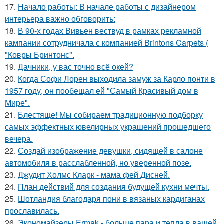
17.
Начало работы: В начале работы с дизайнером
интерьера важно обговорить:
18.
В 90-х годах Вивьен вествуд в рамках рекламной
кампании сотрудничала с компанией Brintons Carpets (
"Ковры Бринтонс".
19.
Дачники, у вас точно всё окей?
20.
Когда Софи Лорен выходила замуж за Карло понти в
1957 году, он пообещал ей "Самый Красивый дом в
Мире".
21.
Блестяще! Мы собираем традиционную подборку
самых эффектных ювелирных украшений прошедшего
вечера.
22.
Создай изображение девушки, сидящей в салоне
автомобиля в расслабленной, но уверенной позе.
23.
Джудит Холмс Кларк - мама фей Дисней.
24.
План действий для создания будущей кухни мечты.
25.
Шотландия благодаря пони в вязаных кардиганах
прославилась.
26.
Экономайзеры Ermak - больше пара и тепла в вашей