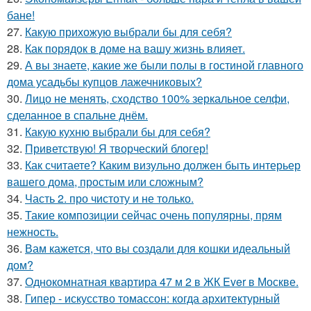
бане!
27.
Какую прихожую выбрали бы для себя?
28.
Как порядок в доме на вашу жизнь влияет.
29.
А вы знаете, какие же были полы в гостиной главного
дома усадьбы купцов лажечниковых?
30.
Лицо не менять, сходство 100% зеркальное селфи,
сделанное в спальне днём.
31.
Какую кухню выбрали бы для себя?
32.
Приветствую! Я творческий блогер!
33.
Как считаете? Каким визульно должен быть интерьер
вашего дома, простым или сложным?
34.
Часть 2. про чистоту и не только.
35.
Такие композиции сейчас очень популярны, прям
нежность.
36.
Вам кажется, что вы создали для кошки идеальный
дом?
37.
Однокомнатная квартира 47 м 2 в ЖК Ever в Москве.
38.
Гипер - искусство томассон: когда архитектурный